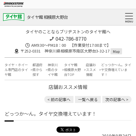
タイヤ館 相模原大野台
タイヤのことならブリヂストンのタイヤ館へ
042-786-8770
AM9:30～PM18：00 【作業受付17:00まで】
〒252-0331 神奈川県相模原市南区大野台3-32-17
Map
タイヤ・ホイー
都道府
神奈川
タイヤ館
店舗お
どっつか～ん。タイ
ル専門店のタイ
県から
県のタ
相模原大野
ススメ
ヤ交換増えていま
ヤ館
探す
イヤ館
台TOP
情報
す！
店舗おススメ情報
< 前の記事へ
一覧へ戻る
次の記事へ >
どっつか～ん。タイヤ交換増えています！