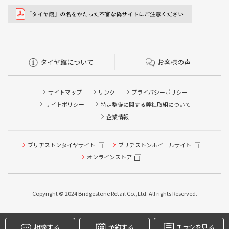
タイヤ館について
お客様の声
サイトマップ
リンク
プライバシーポリシー
サイトポリシー
特定整備に関する弊社取組について
企業情報
タイヤ点検・安全点検/タイヤ履き替え/オイル交換/その他
ブリヂストンタイヤサイト
ブリヂストンホイールサイト
ピット作業の予約
オンラインストア
クローク契約会員専用タイヤ履き替え※タイヤ履き替えを
希望のクローク契約会員の方はこちらを選択ください
Copyright © 2024 Bridgestone Retail Co.,Ltd. All rights Reserved.
本日のタイヤ履き替え順番待ち予約 ※クローク契約会員の
方はご利用いただけません
相談する
予約する
チラシを見る