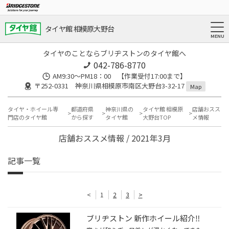
タイヤ館 相模原大野台
タイヤのことならブリヂストンのタイヤ館へ
042-786-8770
AM9:30～PM18：00 【作業受付17:00まで】
〒252-0331 神奈川県相模原市南区大野台3-32-17
Map
タイヤ・ホイール専
都道府県
神奈川県の
タイヤ館 相模原
店舗おスス
門店のタイヤ館
から探す
タイヤ館
大野台TOP
メ情報
店舗おススメ情報 / 2021年3月
記事一覧
<
1
2
3
>
ブリヂストン 新作ホイール紹介‼️