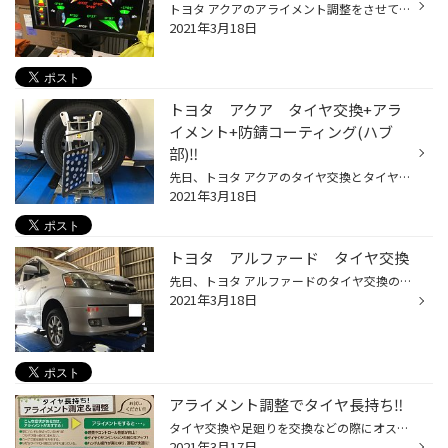
トヨタ アクアのアライメント調整をさせていただきました‼️ 以下のように調整前は赤く数字が出ているように少しタイヤの角度が開いてしまっていました‼️ しっかり調整し、赤く表示されていたところを基準値の0°11に調整し、真っ直ぐなるようにしました‼️ これで安心して快適に運転出来ますね‼️ ご来...
2021年3月18日
トヨタ アクア タイヤ交換+アラ
イメント+防錆コーティング(ハブ
部)‼️
先日、トヨタ アクアのタイヤ交換とタイヤを長持ちさせるためにアライメント調整、タイヤを外した際にしか出来ない防錆コーティング(ハブ部)の作業をさせていただきました‼️ タイヤはブリヂストンの雨に強く、長持ちな低燃費タイヤ エコピアNH100Cに交換させていただきました‼️ そして、タイヤの取...
2021年3月18日
トヨタ アルファード タイヤ交換
先日、トヨタ アルファードのタイヤ交換の作業をさせていただきました‼️ (ご来店いただきありがとうございました‼️) タイヤを1本パンクしてしまい、4輪の溝も少なく、ヒビ割れもあったため交換させていただきました‼️ トヨタ アルファード ハイブリッド タイヤはセイバーリング SL101に交換させてい...
2021年3月18日
アライメント調整でタイヤ長持ち‼️
タイヤ交換や足廻りを交換などの際にオススメのアライメント調整もタイヤ館ではしっかり作業しています‼️ 詳しくはこちら⬇️⬇️⬇️ タイヤ館ではアライメント調整完了後以下のわかりやすい調整後の紙をお渡ししているので目で見てどう調整したかがしっかり分かるので安心です‼️ ぜひアライメント調整は...
2021年3月17日