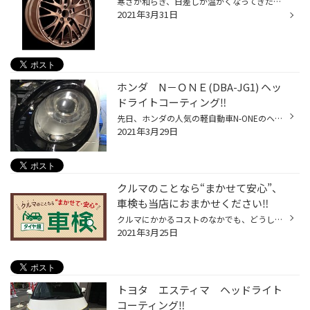
寒さが和らぎ、日差しが温かくなってきたように感じますね。気分も上向きで過ごしたいところですが、実はこの時期ってアルミホイールの新製品が続々と発表されるんです。クルマが好きな方には、ちょっとワクワクな季節かも。そんななか、ブリヂストンオリジナルブランドのからも新作ホイールがど〜...
2021年3月31日
ホンダ N－ＯＮＥ(DBA-JG1) ヘッ
ドライトコーティング‼️
先日、ホンダの人気の軽自動車N-ONEのヘッドライトコーティングの作業をさせていただきました‼️ (ご来店いただきありがとうございました‼️) 写真ではあまり分かりづらいですが、ヘッドライトが曇っている感じがしたため、お客様に一緒に見てもらい、ご提案させていただきました‼️ 綺麗に左右を磨き...
2021年3月29日
クルマのことなら“まかせて安心”、
車検も当店におまかせください‼️
クルマにかかるコストのなかでも、どうしても避けて通れず、しかもある程度の金額になるのか「車検」ですね。 けれど車検で点検･整備を行うことは、快適にクルマのある生活を過ごすためには不可欠。さらに“これから”を見据えて、しっかりとメンテナンスを行うことも大切です。 車検は自動車検査登録...
2021年3月25日
トヨタ エスティマ ヘッドライト
コーティング‼️