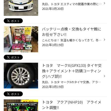
先日、トヨタ エスティマの脱着作業の際に一緒にヘッドライトのコーティングの作業もさせていただきました‼️ (いつもご来店いただきありがとうございます‼️) まずマスキングテープで保護し作業開始です‼️ ⬆️施工前の状態です‼️ 少し、曇っている感じが見られたため脱着の際に一緒にさせていただきま...
2021年3月20日
バッテリー点検・交換もタイヤ館に
お任せ下さい‼️
こんにちは！ 気温も暖かくなってきて、冬タイヤから夏タイヤに履き替えるお客様も増えてきました‼️ 当店ではタイヤだけでなくバッテリー交換などのメンテナンスもおこなっています‼️ 無料で安全点検を実施していますので、気軽にご来店下さい‼️ 皆様のご来店をお待ちしてます
2021年3月19日
トヨタ マークX(GPX133) タイヤ交
換＋アライメント＋防錆コーティン
グ(ハブ部)‼️
先日、トヨタ マークXのタイヤ交換、アライメント調整、防錆コーティング(ハブ部)の作業をさせていただきました‼️ (ご来店いただきありがとうございました！！) 装着したタイヤはブリヂストンの乗り心地と静粛性に優れたレグノGR-XⅡに交換させていただきました‼️ トヨタの人気車種マークXのアライメ...
2021年3月19日
トヨタ アクア(NHP10) アライメ
ント調整‼️