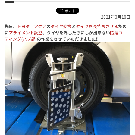
2021年3月18日
先日、
トヨタ アクア
の
タイヤ交換
と
タイヤを長持ちさせる
ため
に
アライメント調整
、タイヤを外した際にしか出来ない
防錆コー
ティング(ハブ部)
の作業をさせていただきました‼️