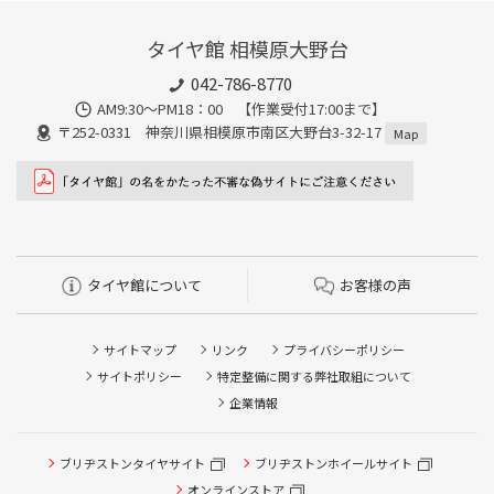
タイヤ館 相模原大野台
042-786-8770
AM9:30～PM18：00 【作業受付17:00まで】
〒252-0331 神奈川県相模原市南区大野台3-32-17
Map
タイヤ館について
お客様の声
サイトマップ
リンク
プライバシーポリシー
サイトポリシー
特定整備に関する弊社取組について
企業情報
タイヤ点検・安全点検/タイヤ履き替え/オイル交換/その他
ブリヂストンタイヤサイト
ブリヂストンホイールサイト
ピット作業の予約
オンラインストア