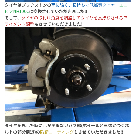
タイヤはブリヂストンの
雨に強く、長持ちな低燃費タイヤ
エコ
ピアNH100C
に交換させていただきました‼️
そして、
タイヤの取付け角度を調整してタイヤを長持ちさせるア
ライメント調整
もさせていただきました‼️
タイヤを外した時にしか出来ないハブ部(ホイールと車体がつくボ
ルトの部分周辺)の
防錆コーティング
もさせていただきました‼️