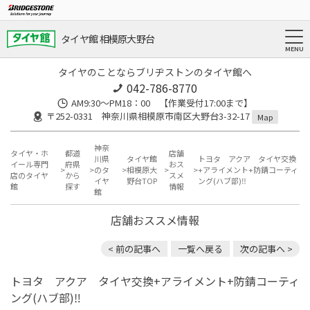
タイヤ館 相模原大野台
タイヤのことならブリヂストンのタイヤ館へ
042-786-8770
AM9:30～PM18：00 【作業受付17:00まで】
〒252-0331 神奈川県相模原市南区大野台3-32-17
Map
神奈
タイヤ・ホ
都道
店舗
川県
タイヤ館
トヨタ アクア タイヤ交換
イール専門
府県
おス
のタ
相模原大
+アライメント+防錆コーティ
店のタイヤ
から
スメ
イヤ
野台TOP
ング(ハブ部)‼️
館
探す
情報
館
店舗おススメ情報
< 前の記事へ
一覧へ戻る
次の記事へ >
トヨタ アクア タイヤ交換+アライメント+防錆コーティ
ング(ハブ部)‼️