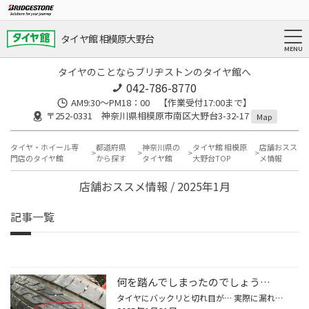
タイヤ館 相模原大野台
タイヤのことならブリヂストンのタイヤ館へ
042-786-8770
AM9:30～PM18：00 【作業受付17:00まで】
〒252-0331 神奈川県相模原市南区大野台3-32-17
Map
タイヤ・ホイール専
都道府県
神奈川県の
タイヤ館 相模原
店舗おスス
門店のタイヤ館
から探す
タイヤ館
大野台TOP
メ情報
店舗おススメ情報 / 2025年1月
記事一覧
何を踏んでしまったのでしょう…
タイヤにバックリと切れ目が… 実際に漏れてるのは真ん中に金属板が刺さっている所ですがパンク修理してもこの切れ目が怖いので交換させて頂きます！ ネクストリーからネクストリーでの交換です。 本日はご入庫ありがとうございました。 #パンク #バックリ #ネクストリー #タイヤ館 #相模原 #大野台