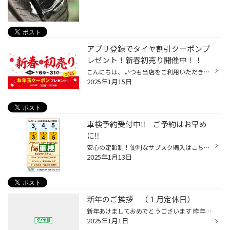
アプリ登録でタイヤ割引クーポンプ
レゼント！新春初売り開催中！！
こんにちは、いつも当店をご利用いただきましてありがとうございます。 現在、コクピット・タイヤ館より、日頃の感謝を込めまして、 コクピット・タイヤ館のアプリをダウンロードして頂いた方全員に お年玉クーポンをプレゼントしています！ もちろん、新規でダウンロードして頂いた方だけではなく...
2025年1月15日
車検予約受付中‼ ご予約はお早め
に‼
安心の定額制！便利なサブスク購入はこちらをクリック タイヤ館ネットショッピング！お買い得商品はこちらをクリック Amazon購入はこちらをクリック こんにちは。 タイヤ館では車検も受け付けております‼ これから年度末やに春の履き替えシーズンにも入りますので 車検の段取りをしたいのに希望通り...
2025年1月13日
新年のご挨拶 （１月定休日）
新年あけましておめでとうございます 昨年は格別のご愛顧を賜り、誠にありがとうございました 本年も何卒変わらぬご支援のほど、よろしくお願い申し上げます １月の定休日 1日 ２日 ３日 ４日 ７日 １４日 ２１日 ２８日 となります よろしくお願いいたします
2025年1月1日