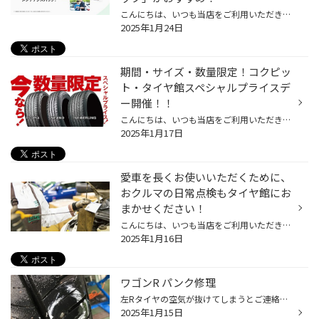
こんにちは、いつも当店をご利用いただきましてありがとうございます。 本日は、タイヤ館でお得にメンテナンスサービスを受けることができる 「メンテナンスパック」をご紹介いたします。 唐突ですが、普段、おクルマの管理をどのようにされていますか？ 当店にお越しいただくお客様にお聞きすると...
2025年1月24日
期間・サイズ・数量限定！コクピッ
ト・タイヤ館スペシャルプライスデ
ー開催！！
こんにちは、いつも当店をご利用いただきましてありがとうございます。 本日より、コクピット・タイヤ館の一部店舗におきまして、 期間限定！ サイズ限定！！ 数量限定！！！ で、お得にタイヤをお求めいただけるスペシャルプライスデーがスタートします。 もちろん、当店でもご提供しております。 ...
2025年1月17日
愛車を長くお使いいただくために、
おクルマの日常点検もタイヤ館にお
まかせください！
こんにちは、いつも当店をご利用いただきましてありがとうございます。 突然ですが、おクルマの日常点検を最後にされたのはいつだったか覚えていらっしゃいますか？ 最近では、おクルマを長く乗り続ける方が増えてきているようで、 当店にもおクルマを大事に乗られているお客様が多くいらっしゃいま...
2025年1月16日
ワゴンR パンク修理
左Rタイヤの空気が抜けてしまうとご連絡がありご来店して頂くと… 釘が刺さってしまっていました_:(´ཀ`」 ∠): ホイールからタイヤを外して中を見てみると… 内部にシワもなく修理できる状態だったのでパンクの内外面修理にて作業します！ 内外面修理はこちらのパッチを使って… 内側から修理します！ ...
2025年1月15日