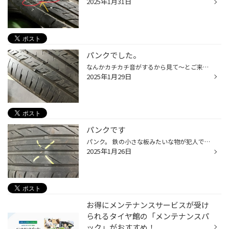
2025年1月31日
パンクでした。
なんかカチカチ音がするから見て〜とご来店。 車をピットインして、持ち上げて、点検したら、、、、、 釘っぽいものが刺さっていました。 暑いから！とたまたま窓を開けたら音がして気がついたそうです。 この後高速道路でお出かけ予定があったそうです。 さっそくバラして確認。 ‼️‼️‼️ うわー。 ...
2025年1月29日
パンクです
パンク。 鉄の小さな板みたいな物が犯人でした。 小さな穴ですがドンドン空気が抜けていきます。 見逃したまま高速道路に乗ったりすると思わぬトラブルになりかねません。 定期的にエアーチェックしましょう。 こちらの車のオーナーさんもたまたま寄っていただいて 空気圧点検したら、、、、パンク...
2025年1月26日
お得にメンテナンスサービスが受け
られるタイヤ館の「メンテナンスパ
ック」がおすすめ！