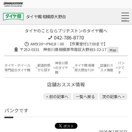
タイヤ館 相模原大野台
タイヤのことならブリヂストンのタイヤ館へ
042-786-8770
AM9:30～PM18：00 【作業受付17:00まで】
〒252-0331 神奈川県相模原市南区大野台3-32-17
Map
神奈川県
パン
タイヤ・ホイール
都道府県
タイヤ館 相模
店舗おス
のタイヤ
クで
専門店のタイヤ館
から探す
原大野台TOP
スメ情報
館
す
店舗おススメ情報
< 前の記事へ
一覧へ戻る
次の記事へ >
パンクです