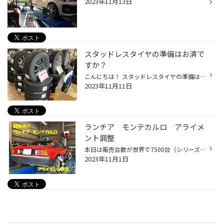
2023年11月13日
スタッドレスタイヤの準備はお済で
すか？
こんにちは！ スタッドレスタイヤの準備は皆さまお済ですか？ 店内にご成約頂いているセット品を一部並べてみました。 現行シエンタに装着予定です。 185/65R15 VRX2 セット品です。 205/60R16 VRX2 セット品 90ノア 90VOXY に装着できます。 暖かい日も続き、今のところまだご準備可能です。 困っ...
2023年11月11日
ランチア モンテカルロ アライメ
ント調整
本日は販売台数が世界で7500台（シリーズ１・２・スパイダー含）、日本には50台あるかどうかの超希少車 ランチア モンテカルロのアライメント調整を致しました！ めちゃくちゃ綺麗で博物館にあっても遜色ないレベルの状態です。 アライメントを測定してみると 全体的にそんなにズレてはいませんが ...
2023年11月1日