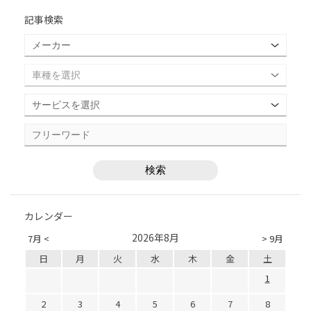
記事検索
カレンダー
2026年8月
7月 <
> 9月
日
月
火
水
木
金
土
1
2
3
4
5
6
7
8