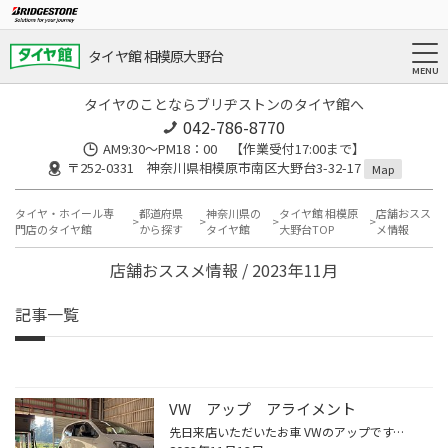
タイヤ館 相模原大野台
タイヤのことならブリヂストンのタイヤ館へ
042-786-8770
AM9:30～PM18：00 【作業受付17:00まで】
〒252-0331 神奈川県相模原市南区大野台3-32-17
Map
タイヤ・ホイール専
都道府県
神奈川県の
タイヤ館 相模原
店舗おスス
門店のタイヤ館
から探す
タイヤ館
大野台TOP
メ情報
店舗おススメ情報 / 2023年11月
記事一覧
VW アップ アライメント
先日来店いただいたお車 VWのアップです。 センサーを取り付けてスタートです。 左のフロントが大きくズレています。 お客様に聞いてみたところ、縁石に乗り上げたようで そのあとから走行に違和感を感じて今回アライメントを予約したそうです。 数字が物語っていますね。 走行に違和感がある方もそ...