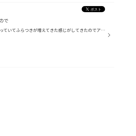
ので
最近マイカーのスカイラインが乗っていてふらつきが増えてきた感じがしてきたのでアライメントの確認を… なぜかフロントのトーインが強い… 先日右フロントハブベアリング交換した時にナックルとかロアアームとか外したからだろうか キャンバーも起きちゃってるし… 念のため車高の左右差とかも確認し...