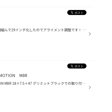
ばっちりキマったMAZDA 3 車高調組んで19インチ化したのでアライメント調整です！ 丁寧に組まれているようでフロントのトー以外は綺麗にそろってます！ 今回はフロントのトーのみ調整しておきました。 最近のマツダ車はバシッと弄るとカッコいい…
MOTION M8R
レヴォーグ VNH ×WORK EMOTION M8R 18×7.5＋47 グリミットブラックでの取り付けです！ WORK EMOTION M8R 純正 ホイールが変わると雰囲気ががらっと変わりますね！ ホイールのインセットが変わるので一緒にアライメント調整も 前回も1度調整しているのでそんなにずれはなく 前後トーの微調整で カッ...