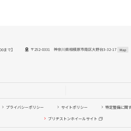
〒252-0331 神奈川県相模原市南区大野台3-32-17
:00まで】
Map
プライバシーポリシー
サイトポリシー
特定整備に関
他ピット作業の予約
ブリヂストンホイールサイト
希望のクローク契約会員の方はこちらを選択ください
の方はご利用いただけません