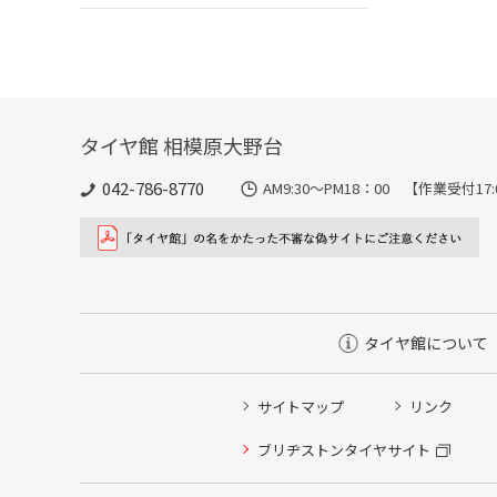
タイヤ館 相模原大野台
042-786-8770
AM9:30～PM18：00 【作業受付17
タイヤ館について
サイトマップ
リンク
タイヤ点検・安全点検/タイヤ履き替え/オイル交換/その
ブリヂストンタイヤサイト
クローク契約会員専用タイヤ履き替え※タイヤ履き替えを
本日のタイヤ履き替え順番待ち予約 ※クローク契約会員