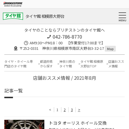
タイヤ館 相模原大野台
タイヤのことならブリヂストンのタイヤ館へ
042-786-8770
AM9:30～PM18：00 【作業受付17:00まで】
〒252-0331 神奈川県相模原市南区大野台3-32-17
Map
タイヤ・ホイール専
都道府県
神奈川県の
タイヤ館 相模原
店舗おスス
門店のタイヤ館
から探す
タイヤ館
大野台TOP
メ情報
店舗おススメ情報 / 2021年8月
記事一覧
<
1
2
3
>
トヨタ オーリス ホイール交換