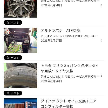
皆様こんにちは！ 今回のサービス事例紹介は、 トヨタ オーリス のホイール交換となります。 今回の事例では、 走行時にホイールを打ちつけてしまった為、 同じ銘柄の新品ホイールを交換するかたちとなったケースです。 写真1: 打ちつけてしまったホイールです。リムにキズが入ってしまい、修理も検...
2021年8月28日
アルトラパン ATF交換
本日はアルトラパンのATF交換をいたしました！ 汚れがひどかったので2月から少量ずつ交換しています。 段々と綺麗になってきていますね(๑╹ω╹๑ ) 定期的に交換しましょう(๑˃̵ᴗ˂̵)
2021年8月27日
トヨタ プリウスα パンク点検／タイ
ヤ点検〜タイヤ交換
皆様こんにちは！ 今回のサービス事例紹介は、 トヨタ プリウスα のパンク点検／タイヤ点検〜タイヤ交換 となります。 写真1〜2: パンクしてしまったタイヤとタイヤに突き刺さっていたボルトです。 パンク点検などで、事例として釘や先の尖ったビスや金属は見かけるケースが多いですが、 こちらの写...
2021年8月26日
ダイハツ タント オイル交換＋エア
コンフィルター交換