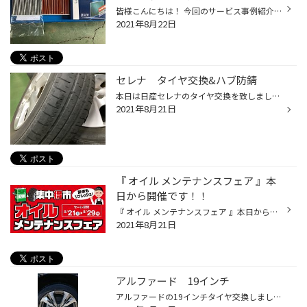
皆様こんにちは！ 今回のサービス事例紹介は、 ダイハツ タント のオイル交換＋エアコンフィルター交換 となります。 写真1: 無料点検の結果、急遽エアコンフィルターの方も新品に交換するかたちとなりました 写真2: 今回お選びいただきましたエンジンオイルは、今回のオイル メンテナンスフェアの...
2021年8月22日
セレナ タイヤ交換&ハブ防錆
本日は日産セレナのタイヤ交換を致しました！ 6年使ったタイヤはヒビが結構入っていました。。。 今回はプレイズPX-RVにて交換しました！ タイヤを外した時にハブを確認すると 結構錆びてしまっていますね_:(´ཀ`」 ∠): 錆を落としてコーティングです！ 本日はご来店ありがとうございました(๑╹ω╹๑ )
2021年8月21日
『 オイル メンテナンスフェア 』本
日から開催です！！
『 オイル メンテナンスフェア 』本日から開催です！！ セール期間：8/21（土）～ 8/29（日） いつも当店ご来店及びHP閲覧ありがとうございます！暑い夏を乗り切るためにも、お車のメンテナンスはお済みでしょうか？ タイヤ以外にも各種メンテナンスも私たちにご相談ください！お買い得商品等多数ご...
2021年8月21日
アルファード 19インチ
アルファードの19インチタイヤ交換しました！ モデリスタのホイールもかっこいいですね。 タイヤはレグノGRVⅡを装着致しました。 静粛性に優れ快適な車内空間を演出してくれます。 おすすめのタイヤです！