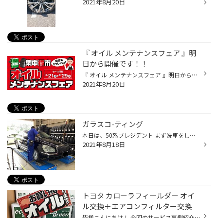
2021年8月20日
『 オイル メンテナンスフェア 』明
日から開催です！！
『 オイル メンテナンスフェア 』明日から開催です！！ セール期間：8/21（土）～ 8/29（日） いつも当店ご来店及びHP閲覧ありがとうございます！暑い夏を乗り切るためにも、お車のメンテナンスはお済みでしょうか？ タイヤ以外にも各種メンテナンスも私たちにご相談ください！お買い得商品等多数ご...
2021年8月20日
ガラスコ-ティング
本日は、50系プレジデント まず洗車をして表面の汚れを除去します！！！ あっ！写真撮り忘れました・・・・・・( ﾟдﾟ) 気を取り直して！磨きに入ります 磨き傷が深いらしく磨くのに時間がかかってます・・・ヽ(￣д￣;)ノ=3=3=3 そして頑張ってもらったけっか！！！！ ホイールもしっかり！ガラスコ-...
2021年8月18日
トヨタ カローラフィールダー オイ
ル交換＋エアコンフィルター交換
皆様こんにちは！ 今回のサービス事例紹介は、 トヨタ カローラフィールダー オイル交換＋エアコンフィルター交換 となります。 今回の事例では、インターネットで当店の情報を確認していただき、 お車のメンテナンスでご来店いただきました。 写真1: 今回の使用オイルは当店のエンジンオイルの中で...