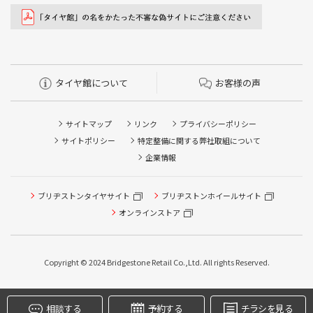
タイヤ館について
お客様の声
サイトマップ
リンク
プライバシーポリシー
サイトポリシー
特定整備に関する弊社取組について
企業情報
ブリヂストンタイヤサイト
タイヤ点検・安全点検/タイヤ履き替え/オイル交換/その他
ブリヂストンホイールサイト
ピット作業の予約
オンラインストア
クローク契約会員専用タイヤ履き替え※タイヤ履き替えを
希望のクローク契約会員の方はこちらを選択ください
Copyright © 2024 Bridgestone Retail Co.,Ltd. All rights Reserved.
本日のタイヤ履き替え順番待ち予約 ※クローク契約会員の
方はご利用いただけません
相談する
予約する
チラシを見る