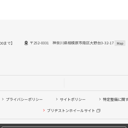
〒252-0331 神奈川県相模原市南区大野台3-32-17
:00まで】
Map
プライバシーポリシー
サイトポリシー
特定整備に関
他ピット作業の予約
ブリヂストンホイールサイト
希望のクローク契約会員の方はこちらを選択ください
の方はご利用いただけません