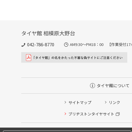
タイヤ館 相模原大野台
042-786-8770
AM9:30～PM18：00 【作業受付17
タイヤ館について
サイトマップ
リンク
タイヤ点検・安全点検/タイヤ履き替え/オイル交換/その
ブリヂストンタイヤサイト
クローク契約会員専用タイヤ履き替え※タイヤ履き替えを
本日のタイヤ履き替え順番待ち予約 ※クローク契約会員