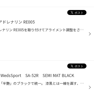
アドレナリン RE005
レヴォーグ VMGに ポテンザ アドレナリン RE005を取り付けてアライメント調整をさせて頂きました！ 4年前に購入頂いたRE004 しっかり最後まで使って頂きました笑 新品タイヤになると気持ちがいいですね！ 一緒にアライメント調整も 4年前にもアライメント調整をさせて頂いたのと お客様が丁寧に運転...
Sport SA-52R SEMI MAT BLACK
リム、スポーク、刻印の細部まで「半艶」のブラックで統一。 漆黒とは一線を画す、金属的な質感と高級感を両立した限定カラー。完全な艶消しとは異なる、しっとりとした黒を感じる 「セミマットブラック」という選択。 光を優しく受け止めることで、SA-52R特有の鋭いエッジとサイドカットの 立体感...