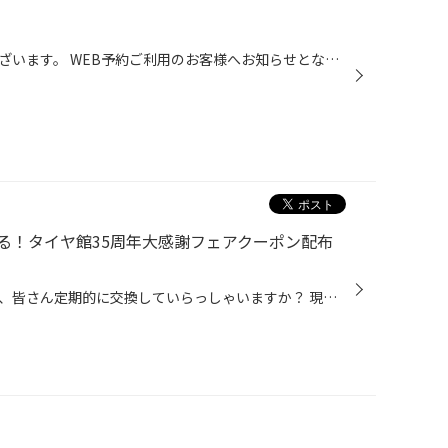
いつも当店のご利用ありがとうございます。 WEB予約ご利用のお客様へお知らせとなります。 作業のご予約を入れるときに、希望日時にて予約が出来ない事があると思います。 その時はその時間に作業予約が入っている為ご予約が出来ません。 稀に相談予約にて作業の予約を入れる方がいらっしゃいますが...
る！タイヤ館35周年大感謝フェアクーポン配布
おクルマのエンジンオイルですが、皆さん定期的に交換していらっしゃいますか？ 現在、コクピット・タイヤ館では6/21(日)まで、タイヤ館35周年の大感謝キャンペーンを開催中です。 期間中にエンジンオイルなどのメンテナンス商品が10％OFFになるクーポンやウォッシャー液の 無料補充チケットなど、...