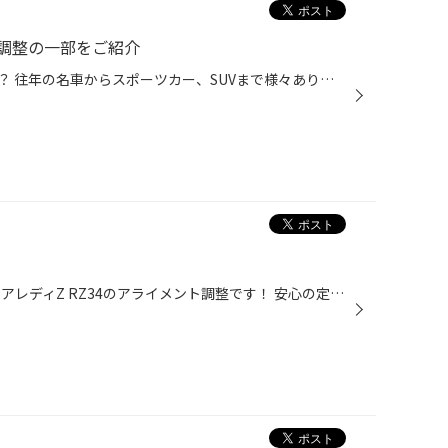
調整の一部をご紹介
あなたの乗っている車もあるかも？ 往年の名車からスポーツカー、SUVまで様々あります！ エリシオン N-WGNカスタム ヴェルファイア スカイライン V37 クラウンアスリートHV GT-R R33 レガシィツーリングワゴン アテンザ フリード スパイク CX-5 プリウス フォレスター タンク インプレッサWRX STi ...
本日は納車１か月後！の日産 フェアレディZ RZ34のアライメント調整です！ 安心の定額制！便利なサブスク購入はこちらをクリック 今や希少なMTが選べるスポーツカー もちろんこちらもMT車です！ 少し左に行く気がするとの事での調整です！ そんなにズレている訳ではないですが若干の左右差が… 今回...