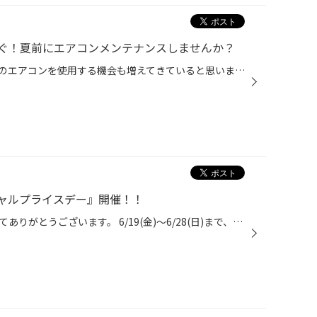
ぐ！夏前にエアコンメンテナンスしませんか？
気温が少しずつ高くなり、クルマのエアコンを使用する機会も増えてきていると思います。 是非、夏本番を迎える前におクルマのエアコンのメンテナンスをしませんか？ 【より快適に♪今がおススメ！カーエアコンのメンテナンス】 ■エアコンガスクリーニング おクルマの経年劣化によって、エアコンの効...
ャルプライスデー』開催！！
いつも当店をご利用いただきましてありがとうございます。 6/19(金)～6/28(日)まで、コクピット・タイヤ館におきまして、 期間限定！ サイズ限定！！ 数量限定！！！ お得にお買い求めいただける、「タイヤスペシャルプライスデー」がスタートします！ お得なタイヤのご紹介！！ ワゴンR、N-BOX、タ...