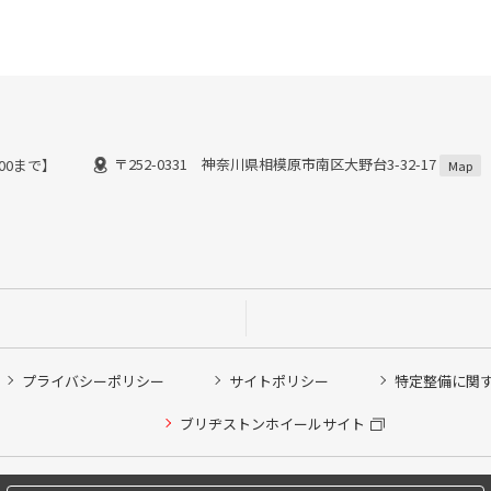
〒252-0331 神奈川県相模原市南区大野台3-32-17
:00まで】
Map
プライバシーポリシー
サイトポリシー
特定整備に関
他ピット作業の予約
ブリヂストンホイールサイト
希望のクローク契約会員の方はこちらを選択ください
の方はご利用いただけません