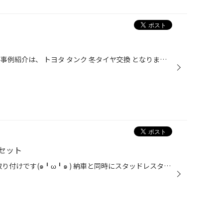
皆様こんにちは！ 今回のサービス事例紹介は、 トヨタ タンク 冬タイヤ交換 となります。 写真1: 今回、お選びいただいた冬タイヤはブリザックVRX3となります。 写真2: 装着完了です。最後にお客様とともに取付確認、ナット増し締め実施。 この度は、当店のご利用ありがとうございました！
セット
日産 オーラ スタッドレスセット取り付けです(๑╹ω╹๑ ) 納車と同時にスタッドレスタイヤに入れ替えたいとの事だったので すぐ取り付け出来る様に準備しておきました(๑˃̵ᴗ˂̵) ボディが赤でルーフが黒なのでそれに合わせて ホイールはBALMINUM DS-Pのミラーカットレッドラインに 今シーズンの新商品で...