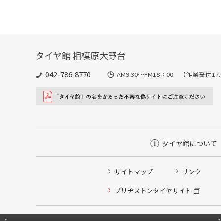
タイヤ館 相模原大野台
042-786-8770
AM9:30～PM18：00 【作業受付17
タイヤ館について
サイトマップ
リンク
タイヤ点検・安全点検/タイヤ履き替え/オイル交換/その
ブリヂストンタイヤサイト
クローク契約会員専用タイヤ履き替え※タイヤ履き替えを
本日のタイヤ履き替え順番待ち予約 ※クローク契約会員