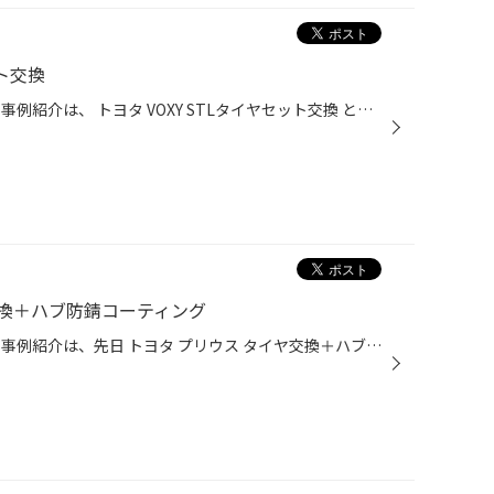
ット交換
皆様こんにちは！ 今回のサービス事例紹介は、 トヨタ VOXY STLタイヤセット交換 となります。 写真1: 今回お選びいただいた冬タイヤはVRXで、セットのホイールはPREO L5となります。 写真2: 黒いホイールもカッコいいですね！ この度は、当店のご利用ありがとうございました！
換＋ハブ防錆コーティング
皆様こんにちは！ 今回のサービス事例紹介は、先日 トヨタ プリウス タイヤ交換＋ハブ防錆コーティング となります。 写真1: 今回の使用タイヤはエコピアNH100 195/65R15の４本交換となります。 写真2: 防錆施工前 今回はリフレッシュパックにてハブ防錆コーティングを実施するかたちとなりました...