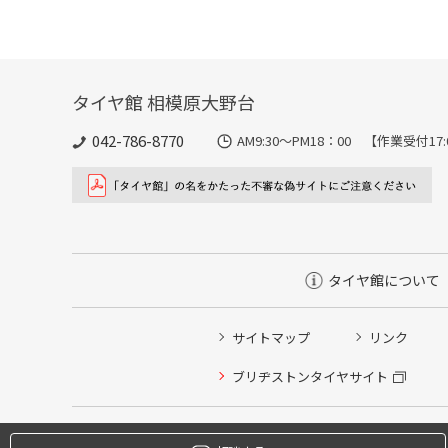
タイヤ館 相模原大野台
042-786-8770
AM9:30～PM18：00 【作業受付17
タイヤ館について
サイトマップ
リンク
タイヤ点検・安全点検/タイヤ履き替え/オイル交換/その
ブリヂストンタイヤサイト
クローク契約会員専用タイヤ履き替え※タイヤ履き替えを
本日のタイヤ履き替え順番待ち予約 ※クローク契約会員