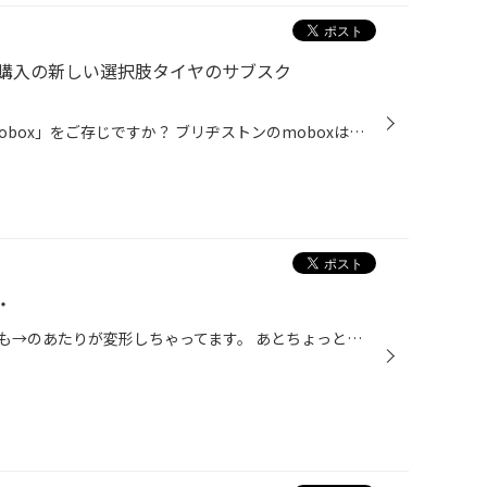
購入の新しい選択肢タイヤのサブスク
タイヤの月々の定額サービス「mobox」をご存じですか？ ブリヂストンのmoboxはタイヤだけでなく、お車のメンテナンスも定額で利用できるサービスです。 春は新しいスタートを切る季節です。その一方で新生活の準備や、 お子様の入学・卒業に関わる行事など多くの出費が重なる時期でもあります。 ど...
・
タイヤからワイヤーがでて、しかも→のあたりが変形しちゃってます。 あとちょっと遅かったら・・・バーストしていたかもしれません。 これから、春休み。遠出の前にはタイヤの点検/エアーチェックをお忘れなく。 当店では無料で点検させていただいております。 お気軽に、思いついたら寄ってみてく...