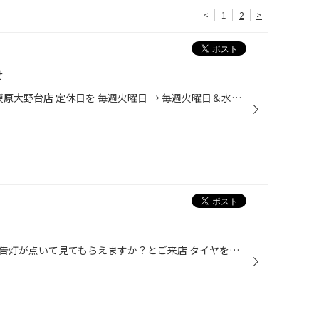
<
1
2
>
せ
2025年４月１日より タイヤ館相模原大野台店 定休日を 毎週火曜日 → 毎週火曜日＆水曜日 へ 人員減のため変更させて頂きます 当店ご利用のお客様には、ご迷惑をお掛けいたしますが ご理解のほど、よろしくお願いいたします タイヤ館相模原大野台 店長 日村
先日お越しのお客様メーターに警告灯が点いて見てもらえますか？とご来店 タイヤを確認しようと思いPITに入庫前に空気圧点検したら1本空気が入っていませんでした 外してみると バーストです。 流石のランフラットタイヤでも持ちません。 タイヤ交換してアライメントの調整をして完成です。 ランフ...