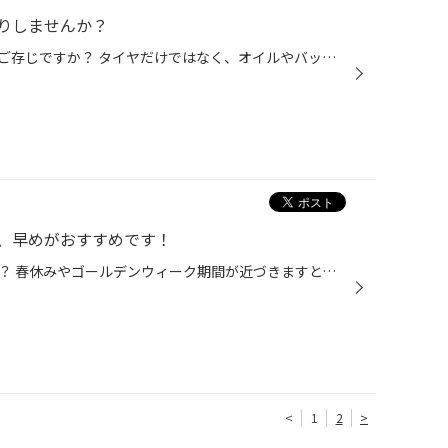
りしませんか？
「車検」を取り扱っていることをご存じですか？ タイヤだけではなく、オイルやバッテリー交換など、メンテナンスも幅広く手掛けており、 車検も安心して、当店におまかせいただくことができます！ まずはお客様のおクルマに貼ってある「車検シール」を確認しましょう！ 特に車検シールが「3月・4月...
、早めがおすすめです！
早めの履き替え予約のメリットは？ 春休みやゴールデンウィーク期間が近づきますと、ご予約が混み合う傾向がございます。 早めのご予約ですと、 メリット①選べる日時が多いので、予約が取りやすい！ メリット②混雑を避けて、待ち時間を節約できる！ お客様のご予定＆天気予報に合わせて、履き替えの...
<
1
2
>