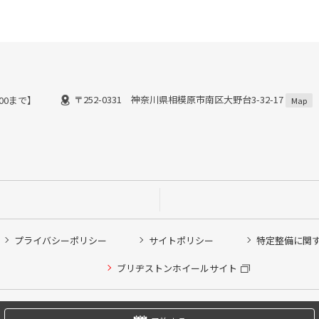
〒252-0331 神奈川県相模原市南区大野台3-32-17
:00まで】
Map
プライバシーポリシー
サイトポリシー
特定整備に関
他ピット作業の予約
ブリヂストンホイールサイト
希望のクローク契約会員の方はこちらを選択ください
の方はご利用いただけません
Copyright © 2024 Bridgestone Retail Co.,Ltd. All rights Reserved.