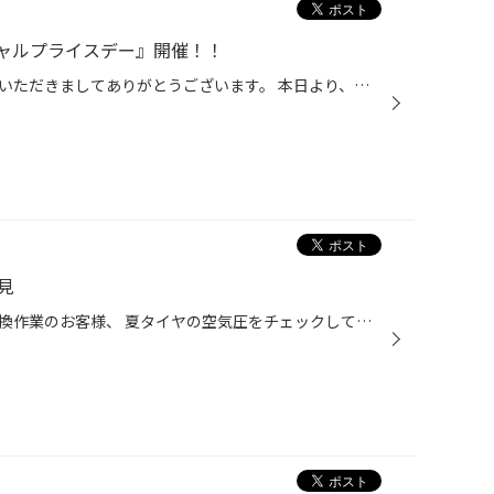
ャルプライスデー』開催！！
こんにちは、いつも当店をご利用いただきましてありがとうございます。 本日より、コクピット・タイヤ館におきまして、 期間限定！ サイズ限定！！ 数量限定！！！ お得にお買い求めいただける、「タイヤスペシャルプライスデー」がスタートします！ お得なタイヤのご紹介！！ ワゴンR、N-BOX、タン...
見
本日、冬タイヤから夏タイヤへ交換作業のお客様、 夏タイヤの空気圧をチェックしていると1本異常に空気圧が低い物が… タイヤの角にネジが一本刺さっておりました。 刺さっている場所が安全上、修理できない場所にあり、 また4年使用で残溝も少ないことから交換となりました。 点検は無料ですので、...