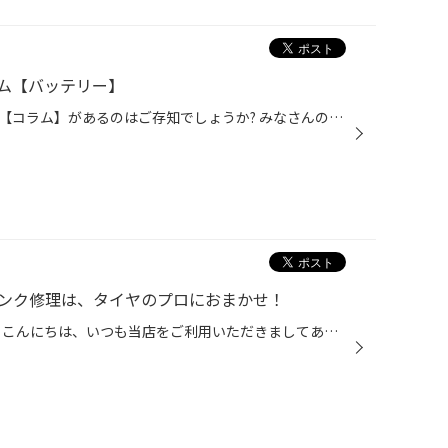
ム【バッテリー】
コクピット・タイヤ館のサイトに【コラム】があるのはご存知でしょうか? みなさんのおクルマのお悩みやタイヤに関するコラム記事を掲載しております。 この度は、今の時期にトラブルが多い、『バッテリー』に関して、記事を掲載いたしました。 点検や交換のタイミング、基礎的な知識まで、幅広く掲...
ンク修理は、タイヤのプロにおまかせ！
タイヤのパンク経験ありますか？ こんにちは、いつも当店をご利用いただきましてありがとうございます。 タイヤは、釘やネジが刺さったり、縁石への衝突による損傷はもちろん、空気が徐々に抜け、 空気が少ない状態で走行を続けた結果、パンクしてしまうことがあります。 パンクの修理はお任せくだ...