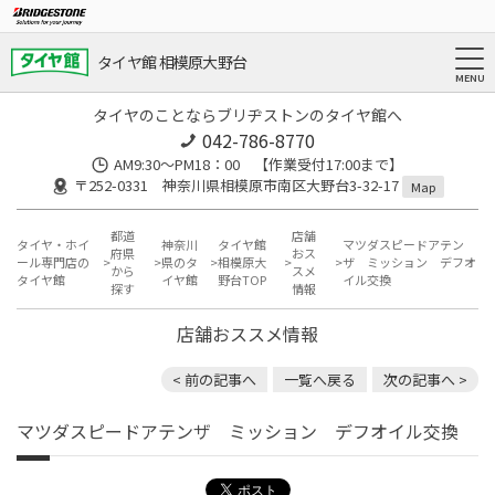
タイヤ館 相模原大野台
タイヤのことならブリヂストンのタイヤ館へ
042-786-8770
AM9:30～PM18：00 【作業受付17:00まで】
〒252-0331 神奈川県相模原市南区大野台3-32-17
Map
都道
店舗
タイヤ・ホイ
神奈川
タイヤ館
マツダスピードアテン
府県
おス
ール専門店の
県のタ
相模原大
ザ ミッション デフオ
から
スメ
タイヤ館
イヤ館
野台TOP
イル交換
探す
情報
店舗おススメ情報
< 前の記事へ
一覧へ戻る
次の記事へ >
マツダスピードアテンザ ミッション デフオイル交換