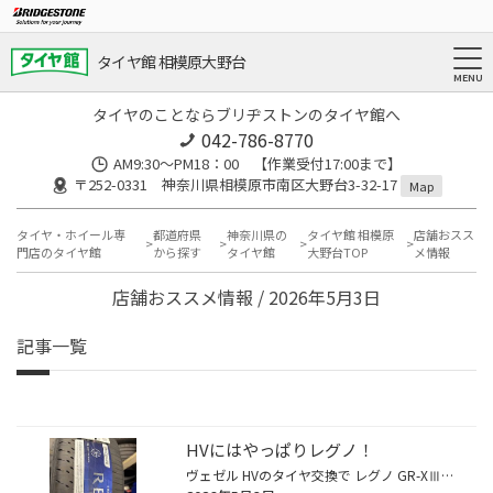
タイヤ館 相模原大野台
タイヤのことならブリヂストンのタイヤ館へ
042-786-8770
AM9:30～PM18：00 【作業受付17:00まで】
〒252-0331 神奈川県相模原市南区大野台3-32-17
Map
タイヤ・ホイール専
都道府県
神奈川県の
タイヤ館 相模原
店舗おスス
門店のタイヤ館
から探す
タイヤ館
大野台TOP
メ情報
店舗おススメ情報 / 2026年5月3日
記事一覧
HVにはやっぱりレグノ！
ヴェゼル HVのタイヤ交換で レグノ GR-XⅢ TYPE RVを取り付けました！ 静かな車にはやっぱり静かなタイヤ！ 安心の定額制！便利なサブスク購入はこちらをクリック 新車装着タイヤはこんな状態でした… 約５年間の使用でだいぶヒビが入っています。 溝はまだあったのですがヒビでの交換。 あまり距離を...