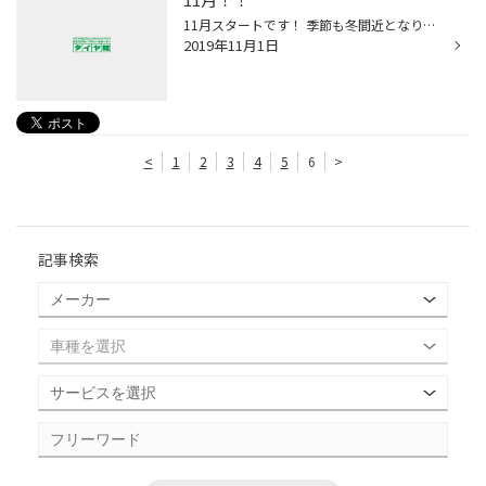
11月スタートです！ 季節も冬間近となります。 毎年のことながら、早めの冬支度がオススメです！ 愛車の事で何かありましたら、タイヤ館武雄店をヨロシクお願い致します
2019年11月1日
<
1
2
3
4
5
6
>
記事検索