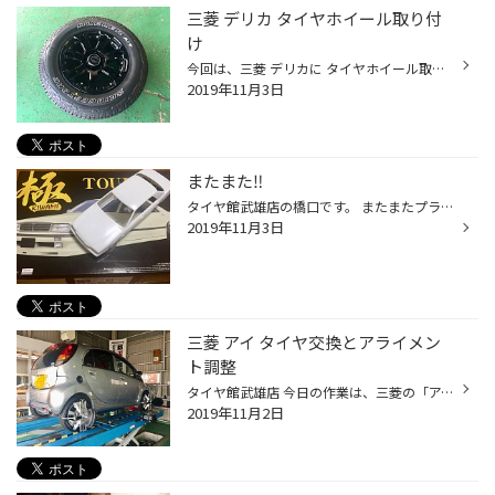
三菱 デリカ タイヤホイール取り付
け
今回は、三菱 デリカに タイヤホイール取り付けです。 タイヤはもちろん ブリヂストンのデューラー ホイールはレイズのFDX デリカっぽくて、カッコイイでしょう 川村店長 ナイスチョイスです❗️ お客様もたいへん喜んで いらっしゃいました‼️
2019年11月3日
またまた‼️
タイヤ館武雄店の橋口です。 またまたプラモ製作依頼いただきました １台目は、Ｙ31シーマ❗️ 今見てもカッコイイ‼️ ボディカラーはブラックとの依頼❗️ ２台目は、アルファード❗️ カラーはシルバーにて ３台目は、エスティマ❗️ ボディカラーはブラウンに仕上げます いきなり３台‼️ こりゃ忙しく...
2019年11月3日
三菱 アイ タイヤ交換とアライメン
ト調整
タイヤ館武雄店 今日の作業は、三菱の「アイ」 タイヤ交換とアライメント調整です。 タイヤ交換の際は、もうお馴染みですね タイヤはブリヂストンのエコピア NH100Cです。 前後 タイヤサイズが違っても 同じタイヤで快適ドライブ アライメント測定した数値です 赤色が基準値からズレた数値です 調整...
2019年11月2日