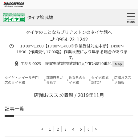
タイヤ館 武雄
タイヤのことならブリヂストンのタイヤ館へ
0954-23-1242
10:00～13:00【13:00～14:00※作業受付対応中断】14:00～
18:30【作業受付17:00迄】作業状況により早まる場合がありま
す。
〒843-0023 佐賀県武雄市武雄町大字昭和810番地
Map
タイヤ・ホイール専門
都道府県か
佐賀県のタ
タイヤ館 武
店舗おスス
店のタイヤ館
ら探す
イヤ館
雄TOP
メ情報
店舗おススメ情報 / 2019年11月
記事一覧
<
1
2
3
4
5
6
>