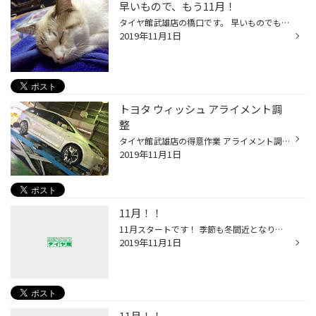
早いもので、もう11月！
タイヤ館武雄店の橋口です。 早いものでもう11月ですね〜 タイヤ館武雄店では、スタッドレスタイヤ早期予約実施中です❗️ 早めの冬支度 いかがでしょうか 本格的な寒さになると ご希望の商品を手配できない 場合がございます。 「お早めに〜‼️」 今月も、ヨロシクです❗️
2019年11月1日
トヨタ ウィッシュ アライメント調
整
タイヤ館武雄店の得意作業 アライメント調整 おこないました❗️ お車はトヨタのウィッシュ 走行距離 10万キロオーバーです 走行距離が伸びたお車こそ アライメント調整が必須ですね このように、タイヤホイールの取り付け 角度を数値化し 適正値まで調整致します。 詳しくはスタッフまでお気軽に お...
2019年11月1日
11月！！
11月スタートです！ 季節も冬間近となります。 毎年のことながら、早めの冬支度がオススメです！ 愛車の事で何かありましたら、タイヤ館武雄店をヨロシクお願い致します
2019年11月1日
11月！！