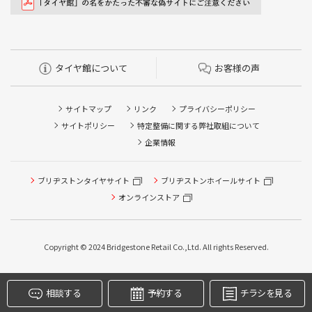
タイヤ館について
お客様の声
サイトマップ
リンク
プライバシーポリシー
サイトポリシー
特定整備に関する弊社取組について
企業情報
タイヤ点検・安全点検/タイヤ履き替え/オイル交換/その他
ブリヂストンタイヤサイト
ブリヂストンホイールサイト
ピット作業の予約
オンラインストア
クローク契約会員専用タイヤ履き替え※タイヤ履き替えを
希望のクローク契約会員の方はこちらを選択ください
Copyright © 2024 Bridgestone Retail Co.,Ltd. All rights Reserved.
本日のタイヤ履き替え順番待ち予約 ※クローク契約会員の
方はご利用いただけません
相談する
予約する
チラシを見る