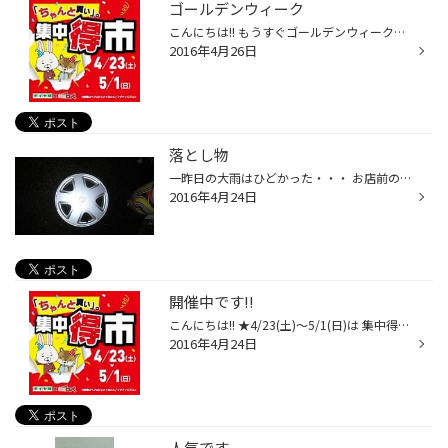
ゴールデンウィーク
こんにちは!! もうすぐゴールデンウィークですね。 長い方だと10連休になるのでしょうか!? 大型連休の前に 愛車のメンテナンスもお忘れなく(^o^)丿 愛車の【無料安全点検】を実施中!! タイヤの空気圧やバッテリーの電圧など 無料で点検いたします♪ 点検だけでも お気軽にお立ち寄りください(^^)
2016年4月26日
落とし物
一昨日の大雨はひどかった・・・ お店前の道は冠水しており出勤の際もヒヤヒヤでした！！ 退社前に水が引いたのでふと駐車場を見ると、 雨水に流されたんでしょうね。 ホイールキャップがポツンと落ちてました。 大雨の後は道に思わぬ落し物があると思いますので、 運転中は気を付けましょう！！
2016年4月24日
開催中です!!
こんにちは!! ★4/23(土)～5/1(日)は 集中得市!!★ 春の行楽シーズン突入!! お出かけ前に タイヤ館で愛車のメンテナンスもお忘れなく!! 愛車のトラブルでせっかくのお出かけが…ということがないように ぜひご来店ください。 タイヤの空気圧点検やバッテリーの電圧点検などの【無料安全点検】も実施中!...
2016年4月24日
人気です