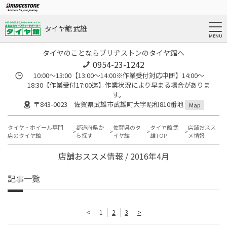
タイヤ館 武雄
タイヤのことならブリヂストンのタイヤ館へ
0954-23-1242
10:00～13:00【13:00～14:00※作業受付対応中断】14:00～
18:30【作業受付17:00迄】作業状況により早まる場合がありま
す。
〒843-0023 佐賀県武雄市武雄町大字昭和810番地
Map
タイヤ・ホイール専門
都道府県か
佐賀県のタ
タイヤ館 武
店舗おスス
店のタイヤ館
ら探す
イヤ館
雄TOP
メ情報
店舗おススメ情報 / 2016年4月
記事一覧
<
1
2
3
>