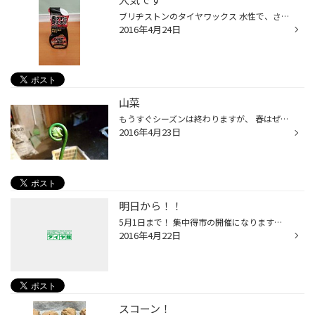
ブリヂストンのタイヤワックス 水性で、さらっと塗れます！ 洗車後にどうですか！ 空気圧点検無料です！ いつでもご利用ください！
2016年4月24日
山菜
もうすぐシーズンは終わりますが、 春はぜんまいや、わらび・たけのこ・うどなど、 山菜の時期ですね。 朝日家では暇な時によく山菜取りに、 近くの山などに行ってます。 先日もうちの親がたくさんぜんまいを採って来てました！ 美味しいんですが、 綿を取ったり、乾燥させたりと 採ったあとが面倒...
2016年4月23日
明日から！！
5月1日まで！ 集中得市の開催になります！！ ゴールデンウィーク前、行楽シーズン前に 愛車のメンテナンス！はいかがでしょうか？？？ 出先でのトラブルだけは避けたいものですね！！ そうならないためにも、ちょっとだけタイヤ館武雄店に 寄ってみて頂ければ幸いです！ 期間中お得な品々や、ご購入...
2016年4月22日
スコーン！