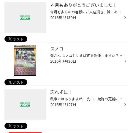
４月もありがとうございました！
今月も多くのお客様にご来店頂き、誠にありがとうございました。 来月も皆様のご来店を、スタッフ一同お待ちしております。 ちなみに５/１迄、大売り出し開催しておりますので ゴールデンウィークお出かけ前にでもお気軽にどうぞ！！
2016年4月30日
スノコ
皆さん スノコといえば何を想像しますか？ スノコ板を想像する方が大半だと思います。 が、 タイヤ館でスノコといえば オイルになるのです！ タイヤ館武雄で取り扱いがあるのは エンジンオイル ギヤーオイルになります。 エンジンオイルも比較的お安いオイルから 品質に拘ったオイルもあります。 ぜ...
2016年4月30日
忘れずに！
私事ではありますが、 先日、免許の更新に行ってきました。 1時間の講習を受け、安全運転の大事さを 再認識することができました。 そして、出来上がってきた新たな免許証を見て 前回の免許証と着ていた服が一緒だったことに ビックリでした。
2016年4月27日