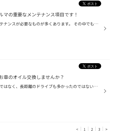
ルマの重要なメンテナンス項目です！
おクルマには定期的な交換やメンテナンスが必要なものが多くあります。 その中でも今回は「エンジンオイル交換」についてご紹介します。 「エンジンオイルの役割ってなに？」 エンジンオイルは、エンジン内部をスムーズに動かすための潤滑や保護の役割、 エンジン内で燃焼してでた焦げや汚れを洗浄...
お車のオイル交換しませんか？
お盆休みなどは近隣での運転だけではなく、長距離のドライブも多かったのではないでしょうか？ 長期のお出かけでお車を使用した後は、「エンジンオイル」の交換時期かもしれません。 お車のリフレッシュも兼ねて、コクピット・タイヤ館でエンジンオイル交換しませんか？ 【エンジンオイル交換しない...
<
1
2
3
>