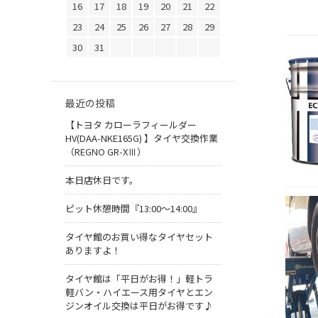
16
17
18
19
20
21
22
23
24
25
26
27
28
29
30
31
最近の投稿
【トヨタ カローラフィールダー
HV(DAA-NKE165G) 】タイヤ交換作業
（REGNO GR-XⅢ）
本日店休日です。
ピット休憩時間『13:00～14:00』
タイヤ館のお買い得なタイヤセット
ありますよ！
タイヤ館は「平日がお得！」軽トラ
軽バン・ハイエース用タイヤとエン
ジンオイル交換は平日がお得です♪