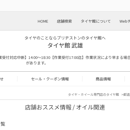
HOME
店舗検索
タイヤ館について
Web
タイヤのことならブリヂストンのタイヤ館へ
タイヤ館 武雄
:00※作業受付対応中断】14:00～18:30【作業受付17:00迄】作業状況により早まる場
があります。
せ
セール・クーポン情報
商品情報
タイヤ・ホイール専門店のタイヤ館
都道
店舗おススメ情報 / オイル関連
一覧