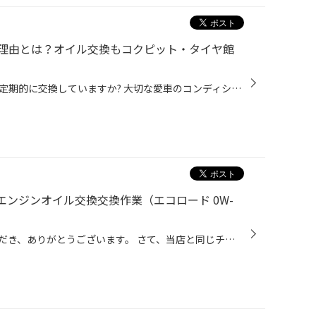
理由とは？オイル交換もコクピット・タイヤ館
皆さんは愛車のエンジンオイル、定期的に交換していますか? 大切な愛車のコンディションを保つだけではなく、楽しく安全にドライブするためには 定期的なエンジンオイル交換はとても大切です。 【エンジンオイル交換しないとどうなるの？】 エンジンオイルは、エンジン内部の部品がスムーズに動くよ...
）】エンジンオイル交換交換作業（エコロード 0W-
日頃より、タイヤ館をご利用いただき、ありがとうございます。 さて、当店と同じチェーン店の近隣タイヤ館店舗で作業いたしましたエンジンオイル交換作業を ご紹介します。 （WEB掲載をご快諾いただきましたお客様！大変感謝しております。 いつもご愛顧いただき誠にありがとうございます！！） お...