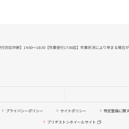
00※作業受付対応中断】14:00～18:30【作業受付17:00迄】作業状況により早まる場
プライバシーポリシー
サイトポリシー
特定整備に関
他ピット作業の予約
ブリヂストンホイールサイト
希望のクローク契約会員の方はこちらを選択ください