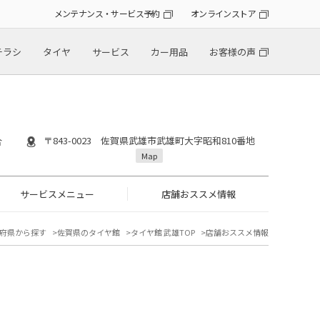
メンテナンス・サービス予約
オンラインストア
チラシ
タイヤ
サービス
カー用品
お客様の声
〒843-0023 佐賀県武雄市武雄町大字昭和810番地
合
Map
サービスメニュー
店舗おススメ情報
府県から探す
佐賀県のタイヤ館
タイヤ館 武雄TOP
店舗おススメ情報