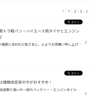
<
1
2
3
>
軽トラ軽バン・ハイエース用タイヤとエンジン
♪
このたびの令和8年熊本地震により被害にあわれた皆さまに、心よりお見舞い申し上げます。 被災地域の一日も早い復旧・復興が進みますことを心よりお祈り申し上げます。 毎週平日は、軽トラ軽バン、ハイエース用タイヤがお買得！ 当店のWEBをご覧いただきありがとうございます。 本日は当店のお買い...
は価格改定前の今がおすすめ！
メーカー卸売価格の改定に伴い、当店取り扱いの一部のバッテリー・エンジンオイルの価格改定を 8/1より随時実施させていただきます。 現状の価格改定前の価格での対応については、各製品の値上がり前日までの作業実施が対象となっております。 夏休みでお出かけ予定の方やそろそろ交換時期を迎えて...