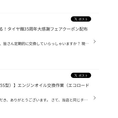
る！タイヤ館35周年大感謝フェアクーポン配布
おクルマのエンジンオイルですが、皆さん定期的に交換していらっしゃいますか？ 現在、コクピット・タイヤ館では6/21(日)まで、タイヤ館35周年の大感謝キャンペーンを開催中です。 期間中にエンジンオイルなどのメンテナンス商品が10％OFFになるクーポンやウォッシャー液の 無料補充チケットなど、...
375S型）】エンジンオイル交換作業（エコロード
日頃より、タイヤ館をご利用いただき、ありがとうございます。 さて、当店と同じチェーン店の近隣タイヤ館店舗で作業いたしましたエンジンオイル交換を ご紹介します。 （WEB掲載をご快諾いただきましたお客様！大変感謝しております。 いつもご愛顧いただき誠にありがとうございます！！） おクル...