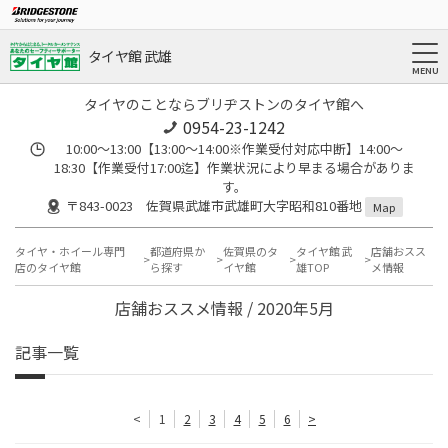
タイヤ館 武雄
タイヤのことならブリヂストンのタイヤ館へ
0954-23-1242
10:00～13:00【13:00～14:00※作業受付対応中断】14:00～
18:30【作業受付17:00迄】作業状況により早まる場合がありま
す。
〒843-0023 佐賀県武雄市武雄町大字昭和810番地
Map
タイヤ・ホイール専門
都道府県か
佐賀県のタ
タイヤ館 武
店舗おスス
店のタイヤ館
ら探す
イヤ館
雄TOP
メ情報
店舗おススメ情報 / 2020年5月
記事一覧
<
1
2
3
4
5
6
>