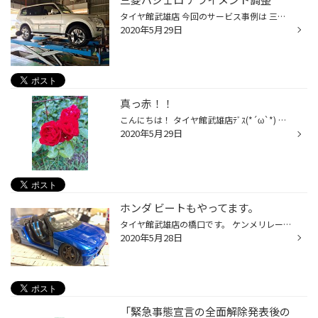
タイヤ館武雄店 今回のサービス事例は 三菱パジェロのアライメント調整です。 見た目は綺麗ですが 足廻りの角度がかなりズレてました リアはキャンバー トー調整 フロントはキャスター キャンバー トー調整できます❗️ アライメント調整はタイヤ館武雄店へ お気軽にお問い合わせ下さい。
2020年5月29日
真っ赤！！
こんにちは！ タイヤ館武雄店ﾃﾞｽ(*´ω`*) 鈍ったワレの身体。。。 運動の為、散歩しとります！！ 近所に薔薇が咲いていたので パシャってきました(^^♪ 【情熱の赤】真っ赤だぁ~！！！ 綺麗な薔薇にはトゲがあります♪ ワレにもトゲが( *´艸｀)ｸｽｸｽ ↑↑ どーゆーこっちゃ！？ タイヤ館武雄店本日もスタ...
2020年5月29日
ホンダ ビートもやってます。
タイヤ館武雄店の橋口です。 ケンメリレーシングに引き続き 大村店からの頂き物 ホンダ ビートの製作もやってます。 ってもうほとんど完成に 近づいています❗️ ボディカラーはメタリックブルー 皆さんお気づきかと思いますが ドアが付いてません 今回初めての試みで ガルウィング仕様を作ってみよ...
2020年5月28日
「緊急事態宣言の全面解除発表後の