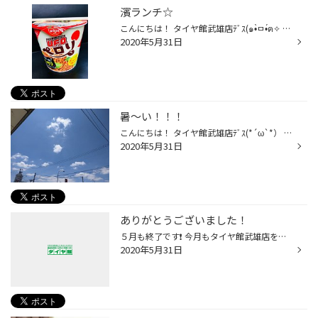
濱ランチ☆
こんにちは！ タイヤ館武雄店ﾃﾞｽ(๑•̀ㅁ•́ฅ✧ 今日の濱ランチは、これ⤵︎ ⤵︎ 日清食品の 【★日清焼きそば★】U.F.O.ペロリです。 このフレーズが気になって即買い(^^) 本日も美味しく頂きました✩.*˚
2020年5月31日
暑～い！！！
こんにちは！ タイヤ館武雄店ﾃﾞｽ(*´ω`*） 皆さま、体調崩されていませんか？ お日さまが元気に照らしてくれているおかげで ワレ、汗が(;'∀') あち~！！！！ほんと暑い！！！ 今日も元気にフルメンバーで タイヤ館武雄店営業しております(*^^)v
2020年5月31日
ありがとうございました！
５月も終了です❗️ 今月もタイヤ館武雄店をご利用いただき、誠に有難う御座いました。 コロナの影響で、皆様にはご不便をお掛けしておりますが、出来る限りみなさまのカーライフのお役に立てるよう、スタッフ一同頑張りますので６月もヨロシクお願い致します‼️
2020年5月31日