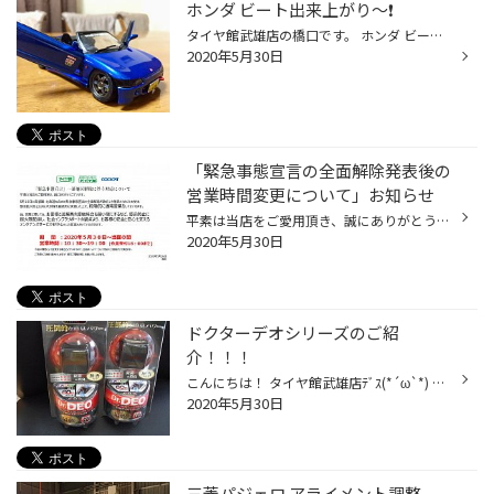
ホンダ ビート出来上がり〜❗️
タイヤ館武雄店の橋口です。 ホンダ ビートできました〜 まずは見てください❗️ ガルウィング初挑戦ですが まずまずの出来じゃないでしょうか❗️ 軽カーだから小さくて 研ぎ出しも楽でした〜 車高 思ったより落ち過ぎ ショックアブソーバーカットしましたが 計算ミスでこうなっちゃいました ヘッド...
2020年5月30日
「緊急事態宣言の全面解除発表後の
営業時間変更について」お知らせ
平素は当店をご愛用頂き、誠にありがとうございます。 5月25日に首都圏・北海道を含めた緊急事態宣言の全面解除が政府より発表されたことを受け、 感染拡大防止に向けた対策を継続的に実施した上で、段階的に通常営業をしてまいります。 尚、営業に際しては、お客様と従業員の接触機会を最小限にす...
2020年5月30日
ドクターデオシリーズのご紹
介！！！
こんにちは！ タイヤ館武雄店ﾃﾞｽ(*´ω`*) またまた、出ました！ 【Dr.DEOドクターデオ】シリーズです(*^^)v まずはこちら↓ エアコンの吹出口に取付けるタイプのドクターデオです。 つぎはこちら↓ 車内に置くだけタイプのドクターデオです。 消臭＆除菌、どちらも無香タイプ！ どちらも付けるだけ！置...
2020年5月30日
三菱パジェロ アライメント調整