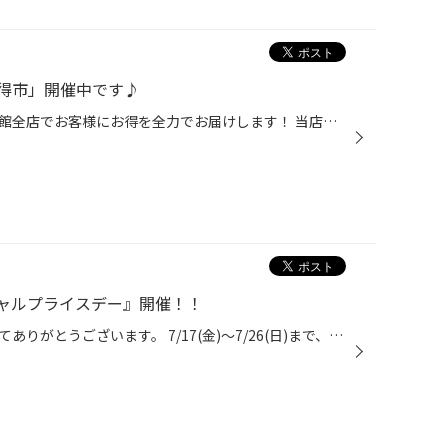
得市」開催中です♪
お得な夏のイベント！九州タイヤ館全店でお客様にお得を全力でお届けします！ 当店のホームページをご覧いただき、誠にありがとうございます。 いよいよ今年も夏本番！ 愛車のメンテナンスはお済みでしょうか？ 世間でも連日「高速道路でのパンク増加」が取り上げられていますが、 この時期特に多い...
ャルプライスデー』開催！！
いつも当店をご利用いただきましてありがとうございます。 7/17(金)～7/26(日)まで、コクピット・タイヤ館におきまして、 期間限定！ サイズ限定！！ 数量限定！！！ お得にお買い求めいただける、「タイヤスペシャルプライスデー」がスタートします！ お得なタイヤのご紹介！！ NEWNO 155/65R14 タ...