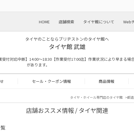
HOME
店舗検索
タイヤ館について
Web
タイヤのことならブリヂストンのタイヤ館へ
タイヤ館 武雄
:00※作業受付対応中断】14:00～18:30【作業受付17:00迄】作業状況により早まる場
があります。
せ
セール・クーポン情報
商品情報
タイヤ・ホイール専門店のタイヤ館
都道
店舗おススメ情報 / タイヤ関連
一覧