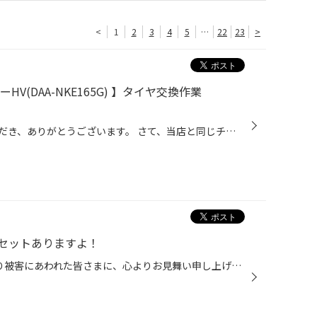
<
1
2
3
4
5
…
22
23
>
V(DAA-NKE165G) 】タイヤ交換作業
日頃より、タイヤ館をご利用いただき、ありがとうございます。 さて、当店と同じチェーン店の近隣タイヤ館店舗で作業いたしましたタイヤ交換をご紹介します。 （WEB掲載をご快諾いただきましたお客様！大変感謝しております。 いつもご愛顧いただき誠にありがとうございます！！） おクルマ：トヨタ...
セットありますよ！
このたびの令和8年熊本地震により被害にあわれた皆さまに、心よりお見舞い申し上げます。 被災地域の一日も早い復旧・復興が進みますことを心よりお祈り申し上げます。 工賃コミコミ価格でお買い得なセット商品をご用意しました！ 当店のホームページをご覧いただきありがとうございます。 今回はタ...