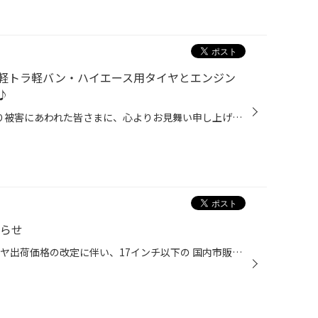
軽トラ軽バン・ハイエース用タイヤとエンジン
♪
このたびの令和8年熊本地震により被害にあわれた皆さまに、心よりお見舞い申し上げます。 被災地域の一日も早い復旧・復興が進みますことを心よりお祈り申し上げます。 毎週平日は、軽トラ軽バン、ハイエース用タイヤがお買得！ 当店のWEBをご覧いただきありがとうございます。 本日は当店のお買い...
知らせ
9/1(火)より、ブリヂストンのタイヤ出荷価格の改定に伴い、17インチ以下の 国内市販用タイヤ(夏/冬)の価格改定を実施させていただきます。 ※価格改定前の価格での対応については、8/31(月)までの作業実施が対象となっております。 ※商品によって改定率等が異なります。価格改定についてはこちらをご...