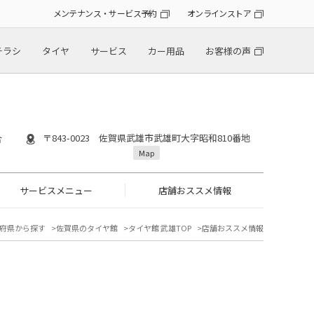
メンテナンス・サービス予約
オンラインストア
チラシ
タイヤ
サービス
カー用品
お客様の声
〒843-0023 佐賀県武雄市武雄町大字昭和810番地
合
Map
サービスメニュー
店舗おススメ情報
府県から探す
佐賀県のタイヤ館
タイヤ館 武雄TOP
店舗おススメ情報