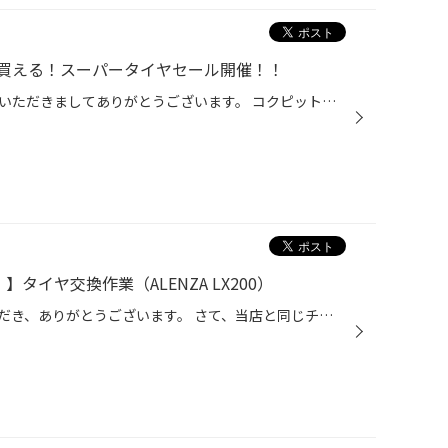
買える！スーパータイヤセール開催！！
こんにちは、いつも当店をご利用いただきましてありがとうございます。 コクピット・タイヤ館では、ブリヂストンタイヤをお得に買える！ スーパータイヤセールを7月9日(木)から8月9日(日)まで開催いたします！ ブリヂストンのタイヤを4本ご購入で最大20,000円引き！ タイヤをお得にご購入頂けるチャ...
】タイヤ交換作業（ALENZA LX200）
日頃より、タイヤ館をご利用いただき、ありがとうございます。 さて、当店と同じチェーン店の近隣タイヤ館店舗で作業いたしましたタイヤ交換をご紹介します。 （WEB掲載をご快諾いただきましたお客様！大変感謝しております。 いつもご愛顧いただき誠にありがとうございます！！） おクルマ：スズキ...