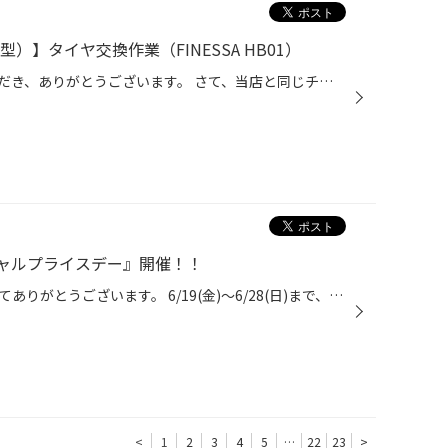
7型）】タイヤ交換作業（FINESSA HB01）
日頃より、タイヤ館をご利用いただき、ありがとうございます。 さて、当店と同じチェーン店の近隣タイヤ館店舗で作業いたしましたタイヤ交換をご紹介します。 （WEB掲載をご快諾いただきましたお客様！大変感謝しております。 いつもご愛顧いただき誠にありがとうございます！！） おクルマ：ホンダ...
ャルプライスデー』開催！！
いつも当店をご利用いただきましてありがとうございます。 6/19(金)～6/28(日)まで、コクピット・タイヤ館におきまして、 期間限定！ サイズ限定！！ 数量限定！！！ お得にお買い求めいただける、「タイヤスペシャルプライスデー」がスタートします！ お得なタイヤのご紹介！！ ワゴンR、N-BOX、タ...
<
1
2
3
4
5
…
22
23
>