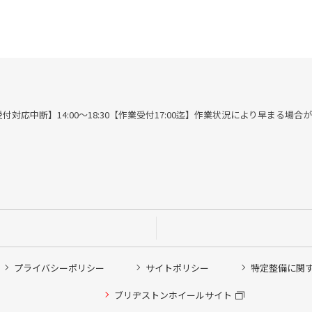
00※作業受付対応中断】14:00～18:30【作業受付17:00迄】作業状況により早まる場
プライバシーポリシー
サイトポリシー
特定整備に関
他ピット作業の予約
ブリヂストンホイールサイト
希望のクローク契約会員の方はこちらを選択ください