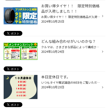
お買い得タイヤ！！ 限定特別価格
品が入荷しました！！
お買い得タイヤ！！ 限定特別価格品が入荷しました！！ サイズ、価格は下記URLをご覧ください。 お客様のご来店を心よりお待ちしております！
2024年10月25日
どんな組み合わせがいいのかな？
クルマは、さまざまな部品によって構成される機械です。 “クルマは消耗部品のかたまり”、 なんて言い方もあるように愛車のコンディションを良好に保って 快適な移動手段として乗り続けるためには、 メンテナンス（整備）を行うことが必要です。 そこで、「メンテナンスってどうすればいいんだろう」...
2024年10月24日
本日定休日です。
いつもタイヤ館武雄店のWEBをご覧いただき ありがとうございます。 １０月店休日のお知らせです。 ２日(水)・９日(水)・１６日(水)・２３日(水)・３０日(水) となっております。
2024年10月23日