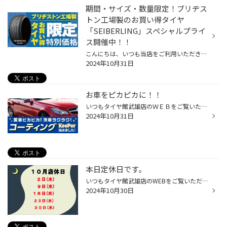
期間・サイズ・数量限定！ブリヂス
トン工場製のお買い得タイヤ
「SEIBERLING」スペシャルプライ
ス開催中！！
こんにちは、いつも当店をご利用いただきましてありがとうございます。 現在、コクピット・タイヤ館の一部店舗におきまして、 期間限定！ サイズ限定！！ 数量限定！！！ で、ブリヂストン工場製のお買い得タイヤ「SEIBERLING」をスペシャルプライスでご提供中です。 もちろん、当店でもご提供して...
2024年10月31日
お車をピカピカに！！
いつもタイヤ館武雄店のＷＥＢをご覧いただきありがとうございます。 タイヤ館武雄店では・・・ お車のボディーコーティングを始めることになりました(^^) 大事な、お車のボディーに汚れをつきにくく 洗車の手間も省けたり、 綺麗な状態を維持できるようになります。 施工に関しては、ボディーコー...
2024年10月31日
本日定休日です。
いつもタイヤ館武雄店のWEBをご覧いただき ありがとうございます。 １０月店休日のお知らせです。 ２日(水)・９日(水)・１６日(水)・２３日(水)・３０日(水) となっております。
2024年10月30日