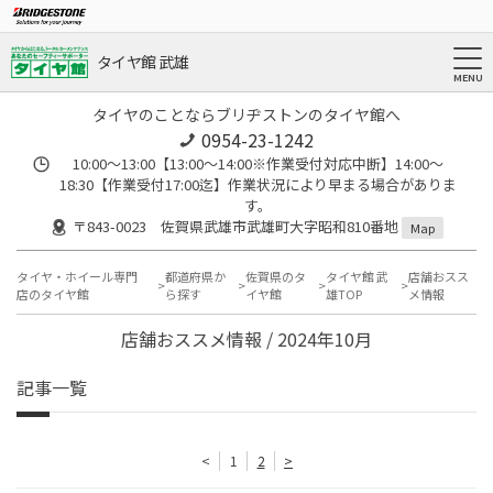
タイヤ館 武雄
タイヤのことならブリヂストンのタイヤ館へ
0954-23-1242
10:00～13:00【13:00～14:00※作業受付対応中断】14:00～
18:30【作業受付17:00迄】作業状況により早まる場合がありま
す。
〒843-0023 佐賀県武雄市武雄町大字昭和810番地
Map
タイヤ・ホイール専門
都道府県か
佐賀県のタ
タイヤ館 武
店舗おスス
店のタイヤ館
ら探す
イヤ館
雄TOP
メ情報
店舗おススメ情報 / 2024年10月
記事一覧
<
1
2
>