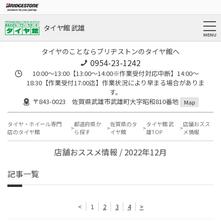
タイヤ館 武雄
タイヤのことならブリヂストンのタイヤ館へ
0954-23-1242
10:00～13:00【13:00～14:00※作業受付対応中断】14:00～
18:30【作業受付17:00迄】作業状況により早まる場合がありま
す。
〒843-0023 佐賀県武雄市武雄町大字昭和810番地
Map
タイヤ・ホイール専門
都道府県か
佐賀県のタ
タイヤ館 武
店舗おスス
店のタイヤ館
ら探す
イヤ館
雄TOP
メ情報
店舗おススメ情報 / 2022年12月
記事一覧
<
1
2
3
4
>