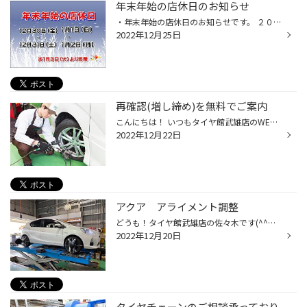
年末年始の店休日のお知らせ
・年末年始の店休日のお知らせです。 ２０２２年 １２月３０日(金)・１２月３１日(土) ２０２３年 １月１日(日)・１月２日(月) となっております。 ・年始の営業開始は ２０２３年１月３日(火)からとなります。 ※年内のご予約はありがたいことに どの時間帯も埋まっております。 ご了承ください。 ☆...
2022年12月25日
再確認(増し締め)を無料でご案内
こんにちは！ いつもタイヤ館武雄店のWEBをご覧いただき ありがとうございます。(^^) タイヤをご購入いただいたお客様に大切なご案内です。 新品タイヤ装着直後は まだ路面の熱にタイヤが慣れていないため タイヤの空気圧が低下する場合がございます。 タイヤ館でタイヤをご購入されたお客様は 100k...
2022年12月22日
アクア アライメント調整
どうも！タイヤ館武雄店の佐々木です(^^♪ 本当に最近増えております(笑) アクアのアライメント調整です！ 【車種】アクア 【作業内容】アライメント調整 タイヤの角度を測定します。 前輪（調整前） 下段の赤くなっている数値が タイヤの向き(トー)を示しております。 この場合、内股状態(トーイン)...
2022年12月20日
タイヤチェーンのご相談承っており