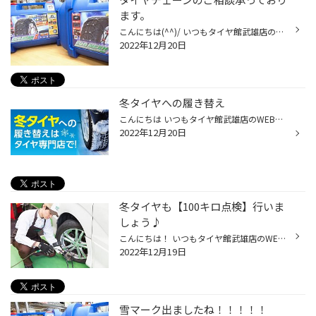
ます。
こんにちは(^^)/ いつもタイヤ館武雄店のWEBをご覧いただき ありがとうございます。 さて、スタッドレスタイヤと タイヤチェーンの違いをここでしっかり学んでみませんか？ 「スタッドレスタイヤ」は 雪道を密着してしっかり止まる 「タイヤチェーン」は 雪道をひっかいて止まる 坂道や橋の上は、特...
2022年12月20日
冬タイヤへの履き替え
こんにちは いつもタイヤ館武雄店のWEBをご覧いただき ありがとうございます。 冬タイヤへの履き替えシーズンに入り、 多くのご予約を頂いております。 冬タイヤへの履き替えが まだお済みではないお客様は 早めのご予約をオススメします。 土曜日、日曜日は特に予約が集中しており、 ※現在、12/24...
2022年12月20日
冬タイヤも【100キロ点検】行いま
しょう♪
こんにちは！ いつもタイヤ館武雄店のWEBをご覧いただき ありがとうございます。(^^) 夏タイヤ冬タイヤをご購入いただいたお客様に大切なご案内です。 新品タイヤ装着直後は まだ路面にタイヤが慣れていないため タイヤの空気圧が低下する場合がございます。 タイヤ館でタイヤをご購入されたお客様...
2022年12月19日
雪マーク出ましたね！！！！！