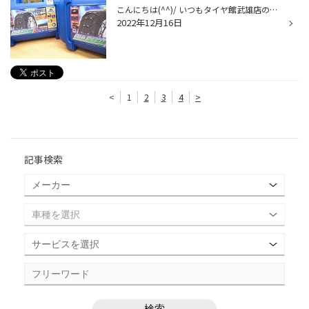
こんにちは(^^)/ いつもタイヤ館武雄店のWEBをご覧いただき ありがとうございます。 いよいよ雪マーク発見しました(>_<)(気象庁HPより) なんか寒さをさらに感じた私です！！！！ タイヤ館武雄店ではスタッドレスタイヤ(冬タイヤ)はもちろん チェーンもお取り扱いしております。 今年から新たに布製...
2022年12月16日
<
1
2
3
4
>
記事検索