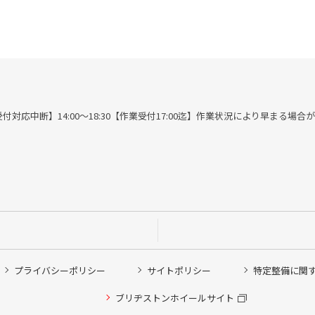
00※作業受付対応中断】14:00～18:30【作業受付17:00迄】作業状況により早まる場
プライバシーポリシー
サイトポリシー
特定整備に関
他ピット作業の予約
ブリヂストンホイールサイト
希望のクローク契約会員の方はこちらを選択ください