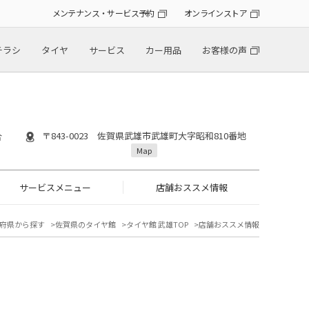
メンテナンス・サービス予約
オンラインストア
チラシ
タイヤ
サービス
カー用品
お客様の声
〒843-0023 佐賀県武雄市武雄町大字昭和810番地
合
Map
サービスメニュー
店舗おススメ情報
府県から探す
佐賀県のタイヤ館
タイヤ館 武雄TOP
店舗おススメ情報