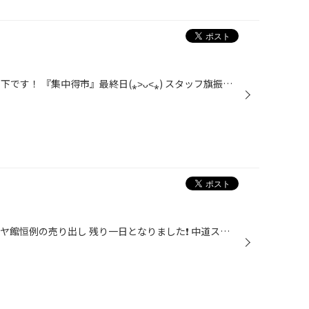
こんにちは☆ タイヤ館武雄店の濱下です！ 『集中得市』最終日(⁎˃ᴗ˂⁎) スタッフ旗振り昨日から頑張ってま~す☆ 早い方は先週27日からGWに入ってますが ぜひぜひ、タイヤ館武雄店へ遊びにいらしてください✩°｡⋆⸜(*˙꒳˙* )⸝
タイヤ館武雄店の橋口です。 タイヤ館恒例の売り出し 残り一日となりました❗️ 中道スタッフと旗振り頑張りましたよ〜 皆さまのご来店 お待ちしてま〜す‼️ しかし今日は暑かった〜