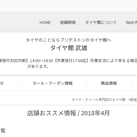
HOME
店舗検索
タイヤ館について
Web
タイヤのことならブリヂストンのタイヤ館へ
タイヤ館 武雄
:00※作業受付対応中断】14:00～18:30【作業受付17:00迄】作業状況により早まる場
があります。
せ
セール・クーポン情報
商品情報
タイヤ・ホイール専門店のタイヤ館
都道
店舗おススメ情報 / 2018年4月
一覧