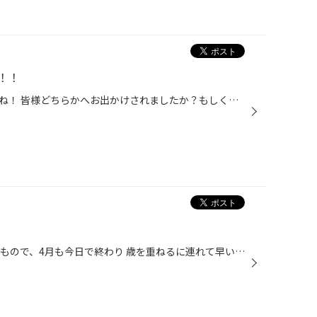
！！
ゴールデンウィーク真っ只中ですね！ 皆様どちらかへお出かけされましたか？もしくは５月にお出かけのご予定は？ タイヤ館武雄店にもお出かけ前に空気圧点検（無料）や、安全点検（無料）でご来店されるお客様も 多く見受けられます。ありがとうございます。 皆様もお気軽にご来店下さいませ。
タイヤ館武雄店の橋口です。 早いもので、4月も今日で終わり 歳を重ねるに連れて早いもんですね〜 S2000 あんまり進んでいません・・・ オープンスポーツカーなんで いつもの様に内装 手が抜けません❗️ とりあえずマットを再現してみました❗️ メーターもデカールを貼り 上からアクリル接着剤を流...