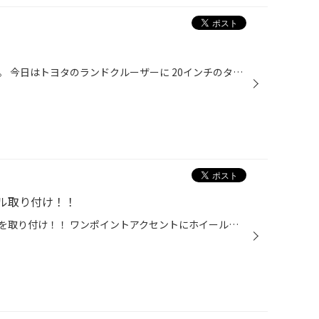
ども〜タイヤ館武雄店の川村です。 今日はトヨタのランドクルーザーに 20インチのタイヤホイールセット 取り付けしました〜 タイヤは勿論、ブリヂストンの アレンザ001 ちなみにサイズは 265/50Ｒ20 ホイールはRAYZの グラムライツ57Ｔrans-Xです❗️ 車体のデカさに 負けず劣らずのデザインで お客...
ル取り付け！！
新型スペーシアにタイヤホイールを取り付け！！ ワンポイントアクセントにホイールナットも交換していますヽ(´ー｀)ノ