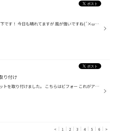
こんにちは☆ タイヤ館武雄店の濱下です！ 今日も晴れてますが 風が強いですね(´×ω×`) そんな中、橋口副店長が窓ガラスふきふき☆ こんなに綺麗になりました⸜( ॑꒳ ॑ )⸝ ありがとうございます☆☆
取り付け
スペーシアにタイヤ・ホイールセットを取り付けました。 こちらはビフォー これがアフターです↓ ホイールナットも交換♪ 水色のワンポイントアクセントが良い感じじゃないですか？
<
1
2
3
4
5
6
>