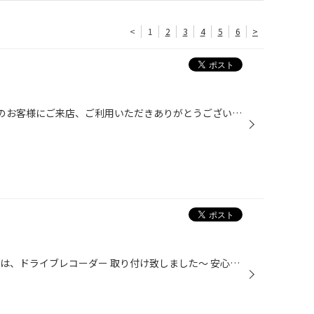
<
1
2
3
4
5
6
>
4月も終了です！！ 今月も、沢山のお客様にご来店、ご利用いただきありがとうございました。 感謝です！！ 何かとお車で移動することが多い時期です。 これから来たる梅雨の時期や夏の猛暑・・・・ 何かと愛車のメンテナンスが増えてきます。 そんな時は是非タイヤ館武雄店を思い出していただければ...
タイヤ館武雄店の橋口です。 今日は、ドライブレコーダー 取り付け致しました〜 安心安全カーグッズですね〜 私も欲しくなりました〜 もしもの時にお役立ちですね‼️ 佐世保から来ていただき 感謝 感謝です ありがとうございました‼️