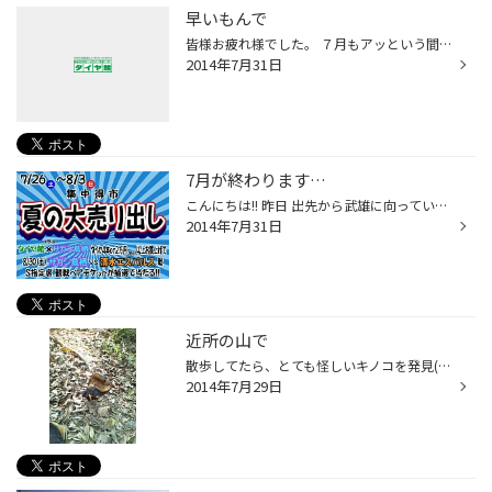
早いもんで
皆様お疲れ様でした。 ７月もアッという間に終わっちゃいましたね！！ と同時に、夏も過ぎて行くわけですね。 イカン！これじゃ！ 海に行ってきます。近々。 皆さんも一度限りのこの夏を楽しんで下さいね！
2014年7月31日
7月が終わります…
こんにちは!! 昨日 出先から武雄に向っていたら 武雄に近づくにつれてすっごい豪雨でびっくりしました(-"-) 夕方の雨 酷かったですね… “おい おい おいぃぃぃ…”と言いながらの運転でした。 ワイパーMAXに動かしても 前が見えなかった… ワイパーの交換は お早めに!! 武雄店では ワイパーゴムの点検で...
2014年7月31日
近所の山で
散歩してたら、とても怪しいキノコを発見(;￢_￢) 誰か詳しい人いませんか!?(笑)
2014年7月29日