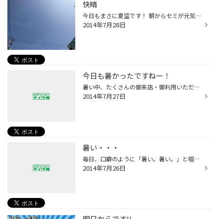
快晴
今日もまさに夏空です！ 朝からセミが元気に鳴いております。 今日も暑い１日になりそうですね(>_
2014年7月28日
今日も暑かったですねー！
暑い中、たくさんの御来店・御利用いただきありがとうございます！ セール期間中（7/26～8/3）は休まず営業いたしますので、いつでも御利用ください！
2014年7月27日
暑い・・・
毎日、口癖のように「暑い。暑い。」と唱えている今日この頃・・・ 皆さんいかがお過ごしでしょうか？ こんな暑さの中、タイヤ館にできることと言えば・・・・ エアコンガスの点検・・・エアコンフィルターの点検・・・快適な車内空間へのお手伝い。 点検は無料です！ 気になられている方はタイヤ館...
2014年7月26日
明日からです!!