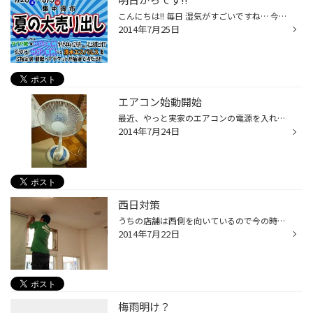
こんにちは!! 毎日 湿気がすごいですね… 今朝は窓を開けたらいつも以上にモワッときて 思わず窓を閉めました 笑 ジットリした毎日ですが そんな暑さも吹き飛ばす!! 夏の大売り出しを 明日7/26(土)～8/3(日)まで開催します しかも サガン鳥栖とコラボしています なんと! タイヤ4本or2万円(税込)以上...
2014年7月25日
エアコン始動開始
最近、やっと実家のエアコンの電源を入れました。 しばらく扇風機で我慢してましたが、暑さに耐えられなくなりました。 エアコンのフィルターを掃除してなかったから電源入れるのためらってたのもあるんですが(^_^;) とにかく、快適になりました。
2014年7月24日
西日対策
うちの店舗は西側を向いているので今の時期西日がきつくてたまりません(>_
2014年7月22日
梅雨明け？