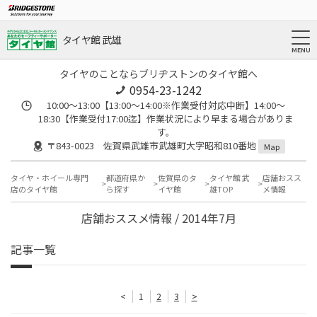
タイヤ館 武雄
タイヤのことならブリヂストンのタイヤ館へ
0954-23-1242
10:00～13:00【13:00～14:00※作業受付対応中断】14:00～
18:30【作業受付17:00迄】作業状況により早まる場合がありま
す。
〒843-0023 佐賀県武雄市武雄町大字昭和810番地
Map
タイヤ・ホイール専門
都道府県か
佐賀県のタ
タイヤ館 武
店舗おスス
店のタイヤ館
ら探す
イヤ館
雄TOP
メ情報
店舗おススメ情報 / 2014年7月
記事一覧
<
1
2
3
>