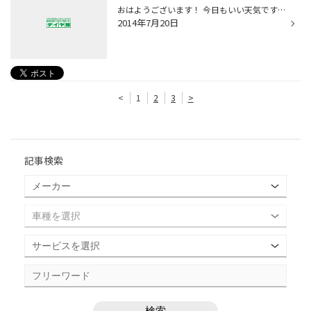
おはようございます！ 今日もいい天気ですね！ これは、そろそろ梅雨明けの予感・・・ 皆さんも・海・山・川などなどお出かけシーズン到来です！ その前にタイヤ大丈夫ですかぁ～？？ タイヤ点検、空気圧点検無料で行えますのでお気軽にタイヤ館へ！ＧＯ！ 自分も「海にいきてぇぇ」と思う今日この...
2014年7月20日
<
1
2
3
>
記事検索