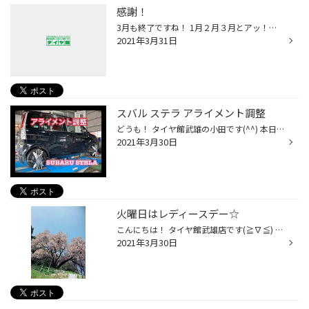
感謝！
3月も終了ですね！ 1月２月３月とアッ！と言う間に過ぎてしまいました。早い❗️ 今月も沢山のお客様に御来店いただきまして、誠に有難う御座いました。 ４月もスタッフ一同、皆様のカーライフのお手伝い全力で頑張ります！ 皆様のご来店、お待ちしております！
2021年3月31日
スバル ステラ アライメント調整
どうも！ タイヤ館武雄の小田です(^^) 本日は、ステラのアライメント調整を ご紹介いたします♪ 先ずは測定からです。 リアはトーアウト(外股) フロントはハンドルセンターずれ 真っ直ぐであったはずのタイヤの角度が バラバラになっておりました^^; 調整に入ります！ ステラは前後トーの4箇所調整で...
2021年3月30日
火曜日はレディースデー☆
こんにちは！ タイヤ館武雄店です(≧∇≦) 本日3月30日、火曜日は ☆女性が嬉しいレディースデー☆ オイルはもちろん！！ メンテナンス用品も 店頭価格より10パーセントお得に お買い物ができますよ(^^) 女性とご一緒に来店された男性の方も 同じ特典が受けられます☆★
2021年3月30日