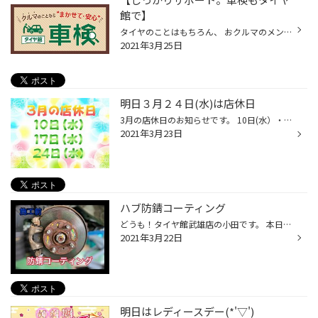
館で】
タイヤのことはもちろん、 おクルマのメンテナンスを幅広く手がけていますので、 車検もおまかせください！ タイヤ館武雄店での車検は、こんなメリットもあるんですよ。 ＜メリット その1＞ ・交換部品がおトク 車検を行っていただいたお客様には部品の交換等、 お客様のご予算に合わせてご提案いた...
2021年3月25日
明日３月２４日(水)は店休日
3月の店休日のお知らせです。 10日(水）・１７日(水）・２４日(水）が 店休日となっています。 皆さまにはご迷惑をお掛けしますが 宜しくお願い致します。<m(__)m>
2021年3月23日
ハブ防錆コーティング
どうも！タイヤ館武雄店の小田です。 本日は当店の得意技 防錆コーティングをご紹介いたします♪ ホイールを外すと現れますハブ。 殆どのお車がこうなっております( ;∀;) ガビーーーーーン( ﾟДﾟ)!!! って感じですよね。。 ここが錆びると、ホイールの取り付け精度が落ちます。 ホイールのブレ（＝ハ...
2021年3月22日
明日はレディースデー(*'▽')