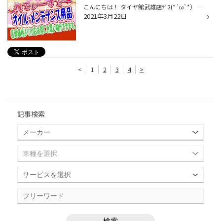
こんにちは！ タイヤ館武雄店ﾃﾞｽ(*´ω`*） ３月ですが、風が冷たく感じる今日この頃・・・。 さて、明日３月２３日（火）は ★女性が嬉しい日『レディースデー』★
2021年3月22日
<
1
2
3
4
>
記事検索