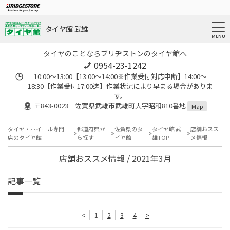
タイヤ館 武雄
タイヤのことならブリヂストンのタイヤ館へ
0954-23-1242
10:00～13:00【13:00～14:00※作業受付対応中断】14:00～
18:30【作業受付17:00迄】作業状況により早まる場合がありま
す。
〒843-0023 佐賀県武雄市武雄町大字昭和810番地
Map
タイヤ・ホイール専門
都道府県か
佐賀県のタ
タイヤ館 武
店舗おスス
店のタイヤ館
ら探す
イヤ館
雄TOP
メ情報
店舗おススメ情報 / 2021年3月
記事一覧
<
1
2
3
4
>