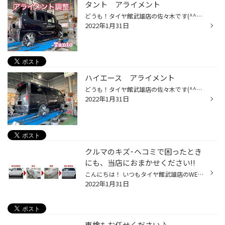
タント アライメント
どうも！タイヤ館武雄店の佐々木です(^^♪ アラメント調整の事例をお紹介いたします！ 【車種】タント 【作業内容】アライメント調整 現状のタイヤの角度を測定します。 この数値から、現状はトーイン（内股）であることが わかりましたので調整に入ります。 調整は左右フロントトーの２箇所です。 ...
2022年1月31日
ハイエース アライメント
どうも！タイヤ館武雄店の佐々木です(^^♪ 本日はハイエースのアライメントをご紹介致します。 【車種】ハイエース 【作業内容】アライメント調整 ハイエースはフロントの トー キャンバー キャスター 計６か所の調整が可能です！ タイヤの角度を測定します。 タイヤの内減りが気になるお客様。 今回...
2022年1月31日
クルマのキズ･ヘコミで困ったとき
にも、当店におまかせください!!
こんにちは！ いつもタイヤ館武雄店のWEBをご覧いただきありがとうございますヽ(^o^)丿 さて、事故やアクシデントによってクルマを傷つけたり 破損させたりした多くの場合、 鋼板からなる一般的な外装パネルやバンパー等の 樹脂製品などを、交換せずに修理することができます。 そのような外装パネ...
2022年1月31日
車検もお任せください♪