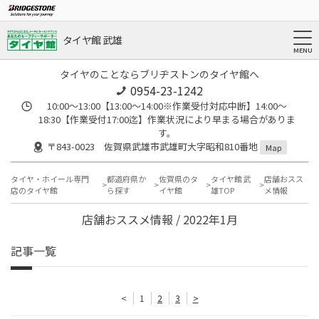
タイヤ館 武雄
タイヤのことならブリヂストンのタイヤ館へ
0954-23-1242
10:00～13:00【13:00～14:00※作業受付対応中断】14:00～
18:30【作業受付17:00迄】作業状況により早まる場合がありま
す。
〒843-0023 佐賀県武雄市武雄町大字昭和810番地
Map
タイヤ・ホイール専門
都道府県か
佐賀県のタ
タイヤ館 武
店舗おスス
店のタイヤ館
ら探す
イヤ館
雄TOP
メ情報
店舗おススメ情報 / 2022年1月
記事一覧
<
1
2
3
>