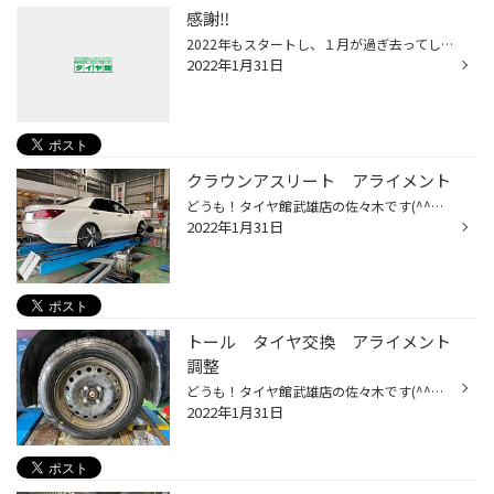
感謝‼️
2022年もスタートし、１月が過ぎ去ってしまいましたね！ 2月は逃げ月 3月は去り月 というように、 今年も早い１年になるのでしょうが、中身は濃くしていきたいと思う今日この頃です。 今月も多くの皆様のご来店に感謝いたします。 ありがとうございます
2022年1月31日
クラウンアスリート アライメント
どうも！タイヤ館武雄店の佐々木です(^^♪ アラメント調整の事例をお紹介いたします！ 【車種】クラウンアスリート 【作業内容】アライメント調整 現状のタイヤの角度を測定します。 【後輪】 【前輪】 この数値から、現状は 後輪はトーアウト（外股） 前輪はトーイン（内股）であることが わかりま...
2022年1月31日
トール タイヤ交換 アライメント
調整
どうも！タイヤ館武雄店の佐々木です(^^♪ アラメント調整の事例をお紹介いたします！ 【車種】トール 【作業内容】タイヤ交換 アライメント調整 【タイヤ】Playz PXII 【サイズ】165/65R14 タイヤ交換が終わったらアライメント調整に入ります。 まずは現状のタイヤの角度を測定します。 この数値か...
2022年1月31日