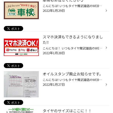
こんにちは! いつもタイヤ館武雄店のWEBをご覧いただき有難うございます<(_ _*)> クルマにかかるコストのなかでも、 どうしても避けて通れず、 しかもある程度の金額になるのが「車検」ですね。 けれど車検で点検･整備を行うことは、 快適にクルマのある生活を過ごすためには不可欠。 さらに“これか...
2022年1月29日
スマホ決済もできるようになりまし
た‼︎
こんにちは！ いつもタイヤ館武雄店のWEBをご覧いただきありがとうございます。 タイヤ館武雄店では、お買い物の際、 ・現金払い、クレジットカード払いが利用可能でしたが、 新たにスマホ決済もできるようになりました‼︎ ★Pay Pay ★Rakuten Pay ★d払い 以上、３つが利用可能でございます。 お買...
2022年1月28日
オイルスタンプ廃止お知らせです。
こんにちは! いつもタイヤ館武雄店のWEBをご覧いただき有難うございます<(_ _*)> お客様にお知らせです。 今までオイル交換【レディースデーなど】で スタンプを押していましたが ２０２２年１月をもって廃止いたします。 お客様には大変ご迷惑をお掛け致しますが ご理解のほど宜しくお願い致します...
2022年1月27日
タイヤのサイズはここに！！