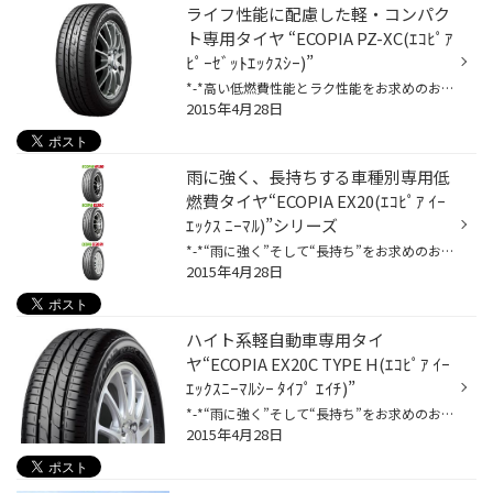
ライフ性能に配慮した軽・コンパク
ト専用タイヤ “ECOPIA PZ-XC(ｴｺﾋﾟｱ
ﾋﾟｰｾﾞｯﾄｴｯｸｽｼｰ)”
*-*高い低燃費性能とラク性能をお求めのお客様へ*-* 1.低燃費性能が更に進化、燃費向上に貢献 ・「ﾅﾉﾌﾟﾛ・ﾃｯｸ微粒径ｼﾘｶ配合ｺﾞﾑ」の採用により、低燃費性能、ウェットブレーキ性能、ライフ性能を高次元でバランス。 2.軽・コンパクト専用設計でライフ性能に配慮、さらに運転がラク ・軽・コンパクト...
2015年4月28日
雨に強く、長持ちする車種別専用低
燃費タイヤ“ECOPIA EX20(ｴｺﾋﾟｱ ｲｰ
ｴｯｸｽ ﾆｰﾏﾙ)”シリーズ
*-*“雨に強く”そして“長持ち”をお求めのお客様へ*-* 1.高い低燃費性能を維持しつつ、高いウェット性能を発揮 ・高い低燃費性能を維持しつつ、ウェット向上ポリマーとブリヂストン独自技術「ULTIMAT EYE(ｱﾙﾃｨﾐｯﾄ ｱｲ)」により、雨の日でも安心感のあるウェット性能。 2.ゴムのすり減りにくさと、偏摩...
2015年4月28日
ハイト系軽自動車専用タイ
ヤ“ECOPIA EX20C TYPE H(ｴｺﾋﾟｱ ｲｰ
ｴｯｸｽﾆｰﾏﾙｼｰ ﾀｲﾌﾟ ｴｲﾁ)”
*-*“雨に強く”そして“長持ち”をお求めのお客様へ*-* ハイト系軽自動車専用 【ECOPIA EX20C TYPE H(ｴｺﾋﾟｱ ｲｰｴｯｸｽ ﾆｰﾏﾙｼｰ ﾀｲﾌﾟｴｲﾁ)】登場!! 1.高い低燃費性能を維持しつつ高いウェット性能を発揮 ・高い低燃費性能を維持しつつ、ウェット向上ポリマーとブリヂストン独自技術「ULTIMAT EYE(ｱﾙﾃｨﾒｯﾄ ｱｲ)...
2015年4月28日