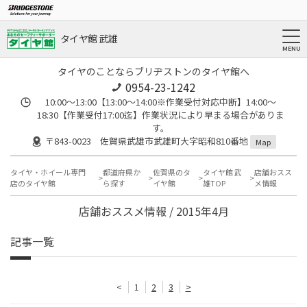
タイヤ館 武雄
タイヤのことならブリヂストンのタイヤ館へ
0954-23-1242
10:00～13:00【13:00～14:00※作業受付対応中断】14:00～
18:30【作業受付17:00迄】作業状況により早まる場合がありま
す。
〒843-0023 佐賀県武雄市武雄町大字昭和810番地
Map
タイヤ・ホイール専門
都道府県か
佐賀県のタ
タイヤ館 武
店舗おスス
店のタイヤ館
ら探す
イヤ館
雄TOP
メ情報
店舗おススメ情報 / 2015年4月
記事一覧
<
1
2
3
>