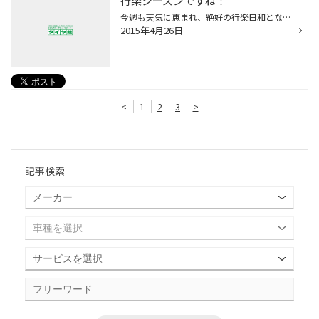
行楽シーズンですね！
今週も天気に恵まれ、絶好の行楽日和となっておりますね！ 皆さんどちらかにお出かけの予定はありますか！？ ゴールデンウィークも控えておりますし、各地で色々な行事事も 開催されているみたいですね！ お出かけの最中にお車のトラブルでブルーな気持ちにならない為にも 愛車の点検お勧めですよ！...
2015年4月26日
<
1
2
3
>
記事検索