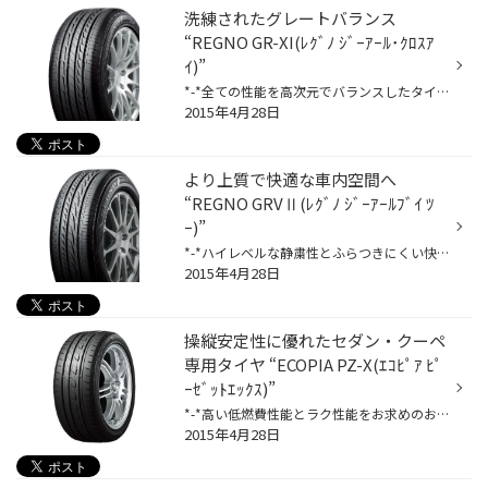
洗練されたグレートバランス
“REGNO GR-XI(ﾚｸﾞﾉ ｼﾞｰｱｰﾙ･ｸﾛｽｱ
ｲ)”
*-*全ての性能を高次元でバランスしたタイヤをお求めのお客様へ*-* 1.高い静粛性と上質な音色を実現 ・様々な路面でのノイズを抑制＆心地よさを覚える音色を追及 2.優雅な乗り心地と応答性の良いハンドリングを実現 ・ブリヂストン独自技術「ULTIMAT EYE(ｱﾙﾃｨﾒｯﾄ ｱｲ)」により、高い直進安定性と応答...
2015年4月28日
より上質で快適な車内空間へ
“REGNO GRVⅡ(ﾚｸﾞﾉ ｼﾞｰｱｰﾙﾌﾞｲ ﾂ
ｰ)”
*-*ハイレベルな静粛性とふらつきにくい快適な車内空間をお求めのお客様へ*-* 1.広い車内空間での高い静粛性を実現 ・車内空間が広く、特にリアタイヤの上に位置しているサードシート(後席)でのノイズが大きくなる傾向があるミニバンの特性。さらなる進化を遂げたサイレントテクノロジーが、車内の...
2015年4月28日
操縦安定性に優れたセダン・クーペ
専用タイヤ “ECOPIA PZ-X(ｴｺﾋﾟｱ ﾋﾟ
ｰｾﾞｯﾄｴｯｸｽ)”
*-*高い低燃費性能とラク性能をお求めのお客様へ*-* 1.低燃費性能が更に進化、燃費向上に貢献 ・「ﾅﾉﾌﾟﾛ・ﾃｯｸ微粒径ｼﾘｶ配合ｺﾞﾑ」の採用により、低燃費性能、ウェットブレーキ性能、ライフ性能を高次元でバランス。 2.セダン・クーペ専用設計「ライフ性能」と「操縦安定性」に配慮、さらに運転がラク...
2015年4月28日