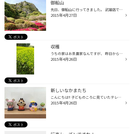
御船山
先日、御船山に行ってきました。 武雄店で数年間働いていながら、一度も行ったこと無かったんですよ。最近は近場のスポット探険にはまってます。 素晴らしい景色でした。
2015年4月27日
収穫
うちの家はお茶農家なんですが、 昨日から新茶の収穫が本格スタートしました！！ 今年も冬から春にかけて気候が不安定だったので ちゃんとお茶が育つか不安だったみたいですが、 なんとか順調に育ったみたいです！！ 今日もお茶摘みしてるみたいなんで たくさん採れてたらいいなぁ☆ （写真はそのま...
2015年4月26日
新しいなかまたち
こんにちは!! 子どものころに見ていたテレビ番組や読んでいた漫画で 世代のギャップを感じることが多々あります… 今回の懐かしグッズは 武雄店スタッフみんな一緒の世代で安心しました 笑 DVDとかでてないんですかねぇ… また見たいなぁ☆
2015年4月26日