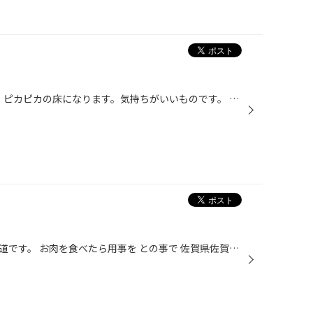
只今、床清掃/ＷＡＸ施工中です。 ピカピカの床になります。気持ちがいいものです。 業者の方々も毎度ありがとうございます。
こんにちは、タイヤ館武雄店の中道です。 お肉を食べたら用事を との事で 佐賀県佐賀市まで来ましたので クスクスさんへやってまいりました。 クロワッサンうます！メープルパンもうます！ 外見も凄いオシャレでインスタ映え間違いなし！ 駐車場でクロワッサンを食べて次なる場所へ！