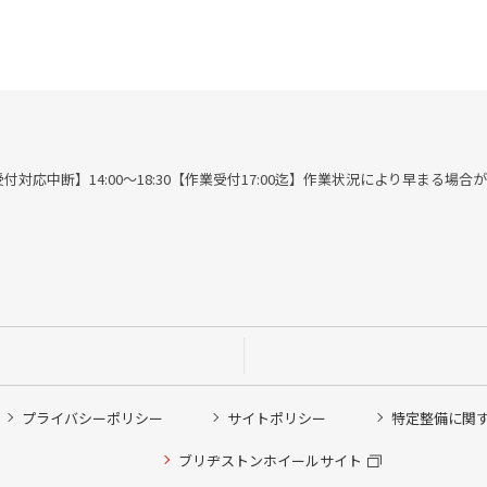
00※作業受付対応中断】14:00～18:30【作業受付17:00迄】作業状況により早まる場
プライバシーポリシー
サイトポリシー
特定整備に関
他ピット作業の予約
ブリヂストンホイールサイト
希望のクローク契約会員の方はこちらを選択ください