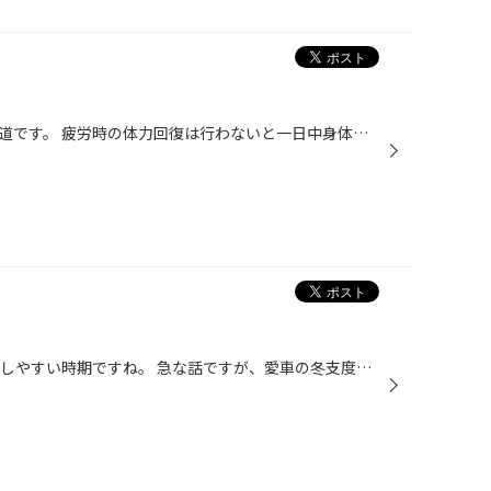
こんにちは、タイヤ館武雄店の中道です。 疲労時の体力回復は行わないと一日中身体が怠い！ 疲労回復にはお肉のビタミンB2が効果的！ そして行き着く先は、清香園さんのランチ！牛タン定食！ご飯お代わり一杯無料！ 夜は焼肉屋さんですがお昼のランチは定食！ 久々のお肉！うます！ 明日から頑張り...
涼しくなってきましたねぇ～ 過ごしやすい時期ですね。 急な話ですが、愛車の冬支度はお考えでしょうか？ ９月も２～３件のお客様が冬タイヤ(スタッドレスタイヤ）をご購入 していただきました。 早めのご準備おススメですよ！時間/コスト/安心感など色々メリットあります。 是非、お気軽にスタッフ...