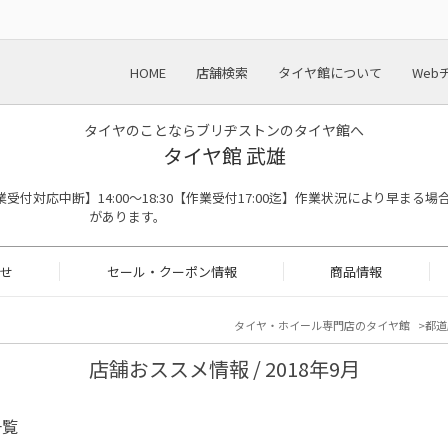
HOME
店舗検索
タイヤ館について
Web
タイヤのことならブリヂストンのタイヤ館へ
タイヤ館 武雄
:00※作業受付対応中断】14:00～18:30【作業受付17:00迄】作業状況により早まる場
があります。
せ
セール・クーポン情報
商品情報
タイヤ・ホイール専門店のタイヤ館
都道
店舗おススメ情報 / 2018年9月
一覧