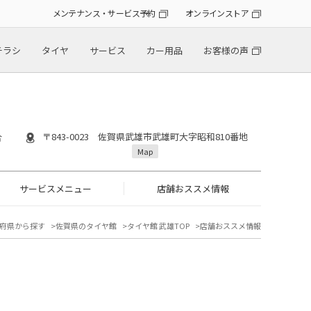
メンテナンス・サービス予約
オンラインストア
チラシ
タイヤ
サービス
カー用品
お客様の声
〒843-0023 佐賀県武雄市武雄町大字昭和810番地
合
Map
サービスメニュー
店舗おススメ情報
府県から探す
佐賀県のタイヤ館
タイヤ館 武雄TOP
店舗おススメ情報