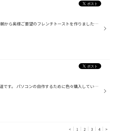
またまた料理ネタですが… 今日は朝から奥様ご要望のフレンチトーストを作りました。 調理中に邪魔してくる2才児を上手くかわし、なんとか完成！！ 今日はホイップクリームがなくて、シロップだけでしたが、家族が喜んで食べてくれたのでOKです。 次回はホイップクリームとデコレーション用のチョコ...
こんにちは、タイヤ館武雄店の中道です。 パソコンの自作するために色々購入していたのですが 久々に CPUを買いました。 CORE i5 タイヤでいうエコピアあたりになります。 1番上がi7というのがありますが 値段が… i3と種類にはよるんですがi5との値段差があまりなかったのでこちらを選びました。 近...
<
1
2
3
4
>