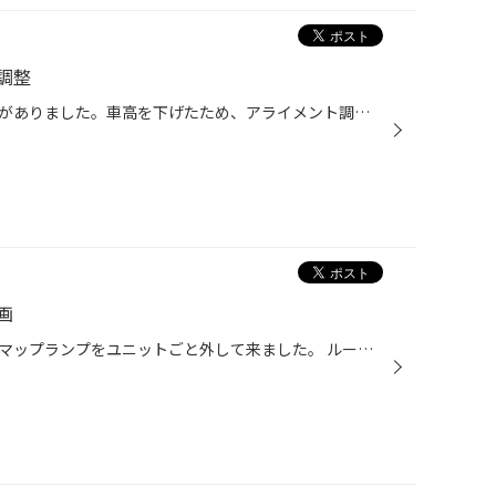
調整
コンテのアライメント調整の依頼がありました。車高を下げたため、アライメント調整をしたいということでした。 実際測定してみると、フロントの個別トーがどちらも1度以上アウトになっていました。 これではタイヤの内減りが出てしまいそうですね！！ 車高を変えると必ずアライメントにズレが出ま...
画
いきなりですが、愛車グレイスのマップランプをユニットごと外して来ました。 ルールランプ同様マップランプもドアの開閉に連動させて点灯させようという計画です。 いろいろ調べた結果、写真の用に（紫の配線を接続している箇所）にドアアースをつないであげると、計画通りの作動をしてくれそうで...