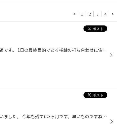
<
1
2
3
4
>
こんにちは、タイヤ館武雄店の中道です。 1日の最終目的である指輪の打ち合わせに佐賀市へやってきておりました。 完成は1ヶ月以上先ですが 楽しみです！
９月もアッと言う間に過ぎてしまいました。 今年も残すは3ヶ月です。早いものですね！ 今月も多くのお客様にご来店いただき、誠にありがとうございました。 感謝です。 また明日からも、皆様のカーライフのお役に立てる様頑張ります！！ 皆様のご来店お待ちしております。