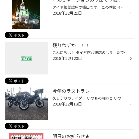
タイヤ館武雄店の橋口です。 この季節 イルミネーションがいろんなところで 飾り付けされて 綺麗ですね❗️ 佐世保駅の近くの教会 島瀬公園など 毎年の恒例ですね 寒いけど気持ちがホッとしますね タイヤ館武雄店では 平成最後の売り出し ファイルセール開催中です 皆様の御来店お待ちしてま〜す‼️
2018年12月21日
残りわずか！！！
こんにちは！ タイヤ館武雄店のはましたです！ 今、タイヤ館武雄店で スタッドレスタイヤをご購入された方に お好きなブランケットプレゼントしています。 ★プレミアムブランケット ←すみません、なくなりました。 ★デニム調ブランケット ← 残りわずか ★スノーマンサークルブランケット ←残りわずか...
2018年12月20日
今年のラストラン
久しぶりのライダー いつもの相方と いつもの方へ 来年も走ります。
2018年12月18日
明日のお知らせ★