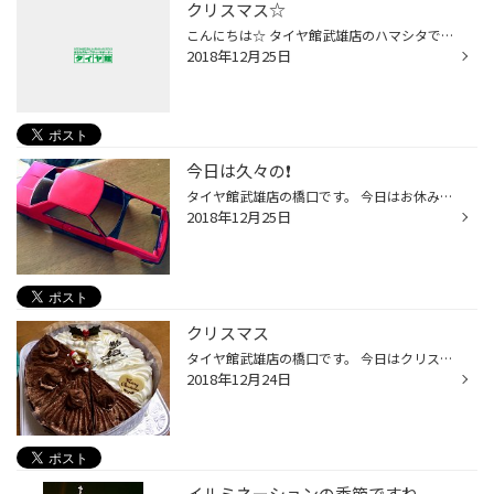
クリスマス☆
こんにちは☆ タイヤ館武雄店のハマシタです！ 今日ゎクリスマス☆彡.。 皆さ~ん！！！ サンタさん来ましたかぁー？( * ॑꒳ ॑* ) 誰か私にプレゼントくださぁーい(笑)
2018年12月25日
今日は久々の❗️
タイヤ館武雄店の橋口です。 今日はお休みなので 久々のプラモやってます‼️ R30スカイライン「鉄仮面」 研ぎ出しやってます 3000番のペーパーで ひと通り削り出した状態です なかなか良い艶消し状態ですね 下地を出さずに削る時は 何回作っても緊張しますね❗️ 今日はこれぐらいにしてやるか‼️
2018年12月25日
クリスマス
タイヤ館武雄店の橋口です。 今日はクリスマスイブですね❗️ 我が家では、毎年ケーキ どれにするか悩んでます・・・ 私はなんでも良いんですが 娘 三人はそれぞれ好みが違うようです 今回は二個で済んだ様でした 毎年いつも通りのクリスマスでした〜
2018年12月24日
イルミネーションの季節ですね。