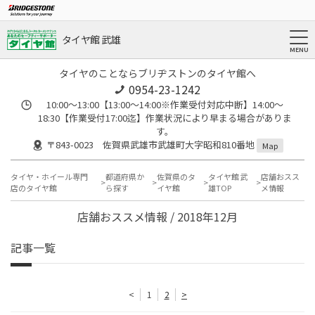
タイヤ館 武雄
タイヤのことならブリヂストンのタイヤ館へ
0954-23-1242
10:00～13:00【13:00～14:00※作業受付対応中断】14:00～
18:30【作業受付17:00迄】作業状況により早まる場合がありま
す。
〒843-0023 佐賀県武雄市武雄町大字昭和810番地
Map
タイヤ・ホイール専門
都道府県か
佐賀県のタ
タイヤ館 武
店舗おスス
店のタイヤ館
ら探す
イヤ館
雄TOP
メ情報
店舗おススメ情報 / 2018年12月
記事一覧
<
1
2
>