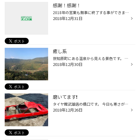
感謝！感謝！
2018年の営業も無事に終了する事ができました！ ありがとうございました。 色々なお客様との新しい出会いや、常連の皆様に度々ご利用頂けました事、心より感謝です！ 皆様の満足に行き届かぬ箇所もあったかと思いますが、スタッフ一同これからも、皆様のカーライフのお役に立てるよう頑張りますので...
2018年12月31日
癒し系
世知原町にある温泉から見える景色です。 たまに行くと癒されます。 寒い日々が続くとついつい恋しくなるものです。 温泉。
2018年12月30日
磨いてます❗️
タイヤ館武雄店の橋口です。 今日も寒さが続いてますね〜 そんな時は、家でプラモ製作 ボディを本格的に磨いてます 艶もほどよくでて 良い感じになったんですが サイドモールのブラック塗装 剥いでしまいました・・・ タッチアップして 補修するしかないですね デカールも貼ってるんで やり直しでき...
2018年12月26日