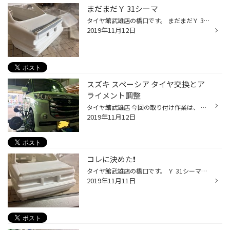
まだまだＹ 31シーマ
タイヤ館武雄店の橋口です。 まだまだＹ 31シーマやってます リアスポイラーのパテ埋め完了 ちょっと盛り過ぎたかと サンディングが苦労しますが・・・ ホイールは悩みに悩んで 「ザウバーディッシュ」懐かしい〜 しかも１７インチ❗️ 当時は17インチでも、デカイって 感じでしたね〜
2019年11月12日
スズキ スペーシア タイヤ交換とア
ライメント調整
タイヤ館武雄店 今回の取り付け作業は、 スズキ スペーシアのタイヤ交換と アライメント調整です。 もうタイヤ交換とアライメント調整 お馴染みですね❗️ タイヤはブリヂストンの 軽自動車専用設計のレグノ GRレジェーラ アライメント調整で タイヤの性能を充分に発揮できますね
2019年11月12日
コレに決めた❗️
タイヤ館武雄店の橋口です。 Ｙ 31シーマのリアスポイラー コレに決めました❗️ シンプルな羽ですね とりあえずくっ付けただけです これから段差を削って パテ埋めした感じをだします‼️ 当時こういうのが流行ってたかと。
2019年11月11日