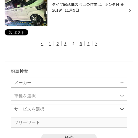
タイヤ館武雄店 今回の作業は、ホンダＮ-BOX アライメント調整です。 先日、タイヤとホイールを交換されて 車高もダウンされましたので アライメント調整 必須ですね 車高が変化すると タイヤホイールの取り付け角度も 変化してしまいます。 アライメントの事なら タイヤ館武雄店へいつでも ご相談...
2019年11月9日
<
1
2
3
4
5
6
>
記事検索