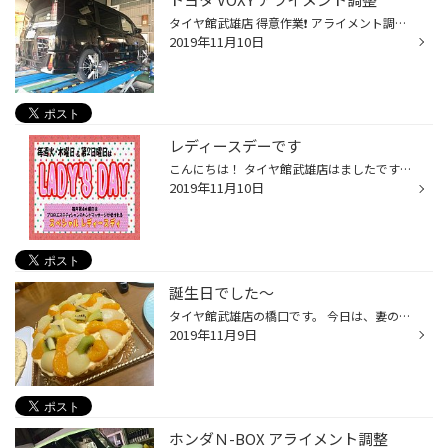
タイヤ館武雄店 得意作業❗️ アライメント調整‼️ 今回はトヨタのVOXY アライメント調整だけでも 大歓迎です❗️ これが、測定した画像です。 フロントのトーがアウトに なってますね 人間で言うと、ガニ股状態ですね そして調整した後の数値です 赤から緑になって左右の数値が 同じになりましたね ア...
2019年11月10日
レディースデーです
こんにちは！ タイヤ館武雄店はましたです＾＾ 本日１１月１０日、第二日曜は レディースデー(*^^)v
2019年11月10日
誕生日でした〜
タイヤ館武雄店の橋口です。 今日は、妻の誕生日でした いつものように、ケーキ買って 帰ろうと計画してましたが なんと朝から妻が作ったまして しかも2つも‼️ フルーツタルトとチーズケーキ オマケに三女も カップケーキ❗️ もう食べれません・・・
2019年11月9日
ホンダＮ-BOX アライメント調整