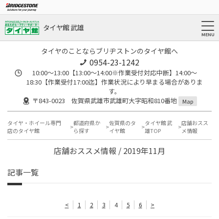
タイヤ館 武雄
タイヤのことならブリヂストンのタイヤ館へ
0954-23-1242
10:00～13:00【13:00～14:00※作業受付対応中断】14:00～
18:30【作業受付17:00迄】作業状況により早まる場合がありま
す。
〒843-0023 佐賀県武雄市武雄町大字昭和810番地
Map
タイヤ・ホイール専門
都道府県か
佐賀県のタ
タイヤ館 武
店舗おスス
店のタイヤ館
ら探す
イヤ館
雄TOP
メ情報
店舗おススメ情報 / 2019年11月
記事一覧
<
1
2
3
4
5
6
>