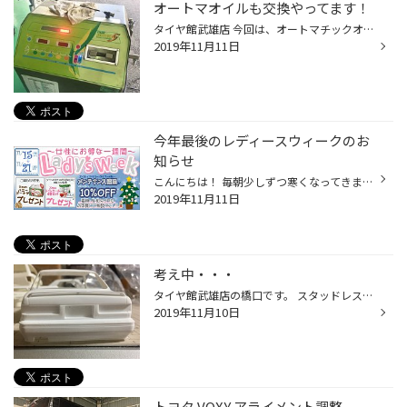
オートマオイルも交換やってます！
タイヤ館武雄店 今回は、オートマチックオイルです。 専用の機械で、汚れ具合や 交換できるか判断できます。 診断具合はレッドなんで 交換が必要です。 今回は、日産のXトレイルです グリーンまで８Ｌ使って 綺麗な状態になりました。 過走行の場合は 交換できない時があります。 診断だけでもお気...
2019年11月11日
今年最後のレディースウィークのお
知らせ
こんにちは！ 毎朝少しずつ寒くなってきましたね(+_+) 今年もあと1か月ちょっと．．．早いですね なんだか寂しくなってきました(´;ω;｀) さて、2019年を飾るのは、レディースウィーク♪ 今年最後の”最後””の『レディースウィーク』が １１月１５日から１１月２１日まで開催いたします。 今回の粗品は...
2019年11月11日
考え中・・・
タイヤ館武雄店の橋口です。 スタッドレスタイヤの履き替え ボチボチ増えてきてます。 早めの準備は良い事です。 さてさて、Ｙ 31シーマ 今日はリアスポイラーなんですが こんなヤツや こんなヤツ どれにするか考え中です スポイラー一つで 車の感じってガラリと変わりますからね どうしよう・・・ ...
2019年11月10日
トヨタ VOXY アライメント調整