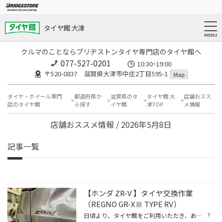
タイヤ館 大津
クルマのことならブリヂストンタイヤ専門店のタイヤ館へ
077-527-0201
10:30~19:00
〒520-0837 滋賀県大津市中庄2丁目595-1
Map
タイヤ・ホイール専門
都道府県か
滋賀県のタ
タイヤ館 大
店舗おスス
店のタイヤ館
ら探す
イヤ館
津TOP
メ情報
店舗おススメ情報 / 2026年5月8日
記事一覧
【ホンダ ZR-V 】タイヤ交換作業
（REGNO GR-XⅢ TYPE RV）
日頃より、タイヤ館をご利用いただき、ありがとうございます。 さて、当店と同じチェーン店の近隣タイヤ館店舗で作業いたしましたタイヤ交換をご紹介します。 （WEB掲載をご快諾いただきましたお客様！大変感謝しております。 いつもご愛顧いただき誠にありがとうございます！！） おクルマ：ホンダ...