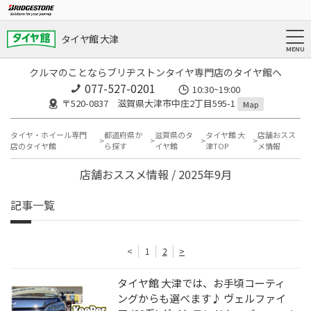
タイヤ館 大津
クルマのことならブリヂストンタイヤ専門店のタイヤ館へ
077-527-0201
10:30~19:00
〒520-0837 滋賀県大津市中庄2丁目595-1
Map
タイヤ・ホイール専門
都道府県か
滋賀県のタ
タイヤ館 大
店舗おスス
店のタイヤ館
ら探す
イヤ館
津TOP
メ情報
店舗おススメ情報 / 2025年9月
記事一覧
<
1
2
>
タイヤ館 大津では、お手頃コーティ
ングからも選べます♪ ヴェルファイ