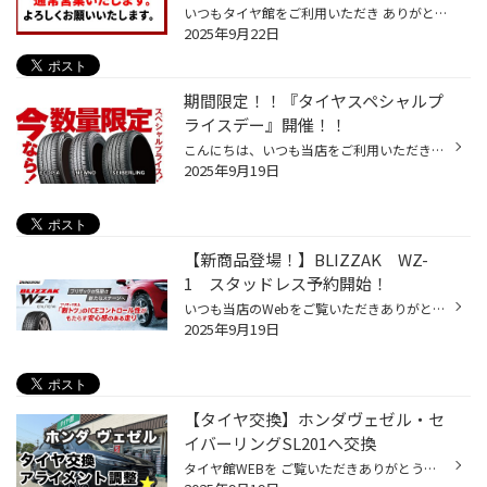
いつもタイヤ館をご利用いただき ありがとうございます。 祝日 ９月２３日（火・秋分の日）営業のお知らせです。 タイヤ館は火曜日定休日となりますが 9/23火曜日が祝日・秋分の日となりますので通常通り営業ですが 振替定休日が9/24水曜日となりますのでご注意下さい！ タイヤ館ではセール開催中で...
2025年9月22日
期間限定！！『タイヤスペシャルプ
ライスデー』開催！！
こんにちは、いつも当店をご利用いただきましてありがとうございます。 本日より、コクピット・タイヤ館におきまして、 期間限定！ サイズ限定！！ 数量限定！！！ お得にお買い求めいただける、「タイヤスペシャルプライスデー」がスタートします！ お得なタイヤのご紹介！！ ワゴンR、N-BOX、タン...
2025年9月19日
【新商品登場！】BLIZZAK WZ-
1 スタッドレス予約開始！
いつも当店のWebをご覧いただきありがとうございます(*^^*) 本日は、ブリヂストンの新商品 BLIZZAK WZ-1 =ブリザック ダブルゼットワン= のご紹介です！ 2021年のVRX3登場から約4年 待望の新商品が登場！ ブリヂストンの人気サマータイヤ REGNOシリーズにも搭載されている ENLITEN技術で作られた ブ...
2025年9月19日
【タイヤ交換】ホンダヴェゼル・セ
イバーリングSL201へ交換
タイヤ館WEBを ご覧いただきありがとうございます ♬ 今回は近畿エリア管内直営店舗タイヤ館の作業事例をご紹介させて頂きます。 WEB掲載へのご快諾を頂きましたお客様、本当にありがとうございます！ 本日はホンダヴェゼルのタイヤ交換を ご紹介いたします ！ ★ ☆ ★ タイヤサイズは 215/55R17 です...