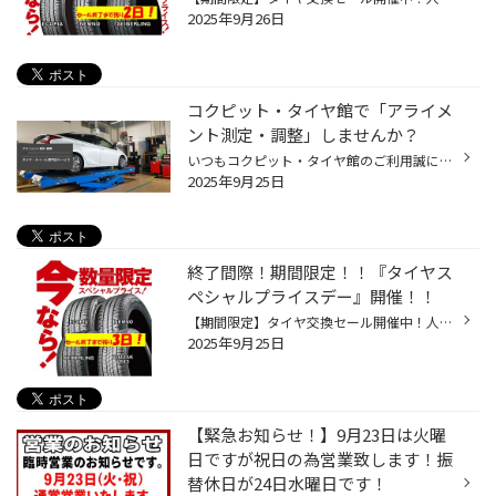
2025年9月26日
コクピット・タイヤ館で「アライメ
ント測定・調整」しませんか？
いつもコクピット・タイヤ館のご利用誠にありがとうございます。 皆さん、おクルマを運転していて、フラフラしてまっすぐ走らない、ハンドルがぶれる、 まっすぐ走っている時でもハンドルが左右どちらかに傾いている、 カーブで曲がりにくいなどの ご経験はございませんか？ その症状、おクルマの「...
2025年9月25日
終了間際！期間限定！！『タイヤス
ペシャルプライスデー』開催！！
【期間限定】タイヤ交換セール開催中！人気ブランドタイヤがお買い得価格で手に入るチャンス！ 2025年9月19日（土）～9月28日（日）までの期間限定！ 在庫がなくなり次第終了となりますので、お早めにご来店ください！ 対象ブランド ブリヂストン エコピア（ECOPIA） NEWNO（ニューノ） セイバーリ...
2025年9月25日
【緊急お知らせ！】9月23日は火曜
日ですが祝日の為営業致します！振
替休日が24日水曜日です！