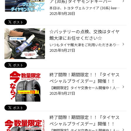
ア (30系) ダイヤモンドキーパー
本日は、トヨタ ヴェルファイア (30系) keeperコーティング ダイヤモンドキーパーを施工させていただきました。 以前からkeeperコーティングを気にされておられ 今回施工させていただきました。 ボディコーティングをすると、★車がきれいになる★汚れがつきにくくなる★洗車がラクになる車の汚れが気...
2025年9月28日
☆バッテリーの点検、交換はタイヤ
館大津にお任せください☆
いつもタイヤ館大津をご利用いただきありがとうございます！ 皆様は、最近いつバッテリーを交換されましたか？ アイドリングストップ機能が使用できない！ エンジンがかかりにくい！ などの症状は出ていませんか？？ 上記の症状が出ているお客様！ 原因の一つとしてバッテリーが 弱っていることが考...
2025年9月27日
終了間際！期間限定！！『タイヤス
ペシャルプライスデー』開催！！
【期間限定】タイヤ交換セール開催中！人気ブランドタイヤがお買い得価格で手に入るチャンス！ 2025年9月19日（土）～9月28日（日）までの期間限定！ 在庫がなくなり次第終了となりますので、お早めにご来店ください！ 対象ブランド ブリヂストン エコピア（ECOPIA） NEWNO（ニューノ） セイバーリ...
2025年9月27日
終了間際！期間限定！！『タイヤス
ペシャルプライスデー』開催！！
【期間限定】タイヤ交換セール開催中！人気ブランドタイヤがお買い得価格で手に入るチャンス！ 2025年9月19日（土）～9月28日（日）までの期間限定！ 在庫がなくなり次第終了となりますので、お早めにご来店ください！ 対象ブランド ブリヂストン エコピア（ECOPIA） NEWNO（ニューノ） セイバーリ...