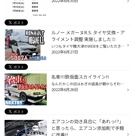
2022年6月30日
ルノー メガーヌR.S. タイヤ交換・ア
ライメント調整 実施しました☆
いつもタイヤ館大津のWEBをご覧いただき ありがとうございます^^ 先日 お客様の ルノー メガーヌ4 R.S. タイヤ交換作業とアライメント調整を 実施しました☆ 今回はリアタイヤのパンクの点検で ご来店いただき… 内側を点検してみると、 大きな損傷は無さそうだったのですが、 サイド部分にしわが寄っ...
2022年6月27日
名車!!!鉄仮面スカイライン!!
なんだかこの日はおぎの店長が朝からそわそわ… その理由はおぎの店長大好きネオクラシック!!! ニッサン スカイライン（DR30） のタイヤ交換をさせて頂きました～!!! なにがすごいって、このお車を若いころに購入されて もう30年以上大事に所有されているそうです!! 独特の渋さがいいですよね～♪ 交...
2022年6月26日
エアコンの効き具合に「あれっ!?」
と思ったら、エアコン添加剤で手軽
に改善!!