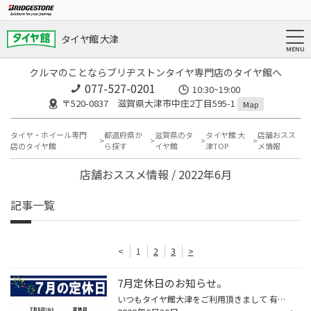
タイヤ館 大津
クルマのことならブリヂストンタイヤ専門店のタイヤ館へ
077-527-0201
10:30~19:00
〒520-0837 滋賀県大津市中庄2丁目595-1
Map
タイヤ・ホイール専門
都道府県か
滋賀県のタ
タイヤ館 大
店舗おスス
店のタイヤ館
ら探す
イヤ館
津TOP
メ情報
店舗おススメ情報 / 2022年6月
記事一覧
<
1
2
3
>
7月定休日のお知らせ。
いつもタイヤ館大津をご利用頂きまして 有難う御座いますヾ(*´∀`*)ﾉ 2022年7月の定休日をお知らせ致します☆ 毎週火曜日を定休日とさせて頂きます。 ご迷惑をお掛けしますが宜しくお願い致します タイヤ館大津は大津市中庄の餃子の王将さんの近くにあります。 餃子の王将さんの近くを通られた際には...