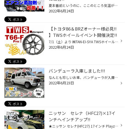
夏本番前というのに、ここのところ気温がグングンと上昇し、まるで梅雨明けでもしたかのような猛暑日になる日もありますね。 日本の夏は確実に暑く、そして長くなっています。お出かけの際はもちろんですが、室内にいらっしゃるときにもこまめな水分補給をお忘れなく。 さて、そんな季節におクルマ...
2022年6月24日
【トヨタ86＆BRZオーナー様必見!!
】TWSホイールイベント開催決定!!
7/1（土）より ㈱TAN-EI-SYA TWSホイールイベントの開催が決定致しました♪ 今回のホイールイベントではなんと!!! ちょーレアなホイールがやってきます☆” ★TWS Motorsport T66-F ProⅡ★ カラー：レーシングガンメタ サイズはなんと１種類のみ!!17インチで トヨタ GR86＆スバル BRZ（ZD8）専用設計とな...
2022年6月24日
バンデューラ入庫しました!!!
なんとも珍しいお車、バンデューラが入庫致しました!! ザ・アメ車!!!!!の大迫力でとってもかっこいいですよね♪ 今回は、アルミホイールのご注文を頂き 装着させて頂きました!! 取付させて頂いたホイールは 15インチ アメリカンレーシング トルクサースト クローム ホイールまでもがアメリカン!! 足...
2022年6月23日
ニッサン セレナ（HFC27)×17イ
ンチへインチアップ!!
★ニッサン セレナ(HFC27) 17インチ Playz PX-RVⅡ × ブリヂストン REIGNER BW25s ニッサン セレナ（HFC27）のお車に 17インチへインチアップの作業させて頂きました☆” スマートなドレスアップで 足元の存在感も増しましたね♪ フロントグリルのメッキとも統一感のある 仕上がりとなりました!! お選び...