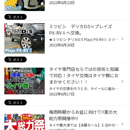
2022年6月22日
ミツビシ デリカD:5×プレイズ
PX-RVⅡへ交換。
★ミツビシ デリカD:5 Playz PX-RVⅡ ミツビシ デリカD:5のお車に タイヤ4本交換を作業させて頂きました。 交換させて頂いたタイヤはこちら!! ブリヂストン プレイズ PX-RVⅡ です★” 雨の日が安心なのはもちろん しっかり曲がる。しっかり止まる。 これがブリヂストン プレイズの最大の特徴です。 さら...
2022年6月20日
タイヤ専門店ならではの技術と知識
で対応！タイヤ交換はタイヤ館にお
まかせください！！
タイヤの交換を行うとき、ホイールに組み付けてあるタイヤをそのまま交換するのであれば、お店に頼まず自分で交換する方も多いと思いますが、タイヤを新しく購入して今履いているホイールに組み替えるとなると、なかなかご自身ではできませんよね。 そんな時は、タイヤを購入したお店でタイヤとホイ...
2022年6月17日
梅雨時期からお盆に向けて!!夏の大
総力祭開催中!!
タイヤ館大津では【決算セール】と合わせて 6/17（金）より8/7（日）までのロングランセール 【夏の大総力祭】を開催しております♪ これから始まる梅雨時期はもちろん 夏のお出かけや、お盆にむけての愛車のメンテナンスを応援します☆” ①【全員あたる!!】ルーレットをまわしてタイヤクーポンをGET!!...