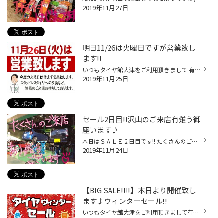
2019年11月27日
明日11/26は火曜日ですが営業致し
ます!!
いつもタイヤ館大津をご利用頂きまして 有難う御座いますヾ(*´∀`*)ﾉ 毎週火曜日を定休日とさせて頂いておりましたが 明日11/26（火）は営業させて頂きます★” 冬タイヤへの履き替えはもちろん、オイル交換や エアーチェックなどお気軽にご利用くださいませっ！ 営業時間は10：00～19：00まで！ さら...
2019年11月25日
セール2日目!!沢山のご来店有難う御
座います♪
本日はＳＡＬＥ２日目です!! たくさんのご来店本当に有難う御座います☆” 待ち時間等でご迷惑をおかけして大変申し訳ございません…。 SALE期間中もタイヤ館大津では元気いっぱいに 営業しておりますよ＼(^o^)／ タイヤの事やお車の事で少しでも心配事が御座いましたらぜひ タイヤ館大津へお任せくだ...
2019年11月24日
【BIG SALE!!!!】本日より開催致し
ます♪ウィンターセール!!
いつもタイヤ館大津をご利用頂きまして有難う御座います(∩˃o˂∩)♡ いよいよ本日11/23（土）よりSALE!!ウィンターセールを開催いたします！ とってもお得なＳＡＬＥとなっております!! ①タイヤ＆メンテナンス商品がとってもお得!! ノーマルタイヤはもちろん、これからの時期にとっても大切な スタッド...