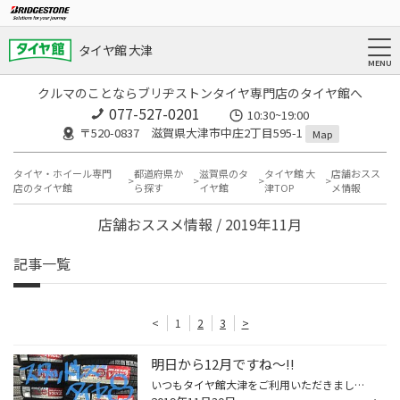
タイヤ館 大津
クルマのことならブリヂストンタイヤ専門店のタイヤ館へ
077-527-0201
10:30~19:00
〒520-0837 滋賀県大津市中庄2丁目595-1
Map
タイヤ・ホイール専門
都道府県か
滋賀県のタ
タイヤ館 大
店舗おスス
店のタイヤ館
ら探す
イヤ館
津TOP
メ情報
店舗おススメ情報 / 2019年11月
記事一覧
<
1
2
3
>
明日から12月ですね～!!
いつもタイヤ館大津をご利用いただきまして有難う御座います☆” 今月もたくさんのお客様にご来店頂き スタッフ一同心より感謝申し上げます♪ 今日で11月が終わりますね…あっという間な1か月でした。 さて明日から12月という事で 最近、朝夕の冷え込みが本当に厳しくなりましたね… とっても冬を感じま...