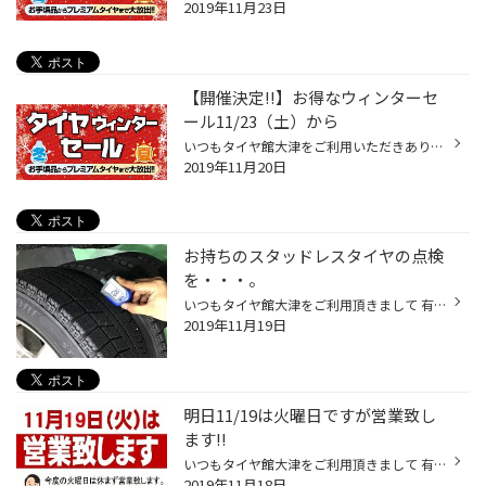
2019年11月23日
【開催決定!!】お得なウィンターセ
ール11/23（土）から
いつもタイヤ館大津をご利用いただきありがとうございます☆” ウィンターセール開催のお知らせをいたします♪ 11/23（土）より【タイヤウィンターセール】を開催致します♪! いよいよ冬も目前！ 外もすっかり寒くなりましたよね!! みなさま冬支度はお済みですか？ まだの方はお早めに!!! スタッドレス...
2019年11月20日
お持ちのスタッドレスタイヤの点検
を・・・。
いつもタイヤ館大津をご利用頂きまして 有難う御座います(∩˃o˂∩)♡ 最近より一層冷え込みが厳しくなって来ましたね(´；Д；`) 外気温が3℃を下回る、いわゆる【寒い日】は 路面凍結の可能性が高くなってしまいます。 そんな【寒い日】が本格的に始まる前に お持ちのスタッドレスタイヤの点検を強くおす...
2019年11月19日
明日11/19は火曜日ですが営業致し
ます!!
いつもタイヤ館大津をご利用頂きまして 有難う御座いますヾ(*´∀`*)ﾉ 毎週火曜日を定休日とさせて頂いておりましたが 明日11/19（火）は営業させて頂きます★” 冬タイヤへの履き替えはもちろん、オイル交換や エアーチェックなどお気軽にご利用くださいませっ！ 営業時間は10：00～19：00まで！ さら...
2019年11月18日