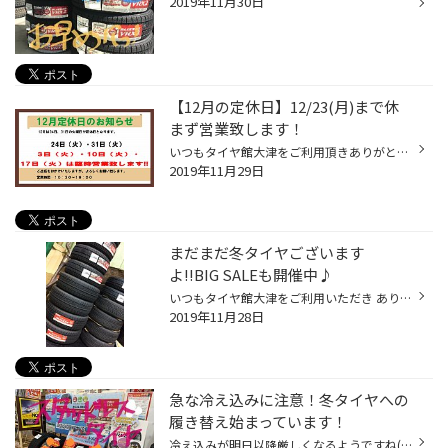
2019年11月30日
【12月の定休日】12/23(月)まで休
まず営業致します！
いつもタイヤ館大津をご利用頂きありがとうございます( ˘ ³˘)♥ 12月の定休日をお知らせ致します! 12月は23日（月）まで定休日なく営業いたします★” 12/3（火）：～19：00営業 12/10（火）：～19：00営業 12/17（火）：～19：00営業 12/24（火）：定休日 12/31 (火)：定休日 となりますヽ(´･о･)ﾉﾞ ス...
2019年11月29日
まだまだ冬タイヤございます
よ!!BIG SALEも開催中♪
いつもタイヤ館大津をご利用いただき ありがとうございますd(*´ｪ`*) まだまだスタッドレスタイヤ在庫ございますよっ☆ ※一部、欠品しているサイズも御座います。 詳しくはお問い合わせ下さい。 BILIZZAK史上最高性能の【VRX2】や お手頃タイプの【アイスパートナー2】など 各種類・各サイズご用意い...
2019年11月28日
急な冷え込みに注意！冬タイヤへの
履き替え始まっています！
冷え込みが明日以降厳しくなるようですね(´；Д；`) ※気象庁ＨＰより 体調を崩さない様に皆様お気を付けくださいね!! さて、この冷え込みに伴いタイヤ館大津では 冬タイヤへの履き替えがどんどん始まっておりますよっ★” 本日もたくさんのお客様が冬タイヤを装着されていました! ◎皆様ご存じでしたか?...