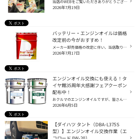
当店のWEBをご覧いただきありがとうございます！ 今回はオイルをご紹介させていただきます。 人の体でいうと血液のような役割をするエンジンオイル。 ・ エンジンを守る・ 燃費の悪化を防ぐ・ スムーズな走行をサポート 交換時期を過ぎると汚れが溜まり、本来の性能を発揮できなくなることもありま...
2026年7月19日
バッテリー・エンジンオイルは価格
改定前の今がおすすめ！
メーカー卸売価格の改定に伴い、当店取り扱いの一部のバッテリー・エンジンオイルの価格改定を 8/1より随時実施させていただきます。 現状の価格改定前の価格での対応については、各製品の値上がり前日までの作業実施が対象となっております。 夏休みでお出かけ予定の方やそろそろ交換時期を迎えて...
2026年7月17日
エンジンオイル交換にも使える！タ
イヤ館35周年大感謝フェアクーポン
配布中！
おクルマのエンジンオイルですが、皆さん定期的に交換していらっしゃいますか？ 現在、コクピット・タイヤ館では6/21(日)まで、タイヤ館35周年の大感謝キャンペーンを開催中です。 期間中にエンジンオイルなどのメンテナンス商品が10％OFFになるクーポンやウォッシャー液の 無料補充チケットなど、...
2026年6月5日
【ダイハツ タント（DBA-L375S
型）】エンジンオイル交換作業（エ
コロード 0W-20）