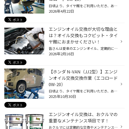
日頃より、タイヤ館をご利用いただき、ありがとうございます。 さて、当店と同じチェーン店の近隣タイヤ館店舗で作業いたしましたエンジンオイル交換を ご紹介します。 （WEB掲載をご快諾いただきましたお客様！大変感謝しております。 いつもご愛顧いただき誠にありがとうございます！！） おクル...
2026年4月22日
エンジンオイル交換が大切な理由と
は？オイル交換もコクピット・タイ
ヤ館におまかせください！
皆さんは愛車のエンジンオイル、定期的に交換していますか? 大切な愛車のコンディションを保つだけではなく、楽しく安全にドライブするためには 定期的なエンジンオイル交換はとても大切です。 【エンジンオイル交換しないとどうなるの？】 エンジンオイルは、エンジン内部の部品がスムーズに動くよ...
2026年2月16日
【ホンダ N-VAN（JJ2型）】エンジ
ンオイル交換交換作業（エコロード
0W-20）
日頃より、タイヤ館をご利用いただき、ありがとうございます。 さて、当店と同じチェーン店の近隣タイヤ館店舗で作業いたしましたエンジンオイル交換作業を ご紹介します。 （WEB掲載をご快諾いただきましたお客様！大変感謝しております。 いつもご愛顧いただき誠にありがとうございます！！） お...
2025年10月30日
エンジンオイル交換は、おクルマの
重要なメンテナンス項目です！
おクルマには定期的な交換やメンテナンスが必要なものが多くあります。 その中でも今回は「エンジンオイル交換」についてご紹介します。 「エンジンオイルの役割ってなに？」 エンジンオイルは、エンジン内部をスムーズに動かすための潤滑や保護の役割、 エンジン内で燃焼してでた焦げや汚れを洗浄...