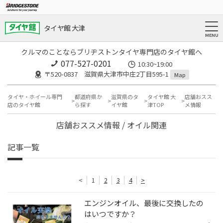
タイヤ館 大津
クルマのことならブリヂストンタイヤ専門店のタイヤ館へ
077-527-0201
10:30~19:00
〒520-0837 滋賀県大津市中庄2丁目595-1
Map
タイヤ・ホイール専門
都道府県か
滋賀県のタ
タイヤ館 大
店舗おスス
店のタイヤ館
ら探す
イヤ館
津TOP
メ情報
店舗おススメ情報 / オイル関連
記事一覧
<
1
2
3
4
>
エンジンオイル、最後に交換したの
はいつですか？