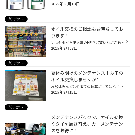
2025年10月10日
オイル交換のご相談もお待ちしてお
ります！
いつもタイヤ館大津のHPをご覧いただきありがとうございます！ 今日は商品・サービスのご紹介！ その中でもお車のメンテナンスには欠かせない 『オイル交換』についてご紹介！ ご存じの方も多いかと思いますが、 各お車にはそのお車に適したオイルの粘度というものがあります！！ 0w-20や5w-30、10w...
2025年8月27日
夏休み明けのメンテナンス！お車の
オイル交換しませんか？
お盆休みなどは近隣での運転だけではなく、長距離のドライブも多かったのではないでしょうか？ 長期のお出かけでお車を使用した後は、「エンジンオイル」の交換時期かもしれません。 お車のリフレッシュも兼ねて、コクピット・タイヤ館でエンジンオイル交換しませんか？ 【エンジンオイル交換しない...
2025年8月15日
メンテナンスパックで、オイル交換
やタイヤ履き替え、カーメンテナン
スをお得に！