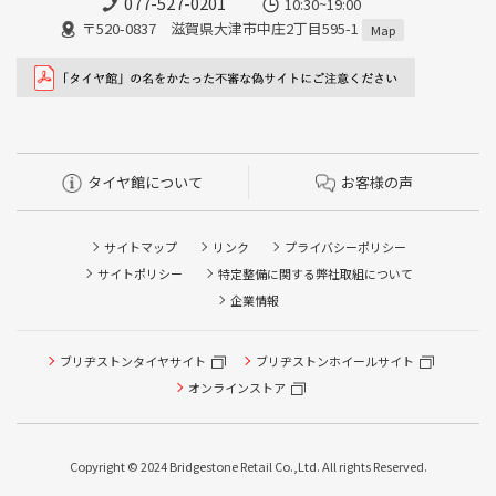
077-527-0201
10:30~19:00
〒520-0837 滋賀県大津市中庄2丁目595-1
Map
タイヤ館について
お客様の声
サイトマップ
リンク
プライバシーポリシー
サイトポリシー
特定整備に関する弊社取組について
企業情報
タイヤ点検・安全点検/タイヤ履き替え/オイル交換/その他
ブリヂストンタイヤサイト
ブリヂストンホイールサイト
ピット作業の予約
オンラインストア
クローク契約会員専用タイヤ履き替え※タイヤ履き替えを
希望のクローク契約会員の方はこちらを選択ください
Copyright © 2024 Bridgestone Retail Co.,Ltd. All rights Reserved.
本日のタイヤ履き替え順番待ち予約 ※クローク契約会員の
方はご利用いただけません