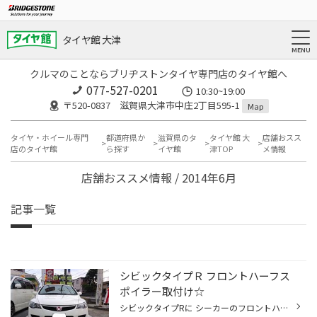
タイヤ館 大津
クルマのことならブリヂストンタイヤ専門店のタイヤ館へ
077-527-0201
10:30~19:00
〒520-0837 滋賀県大津市中庄2丁目595-1
Map
タイヤ・ホイール専門
都道府県か
滋賀県のタ
タイヤ館 大
店舗おスス
店のタイヤ館
ら探す
イヤ館
津TOP
メ情報
店舗おススメ情報 / 2014年6月
記事一覧
シビックタイプＲ フロントハーフス
ポイラー取付け☆
シビックタイプRに シーカーのフロントハーフスポイラーを取付けました☆ 色合わせ、フィッティングもばっちり( ´ ▽ ` )ﾉ オーナー様にご満足いただけてよかったです☆ また次のドレスアップのご相談、お待ちしております☆