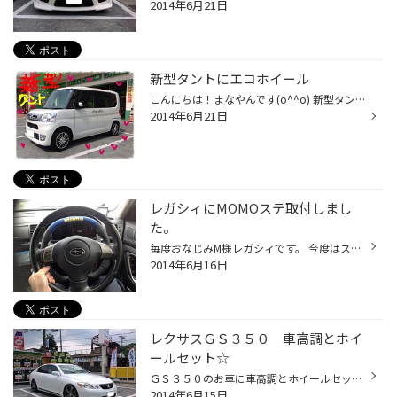
2014年6月21日
新型タントにエコホイール
こんにちは！まなやんです(o^^o) 新型タントにECOホイールCRS12を 夏タイヤにご装着！！ 納車後にすぐ来られました！ エコホイールなのでもちろん軽～い！ 今のエコカーにピッタリですね！！ また100km点検でお待ちしております〜(^^) その他にも、インチアップ！ お車のドレスアップのお話など た...
2014年6月21日
レガシィにMOMOステ取付しまし
た。
毎度おなじみM様レガシィです。 今度はステアリングホイール交換しました（＾ω＾） この車は内装を青系で統一しているので MOMOのTREKというモデルのブルーをチョイス♪ メッチャレーシーでしょ？？ これで運転がさらに楽しくなりますよね*\(^o^)/* M君いつもありがとうございま〜す( ´ ▽ ` )ﾉ
2014年6月16日
レクサスＧＳ３５０ 車高調とホイ
ールセット☆
ＧＳ３５０のお車に車高調とホイールセットをお取り付けしました☆ ホイールは19インチのＷＡＬＤのマホラをチョイス( ´ ▽ ` )ﾉ 車高調はＲＳＲのラグジュアリーベストアイをお取り付け☆ もちろん、足廻り交換、インチアップもしてるので アライメント調整もバッチリしてます(^_^)v オーナー様にもご...
2014年6月15日