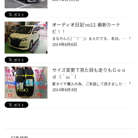
オーディオ日記 no12. 最新カーナ
ビ！！
まなやんと( ´ ▽ ` )ﾉ. まえだです。 本日、新型ノアに、新型カロッツェリア サイバーナビ AVICーZH0077W取り付けです。 さらに納車前ですので慎重に…… やっぱり、ミニバンにはフリップダウンモニターとバックカメラ！ 安全、快適なドライブに 必要なアイテムです。 先日パイオニアさんのデモカ...
2014年6月6日
サイズ変更で見た目も走りもＧｏｏ
ｄ（＾ω＾）
夏タイヤ購入の為、ご来店して頂きました、 タントエグゼのお客様(^-^) タイヤサイズが１４５／８０R１３でした。 そこでインチアップをご提案（＾ω＾） １５５／６５Ｒ１４に変更しました！ インチサイズが小さいとカーブを曲がるとき等に腰砕け感がして 気持ちよく回れません。 タイヤの両端に負...
2014年6月4日