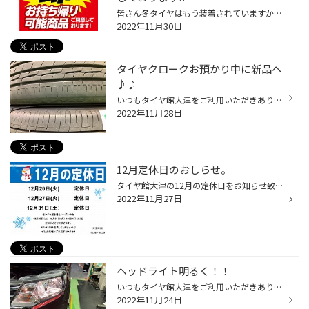
皆さん冬タイヤはもう装着されていますか？ 今年の冬は例年より寒くなると 予想されていますので予約・装着が増えています！ 即日装着される方もおられますので 早めに準備しておいて損はないでしょう(。-`ω-) 中にはご自身で取付をされている方も おられるかと思います('ω') しかしスタッドレスタ...
2022年11月30日
タイヤクロークお預かり中に新品へ
♪♪
いつもタイヤ館大津をご利用いただきありがとうございます！ 今日はタイヤクロークのお客様スタッドレスへの履き替え♪ お客様から夏タイヤどうかな〜と？？夏タイヤの状態は…約5ミリ ご相談の結果…少し早いですが安全最優先で春までお預かりの間に新品に！！ もちろん今までもお使い頂いているTPMS(...
2022年11月28日
12月定休日のおしらせ。
タイヤ館大津の12月の定休日をお知らせ致します。 12/6 12/7 は火曜日ですが通常営業いたします!! 2022年１１月26日(土)～１２月４日(日)の9日間は 営業時間を延長して皆様のご来店お待ちしております！ 平日 10：00～19：30まで 土日 10：00～20：30まで また混雑時期なので予約枠はすでに埋まっ...
2022年11月27日
ヘッドライト明るく！！
いつもタイヤ館大津をご利用いただきありがとうございます！ ヘッドライト暗く感じませんか？？ハロゲンだから… ハロゲンヘッドライトも車種によってはLED化できます！！ スフィアライトLEDヘッドライトRIZING III ♪♪ ソリオバンディットへの取り付け事例です！！
2022年11月24日