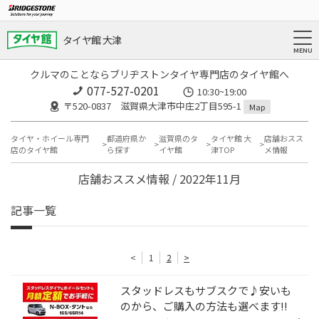
タイヤ館 大津
クルマのことならブリヂストンタイヤ専門店のタイヤ館へ
077-527-0201
10:30~19:00
〒520-0837 滋賀県大津市中庄2丁目595-1
Map
タイヤ・ホイール専門
都道府県か
滋賀県のタ
タイヤ館 大
店舗おスス
店のタイヤ館
ら探す
イヤ館
津TOP
メ情報
店舗おススメ情報 / 2022年11月
記事一覧
<
1
2
>
スタッドレスもサブスクで♪安いも
のから、ご購入の方法も選べます!!