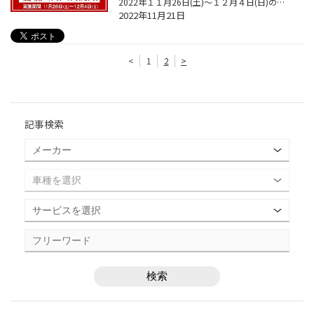
2022年１１月26日(土)～１２月４日(日)の9日間は 営業時間を延長して皆様のご来店お待ちしております！ 平日 10：00～19：30まで 土日 10：00～20：30まで また混雑時期なので予約枠はすでに埋まっている時間が 多いのですが・・・ 当店は予約枠以外に当日の作業枠がございます。 お電話や店頭で新...
2022年11月21日
<
1
2
>
記事検索