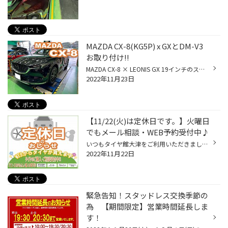
MAZDA CX-8(KG5P) x GXとDM-V3
お取り付け!!
MAZDA CX-8 × LEONIS GX 19インチのスタッドレスタイヤホイールセットをお取り付け致しました♪ 純正のエアロメッキに合わせて 大人っぽく落ち着いた雰囲気に仕上がるように こちらのホイールをチョイスして頂きました!! 新型のCX-8のグリルにもピッタリですよね☆” スタッドレスタイヤは氷に効く・氷...
2022年11月23日
【11/22(火)は定休日です。】火曜日
でもメール相談・WEB予約受付中♪
いつもタイヤ館大津をご利用いただきましてありがとうございます。 明日１１月２２日(火)は定休日とさせて頂きます。 ご利用のお客様にはご迷惑をお掛け致しますが宜しくお願い致します。 ★メール相談やWEBでのご予約は、定休日でも受け付けております！ メール問い合わせはこちらから >>> クリック...
2022年11月22日
緊急告知！スタッドレス交換季節の
為 【期間限定】営業時間延長しま
す！