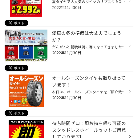
夏タイヤで大人気のタイヤのサブスク MOBOXが冬タイヤもご購入できます!! さらに今年からスタッドレスとホイールが セットになったプランも増えて 手が出しにくかった冬タイヤも お求めやすくなりました(*^▽^*) 1部ラインナップをご紹介！ ※例となりますのでタイヤサイズや ホイールサイズなど、実...
2022年11月30日
愛車の冬の準備は大丈夫でしょう
か？
だんだんと朝晩は特に寒くなってきましたね。 皆さまは…愛車の冬の準備はお済みでしょうか？ 一気に寒くなり店舗も混雑してきますので… 愛車の冬支度は時間に余裕を持って早めにしましょうね。 タイヤ館大津おすすめのスタッドレスタイヤの紹介になります♪ タイヤ館大津では…冬タイヤ交換や履き替え...
2022年11月30日
オールシーズンタイヤも取り扱って
います！
本日は、オールシーズンタイヤをご紹介致します！ 『スタッドレスタイヤまでは必要ないけど、 ちょっと雪が降った時は心配…』 というお声にお応えして、 当店では、タイヤ館コクピット限定販売商品の 『MALTI WEATHER(マルチウェザー)』を、 取り扱っております！ こちらの商品は… ◎突然の降雪にも...
2022年11月30日
待ち時間ゼロ！即お持ち帰り可能の
スタッドレスホイールセットご用意
しております!!