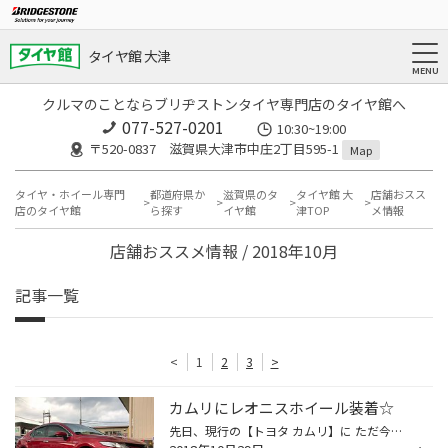
タイヤ館 大津
クルマのことならブリヂストンタイヤ専門店のタイヤ館へ
077-527-0201
10:30~19:00
〒520-0837 滋賀県大津市中庄2丁目595-1
Map
タイヤ・ホイール専門
都道府県か
滋賀県のタ
タイヤ館 大
店舗おスス
店のタイヤ館
ら探す
イヤ館
津TOP
メ情報
店舗おススメ情報 / 2018年10月
記事一覧
<
1
2
3
>
カムリにレオニスホイール装着☆
先日、現行の【トヨタ カムリ】に ただ今タイヤ館大津でキャンペーンを実施しております 【WEDS レオニス】の“MX”を装着させて頂きました(∩˃o˂∩)♡ こちらのカムリはこだわりの一台で シルバーのエアロに合わせてピッタリなホイールを…という事で レオニスMXをお選びいただきました♪” 立体感があり力...