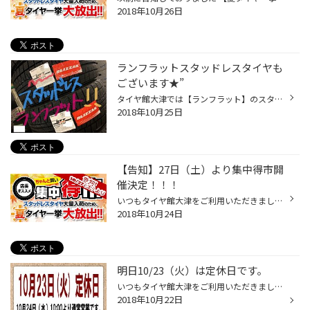
2018年10月26日
ランフラットスタッドレスタイヤも
ございます★”
タイヤ館大津では【ランフラット】のスタッドレスタイヤも ご準備しております٩꒰｡•◡•｡꒱۶ ランフラットタイヤとはタイヤの空気圧がゼロになっても 時速80kmで距離80kmの走行が可能で いざという時でも近くの修理工場まで等 走行に耐えられる様に設計されております( ﾟ ω ﾟ ) ! ! 基本的に装着され...
2018年10月25日
【告知】27日（土）より集中得市開
催決定！！！
いつもタイヤ館大津をご利用いただきまして 有難う御座います(∩˃o˂∩)♡ みなさまにHappyなお知らせです★” 10/27（土）より 【夏タイヤ一挙大放出!!ちゃんと買い 集中得市】 ＆ 【スタッドレスタイヤ 早期大商談会】の 開催が決定いたしました～٩꒰⍢ ꒱۶⁼³₌₃ これからの時期に必須なスタッドレスタイ...
2018年10月24日
明日10/23（火）は定休日です。
いつもタイヤ館大津をご利用いただきまして ありがとうございます(´•ㅅ•`)!! 明日10/23（火）は定休日とさせて頂きます。 ご利用のお客様にはご迷惑をお掛け致しますが 宜しくお願い致します。 また10/24（水）より元気に営業いたします♪” スタッドレスタイヤのご相談や、オイル交換、エアーチェッ...
2018年10月22日