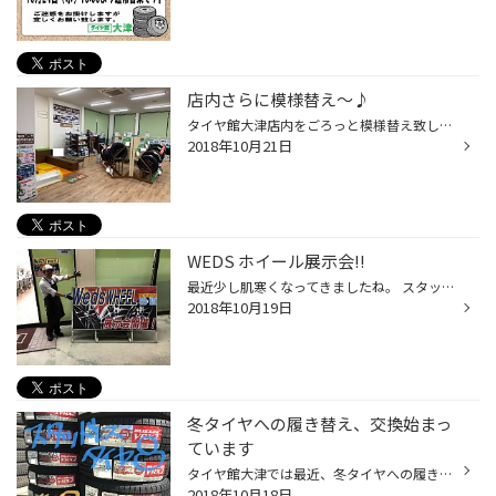
店内さらに模様替え～♪
タイヤ館大津店内をごろっと模様替え致しました～♪ リニューアルオープンから今月で2年となり、 当時からの店内商品の配置をごろっと変えて 雰囲気も一変しましたよっ☆” お子様に人気だったキッズコーナーもお引越ししました(´∀`艸)♡ 商品の場所も変わりましたので以前にご来店いただいたお客様は ...
2018年10月21日
WEDS ホイール展示会!!
最近少し肌寒くなってきましたね。 スタッドレスタイヤをみにご来店されるお客様がだんだんと増えてきています。 新車に乗り換えたよ～っていうお客様も多いです♪ ただいまタイヤ館大津ではホイールのフェアを開催しております。 WEDSという会社のレオニスというホイールをたくさん展示中です。 ス...
2018年10月19日
冬タイヤへの履き替え、交換始まっ
ています
タイヤ館大津では最近、冬タイヤへの履き替え 交換が始まっておりますよっ٩( ´◡` ) あまり距離を乗られない方や、今シーズン新しい冬タイヤを お求めになられる方は今の時期からの履き替えがとってもお得!! まだ早いんじゃない??と思われるかもしれませんが 実は早いと良い事がたーくさんあります♪ ...
2018年10月18日