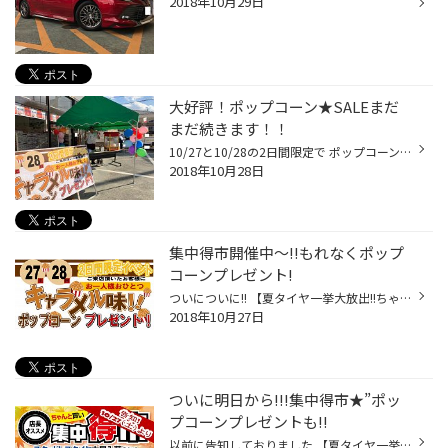
2018年10月29日
大好評！ポップコーン★SALEまだ
まだ続きます！！
10/27と10/28の2日間限定で ポップコーンをプレゼントさせて頂く イベントを開催しておりました★” お配りするのにお時間がかかってしまったりと ご迷惑をお掛けして大変申し訳ありませんでした(´；Д；`) みなさまポップコーンのお味はいかがでしたか？？ みなさまの笑顔を見ると私まで嬉しくなりま...
2018年10月28日
集中得市開催中～!!もれなくポップ
コーンプレゼント!
ついについに!! 【夏タイヤ一挙大放出!!ちゃんと買い 集中得市】 ＆ 【スタッドレスタイヤ 早期大商談会】が 本日10/27（土）スタートいたしました～٩꒰⍢ ꒱۶⁼³₌₃ そしてなんと、本日10/27（土）と10/28（日）の2日間限定で キャラメルポップコーンをご来店頂いたみなさまにプレゼントしております★...
2018年10月27日
ついに明日から!!!集中得市★”ポッ
プコーンプレゼントも!!
以前に告知しておりました 【夏タイヤ一挙大放出!!ちゃんと買い 集中得市】 ＆ 【スタッドレスタイヤ 早期大商談会】が いよいよ明日10/27（土）スタートとなりました～٩꒰⍢ ꒱۶⁼³₌₃ これからの時期に必須なスタッドレスタイヤはもちろん スタッドレスタイヤ大量入荷の為夏タイヤも大放出です!!! お...