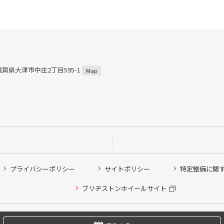
 滋賀県大津市中庄2丁目595-1
Map
プライバシーポリシー
サイトポリシー
特定整備に関
他ピット作業の予約
ブリヂストンホイールサイト
希望のクローク契約会員の方はこちらを選択ください
の方はご利用いただけません
Copyright © 2024 Bridgestone Retail Co.,Ltd. All rights Reserved.