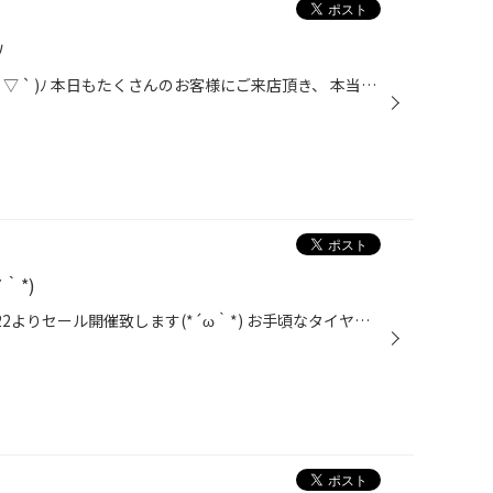
ﾉ
集中得市、初日終了致しました( ´ ▽ ` )ﾉ 本日もたくさんのお客様にご来店頂き、 本当に有難うございます！！ 待ち時間など、ご迷惑をお掛けして 大変申し訳ございませんでした。 折込チラシは皆様のお手元に届いているでしょうか〜？ お手頃タイヤからお車にあった専用タイヤまで たくさんのタイヤ...
｀*)
みなさま～お待たせしました!! 4/22よりセール開催致します(*´ω｀*) お手頃なタイヤも続々入荷！話題の新商品も販売中です♪ 出先での車のトラブルって困り者ですよね(;_;) そうなる前に愛車のメンテナンスはいかがでしょうか？ 実はＧＷ中の高速道路でのお車のトラブルで一番多いのが タイヤのパン...