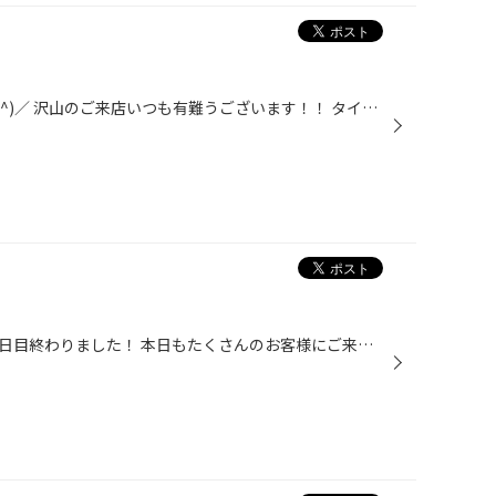
集中得市5日目終了しました＼(^o^)／ 沢山のご来店いつも有難うございます！！ タイヤ館大津ではタイヤはもちろんですが ホイールの取り扱いもさせていただいております☆ 最近お取り付けさせて頂いた中より 一部紹介させて頂きます♪( ´θ｀)ノ まずTOYOTA ハリアーに RAYS ホムラ 2×5S 20インチ ダイ...
こんにちは*\(^o^)/* 集中得市、2日目終わりました！ 本日もたくさんのお客様にご来店頂きました☆ ありがとうございます( ^ω^ ) いつも長時間お待たせしてしまい 大変申し訳ございません。 皆様、エアコンフィルターは交換していますか？ 特に今は花粉や黄砂、PM2.5の時期なので 普段よりかは汚れや...