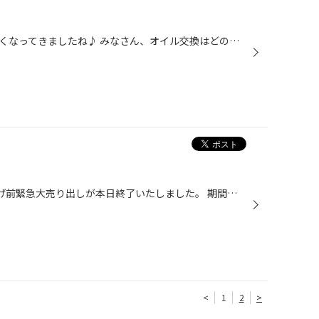
こんにちは（＾ω＾） 段々と暖かくなってきましたね♪ みなさん、オイル交換はどのくらいの頻度で交換されてますか⁇ エンジンオイルにはエンジンの動きをスムーズにさせたり エンジンを冷やしたり摩耗を減らす効果があります！ 交換をしていないと最悪の場合エンジンの故障にもつながります(T ^ T) ...
4/7より開催しておりました 値上げ前緊急大売り出しが本日終了いたしました。 期間中沢山のお客様にご来店頂きました(^O^)／ 新品タイヤの乗り心地はいかがですか！？☆ また待ち時間等ご迷惑をお掛けして申し訳ございませんでした。 売り出しセールは終了しましたが 値上げまでまだ期間があります！...
<
1
2
>