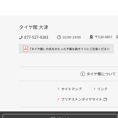
タイヤ館 大津
077-527-0201
〒520-0837
10:30~19:00
タイヤ館について
サイトマップ
リンク
タイヤ点検・安全点検/タイヤ履き替え/オイル交換/その
ブリヂストンタイヤサイト
クローク契約会員専用タイヤ履き替え※タイヤ履き替えを
本日のタイヤ履き替え順番待ち予約 ※クローク契約会員