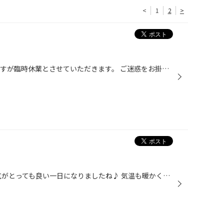
<
1
2
>
５月の定休日です。 ８日は月曜ですが臨時休業とさせていただきます。 ご迷惑をお掛けしますが宜しくお願い致します。
こんにちは(o´･∀･`o) 今日は天気がとっても良い一日になりましたね♪ 気温も暖かく絶好のおでかけ日和だったのではないでしょうか(*ﾟｪﾟ*) お出かけといえば高速道路を使用される方も多いと思います!! 今はサービスエリアの食べ物がＴＶで紹介されたりと グルメも充実しててとっても楽しいですよね♪ ...