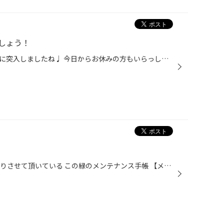
しょう！
こんちには( ´ ▽ ` )ﾉ いよいよGWに突入しましたね♩ 今日からお休みの方もいらっしゃるのでは ないでしょうか？（＾ω＾） GWのお出かけに車を使用する機会が増えるとおもいます！ 出先での急なタイヤのトラブルって困りものですよね(´･_･`) そんなトラブルが発生する前に ぜひタイヤ館大津にタイヤ...
こんにちは♪(´ε｀ ) 皆さんにお配りさせて頂いている この緑のメンテナンス手帳 【メンテナンスグリーンパス】が… なんと白色になり 【メンテナンスセーフティーパス】に変わるんです！！！ このメンテナンス手帳は お客様一人一人の愛車のメンテナンス履歴を 記録した手帳になります☆ たとえば、お...