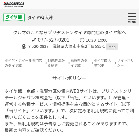
タイヤ館 大津
クルマのことならブリヂストンタイヤ専門店のタイヤ館へ
077-527-0201
10:30~19:00
〒520-0837 滋賀県大津市中庄2丁目595-1
Map
タイヤ・ホイール専門店
都道府県か
滋賀県のタ
タイヤ館 大
サイトポリ
のタイヤ館
ら探す
イヤ館
津TOP
シー
サイトポリシー
タイヤ館 京都・滋賀地区の個店WEBサイトは、ブリヂストンリ
テールジャパン株式会社（以下「当社」といいます。）が管理・
運営する各種サービス・情報提供を主な目的とするサイト（以下
「当サイト」といいます。）で、次に定める利用規約に従ってご利
用いただくことを条件とします。
また、当利用規約は予告なしに変更されることがありますので、
最新の内容をご確認ください。