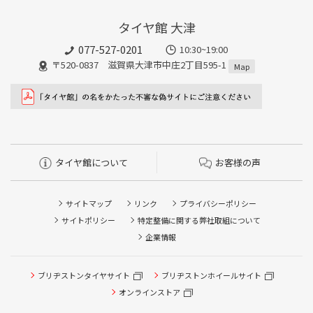
タイヤ館 大津
077-527-0201
10:30~19:00
〒520-0837 滋賀県大津市中庄2丁目595-1
Map
タイヤ館について
お客様の声
サイトマップ
リンク
プライバシーポリシー
サイトポリシー
特定整備に関する弊社取組について
企業情報
ブリヂストンタイヤサイト
ブリヂストンホイールサイト
タイヤ点検・安全点検/タイヤ履き替え/オイル交換/その他
ピット作業の予約
オンラインストア
クローク契約会員専用タイヤ履き替え※タイヤ履き替えを