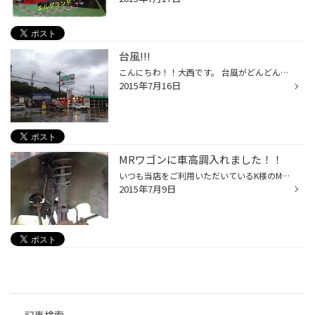
台風!!!
こんにちわ！！大西です。 台風がどんどん近づいてきております。 近畿圏は17日の午前中にかけて暴風域に入るみたいですね。 お出かけの際は豪雨や突風に注意してくださいね((((；ﾟДﾟ))))))) もしお車のワイパーの拭き取りが悪い場合などは、 台風の影響でひどい天候になるまでに当店にご相談くださ...
2015年7月16日
MRワゴンに車高調入れました！！
いつも当店をご利用いただいているK様のMRワゴンですが、 距離も結構走りましたので、乗り心地が最近フワフワして 安定しないということでしたので、今回思い切って足廻りをリフレッシュしました。 元々、ダウンサスのみを装着しており、車高はそのままの状態にして サスペンションをリフレッシュし...
2015年7月9日