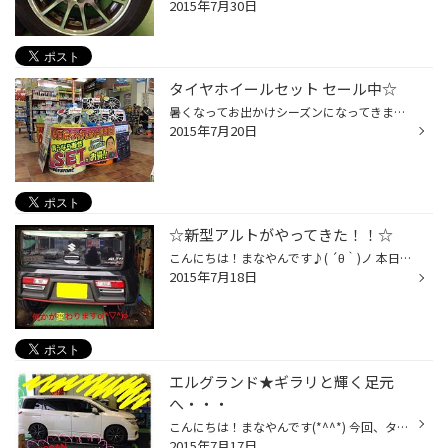
2015年7月30日
タイヤホイールセット セール中☆
暑くなってお出かけシーズンになってきましたが、 お出かけ前のタイヤ点検無料ですのでお気軽にお寄りください(^_^) 今回、ワゴンRスティングレーのお車にタイヤホイールセットを 装着しました☆ 装着したホイールはブリヂストンのエコフォルムCRS10！！☆ 足元がかわるだけで印象が違いますね♬ お出...
2015年7月20日
☆新型アルトがやってきた！！☆
こんにちは！まなやんです♪( ´θ｀)ノ 本日、当店にスズキ★アルトがやって来ました( ´ ▽ ` )ﾉ 何の作業でしょう？？？(*^o^*) 分かりますか？？( ^ω^ ) 正解は『マフラー交換』です★★ その名も『モンスタースポーツ』‼️ もちろん車検対応ですから安心ですね〜♥️ 後ろ姿もカッコよくなりましたd(^_^o)
2015年7月18日
エルグランド★ギラリと輝く足元
へ・・・
こんにちは！まなやんです(*^^*) 今回、タイヤとホイールをセットでご購入★装着させて頂きました！ ホイールは前回と同じ２０インチで、 『インパル ミレミアム』というホイールを付けました( ´ ▽ ` )ﾉ ブラックポリッシュからシルバーへ、イメ〜ジチェ〜ンジ‼️ 足元がキラリと変わったので、また...
2015年7月17日