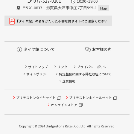
077-527-0201
10:30~19:00
〒520-0837 滋賀県大津市中庄2丁目595-1
Map
タイヤ館について
お客様の声
サイトマップ
リンク
プライバシーポリシー
サイトポリシー
特定整備に関する弊社取組について
企業情報
タイヤ点検・安全点検/タイヤ履き替え/オイル交換/その他
ブリヂストンタイヤサイト
ブリヂストンホイールサイト
ピット作業の予約
オンラインストア
クローク契約会員専用タイヤ履き替え※タイヤ履き替えを
希望のクローク契約会員の方はこちらを選択ください
Copyright © 2024 Bridgestone Retail Co.,Ltd. All rights Reserved.
本日のタイヤ履き替え順番待ち予約 ※クローク契約会員の
方はご利用いただけません