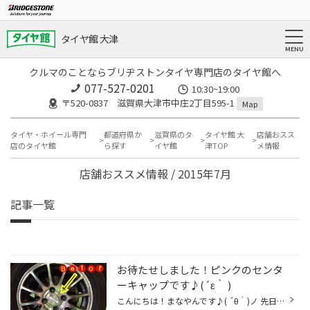
タイヤ館 大津
クルマのことならブリヂストンタイヤ専門店のタイヤ館へ
077-527-0201
10:30~19:00
〒520-0837 滋賀県大津市中庄2丁目595-1
Map
タイヤ・ホイール専門
都道府県か
滋賀県のタ
タイヤ館 大
店舗おスス
店のタイヤ館
ら探す
イヤ館
津TOP
メ情報
店舗おススメ情報 / 2015年7月
記事一覧
お待たせしました！ピンクのセンタ
ーキャップです♪(´ε｀ )
こんにちは！まなやんです♪( ´θ｀)ノ 先日、言ってました『エコフォルム オプションキャップ』 DAIHATSU ムーブにお取り付けさせて頂きました‼️ 今回はカワイイ♥️ピンク色です♪(´ε｀ ) とってもcute♪(´ε｀ ) S様★いつもありがとうございます！！ あなたのクルマも、ワンポイントで可愛く、 カッコよ...