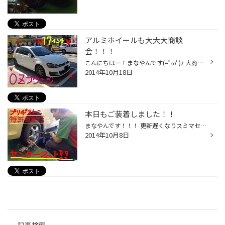
アルミホイールも大大大商談
会！！！
こんにちはー！まなやんです(=ﾟωﾟ)ﾉ 大商談会開催中〜( ´ ▽ ` )ﾉ 本日もたくさんのご来店ありがとうございます！！ 夏・冬タイヤ共にお買い得な期間です(*^o^*)❤️ が！！！！ さらにタイヤ＋アルミホイールもセットでご購入して頂きますと？？ さ・ら・に！！！お得になるんです〜！！！ ですのでイ...
2014年10月18日
本日もご装着しました！！
まなやんです！！！ 更新遅くなりスミマセン(ｰ ｰ;) 10月ですが！！本日も冬タイヤ装着させて頂きました！ あんまり距離も乗られないという事で それならば！！ということで早々に装着しました＼(^o^)／ 冬タイヤって柔らかいし早く減るんちゃうの？？ いえいえ、実は違うんですねぇ〜(^o^) 走行条件...
2014年10月8日