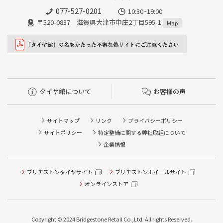
077-527-0201
10:30~19:00
〒520-0837 滋賀県大津市中庄2丁目595-1
Map
タイヤ館について
お客様の声
サイトマップ
リンク
プライバシーポリシー
サイトポリシー
特定整備に関する弊社取組について
企業情報
タイヤ点検・安全点検/タイヤ履き替え/オイル交換/その他
ブリヂストンタイヤサイト
ブリヂストンホイールサイト
ピット作業の予約
オンラインストア
クローク契約会員専用タイヤ履き替え※タイヤ履き替えを
希望のクローク契約会員の方はこちらを選択ください
Copyright © 2024 Bridgestone Retail Co.,Ltd. All rights Reserved.
本日のタイヤ履き替え順番待ち予約 ※クローク契約会員の