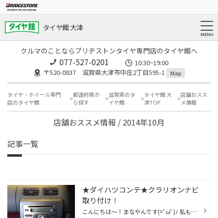
タイヤ館 大津
クルマのことならブリヂストンタイヤ専門店のタイヤ館へ
077-527-0201
10:30~19:00
〒520-0837 滋賀県大津市中庄2丁目595-1
Map
タイヤ・ホイール専門
都道府県か
滋賀県のタ
タイヤ館 大
店舗おスス
店のタイヤ館
ら探す
イヤ館
津TOP
メ情報
店舗おススメ情報 / 2014年10月
記事一覧
★ダイハツコンテ★クラリオンナビ
取り付け！
こんにちは〜！まなやんです(=ﾟωﾟ)ﾉ 私も乗っている(^^) ムーブコンテにカーナビを取り付けしました！！ Bluetooth搭載で携帯の音楽も聴けちゃう☆*:.｡. o(≧▽≦)o .｡.:*☆ DVDも見られますよ！！ そして！カワイイページを見つけました(*^◯^*) お出かけマップも搭載されており、行きたい所もココから ...