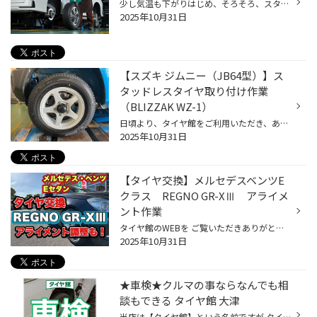
少し気温も下がりはじめ、そろそろ、スタッドレスタイヤへの履き替えを検討されている方も いらっしゃると思います。 今回は「タイヤ履き替え」についてご紹介します。 「タイヤの履き替えは早いほうがいい？」 雪が降る、まさにその直前に履き替えたい！というお客様の声もございますが、 履き替え...
2025年10月31日
【スズキ ジムニー（JB64型）】ス
タッドレスタイヤ取り付け作業
（BLIZZAK WZ-1）
日頃より、タイヤ館をご利用いただき、ありがとうございます。 さて、当店と同じチェーン店の近隣タイヤ館店舗で作業いたしましたタイヤ交換作業をご紹介します。 （WEB掲載をご快諾いただきましたお客様！大変感謝しております。 いつもご愛顧いただき誠にありがとうございます！！） おクルマ：ス...
2025年10月31日
【タイヤ交換】メルセデスベンツE
クラス REGNO GR-XⅢ アライメ
ント作業
タイヤ館のWEBを ご覧いただきありがとうございます ♬ 今回は近隣近畿管内で作業を承りました事例をご紹介させて頂きます。 WEB掲載へのご承諾頂きましたお客様、誠にありがとうございます！ 今回受けたわまった作業は 大人気のREGNO GR-XⅢメルセデスベンツへタイヤ交換とアライメント作業です！ ★ ...
2025年10月31日
★車検★クルマの事ならなんでも相
談もできる タイヤ館 大津
当店は【タイヤ館】という名前ですが タイヤ以外にもエンジンオイルやバッテリー等の メンテナンス商品、さらには車検も承っております！！ お車の車検って数年に1度の事ですので忘れがち・・・。 そうならない為に日頃からキチンと 車検年月を確認しておきましょう! 車検は満了日の2か月前から受け...