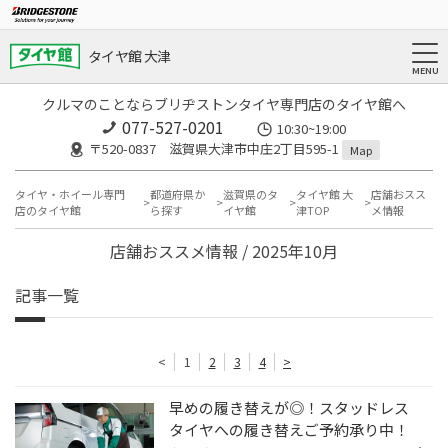
タイヤ館 大津
クルマのことならブリヂストンタイヤ専門店のタイヤ館へ
077-527-0201
10:30~19:00
〒520-0837 滋賀県大津市中庄2丁目595-1
Map
タイヤ・ホイール専門
都道府県か
滋賀県のタ
タイヤ館 大
店舗おスス
店のタイヤ館
ら探す
イヤ館
津TOP
メ情報
店舗おススメ情報 / 2025年10月
記事一覧
<
1
2
3
4
>
早めの履き替えが◎！スタッドレス
タイヤへの履き替えご予約承り中！