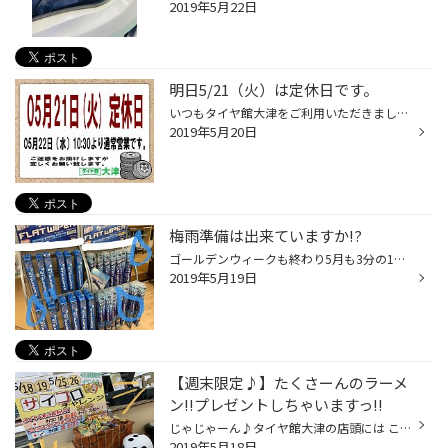
2019年5月22日
明日5/21（火）は定休日です。
いつもタイヤ館大津をご利用いただきまして ありがとうございます(´•ㅅ•`)! 明日5/21（火）は定休日とさせて頂きます。 ご利用のお客様にはご迷惑をお掛け致しますが 宜しくお願い致します。 また5/22（水）10:30より元気に営業いたします♪” 安全点検、空気圧点検も無料でおこなっております☆” 2019...
2019年5月20日
梅雨準備は出来ていますか!?
ゴールデンウィークも終わり5月も3分の1が終わりましたね!! 最近はお天気も少し不安定ですよね(´；Д；`) もう梅雨時期も目前かもしれません(>д<｡ o)｡ 皆さま梅雨時期の準備はできていますか？ タイヤの残溝→雨の日の制動距離にかかわるとっても重要なポイントです!! ワイパーの拭きむら→雨の日の視...
2019年5月19日
【週末限定♪】たくさーんのラーメ
ン!!プレゼントしちゃいますっ!!
じゃじゃーん♪タイヤ館大津の店頭には こんなにたくさんの【ラーメン】をご用意しております(◍ ´꒳` ◍)b そうですっ!!昨日告知しておりました、週末限定イベントが 開催されております♪” 期間は、１８日(土)・１９日(日)、２５日(土)・２６日(日)の４日間です！ イベント内容は、『サイコロチャレン...
2019年5月18日