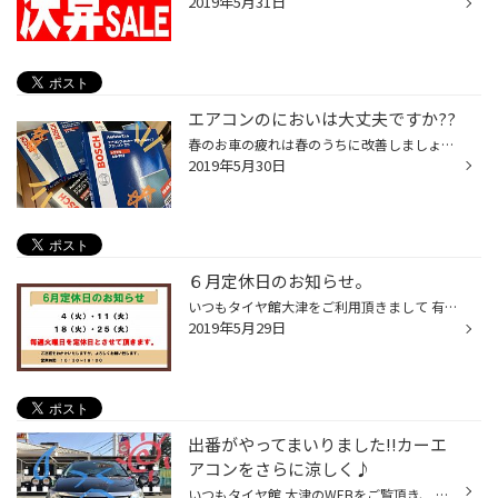
2019年5月31日
エアコンのにおいは大丈夫ですか??
春のお車の疲れは春のうちに改善しましょう♪ 最近気温がだんだんと暑くなり半袖で お出掛けされる方も増えたのではないでしょうか!? それと共にお車のエアコンも使用される方もふえたのでしょうか?? エアコンのフィルターの汚れは大丈夫でしょうか！？ 当店の無料安全点検メニューの中に エアコンフ...
2019年5月30日
６月定休日のお知らせ。
いつもタイヤ館大津をご利用頂きまして 有難う御座いますヾ(*´∀`*)ﾉ 2019年6月の定休日をお知らせ致します☆ 火曜日を定休日とさせて頂いております。 ◎オイル交換が電話でご予約頂ける様になりました☆” お電話一本でご予約頂けます☆ ぜひご利用下さいませ!! ◎２０１９年１月より、営業時間が下記の...
2019年5月29日
出番がやってまいりました!!カーエ
アコンをさらに涼しく♪
いつもタイヤ館 大津のWEBをご覧頂き、 ありがとうございます(∩˃o˂∩)♡ なんだか最近5月とは思えないくらいの暑さですね… 熱中症などには十分気を付けて下さいね!! こーんな暑い毎日にオススメのカー用品はコチラ♪ こいつの出番がやってきました!!【WAKO'S パワーエアコン】です!! このパワーエアコ...