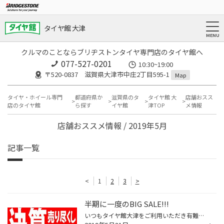
タイヤ館 大津
クルマのことならブリヂストンタイヤ専門店のタイヤ館へ
077-527-0201
10:30~19:00
〒520-0837 滋賀県大津市中庄2丁目595-1
Map
タイヤ・ホイール専門
都道府県か
滋賀県のタ
タイヤ館 大
店舗おスス
店のタイヤ館
ら探す
イヤ館
津TOP
メ情報
店舗おススメ情報 / 2019年5月
記事一覧
<
1
2
3
>
半期に一度のBIG SALE!!!
いつもタイヤ館大津をご利用いただき有難う御座います☆” みなさまお待たせいたしました!!! 半期に一度のSALE!【集中得市 決算SALE!!】を開催いたします♪ 夏タイヤはもちろん、エンジンオイル・ワイパー・エアコンフィルター等の メンテナンス商品も大奉仕です!! 梅雨時期だからこそ、雨の多い日本だ...