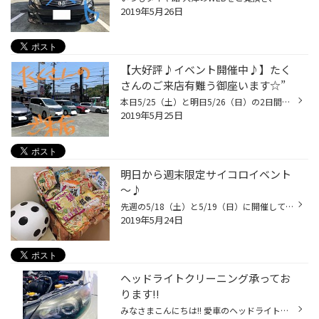
2019年5月26日
【大好評♪イベント開催中♪】たく
さんのご来店有難う御座います☆”
本日5/25（土）と明日5/26（日）の2日間限定で イベントを開催しております♪内容は、『サイコロチャレンジ』！ 本日もたくさんのお客様にご来店頂いております☆” スタッフ一同心より感謝申し上げます。ありがとうございます!! イベント内容は期間中にタイヤ４本ご成約いただいた方に サイコロを１回...
2019年5月25日
明日から週末限定サイコロイベント
～♪
先週の5/18（土）と5/19（日）に開催しておりました 【サイコロイベント!!出た目の数のラーメンプレゼント♪】を 明日5/25（土）、5/26（日）もラーメンの種類が増えて再登場致します♪!! イベント内容は、『サイコロチャレンジ』！ 期間中にタイヤ４本ご成約いただいた方はサイコロを１回振っていた...
2019年5月24日
ヘッドライトクリーニング承ってお
ります!!
みなさまこんにちは!! 愛車のヘッドライトが新車の時に比べると くすんできたかなって感じておられませんか?? 先日、お客様から依頼を頂き施工させて頂きました♪ ◎Before ◎After とってもピカピカになりましたねっ☆” ぜひ、お困りの方はタイヤ館大津までご相談下さいませ!!