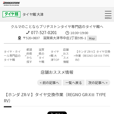
タイヤ館 大津
クルマのことならブリヂストンタイヤ専門店のタイヤ館へ
077-527-0201
10:30~19:00
〒520-0837 滋賀県大津市中庄2丁目595-1
Map
都道
滋賀
店舗
タイヤ・ホイ
タイヤ
【ホンダ ZR-V 】タイヤ交換
府県
県の
おス
ール専門店の
館 大
作業（REGNO GR-XⅢ TYPE
から
タイ
スメ
タイヤ館
津TOP
RV）
探す
ヤ館
情報
店舗おススメ情報
< 前の記事へ
一覧へ戻る
次の記事へ >
【ホンダ ZR-V 】タイヤ交換作業（REGNO GR-XⅢ TYPE
RV）