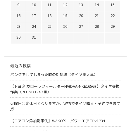
9
10
11
12
13
14
15
16
17
18
19
20
21
22
23
24
25
26
27
28
29
30
31
最近の投稿
パンクをしてしまった時の対処法【タイヤ館大津】
【トヨタ カローラフィールダーHV(DAA-NKE165G) 】タイヤ交換
作業（REGNO GR-XⅢ）
火曜日は定休日となりますが、WEBでタイヤ購入・予約できます
♬
【エアコン添加剤事例】WAKO'S パワーエアコン1234