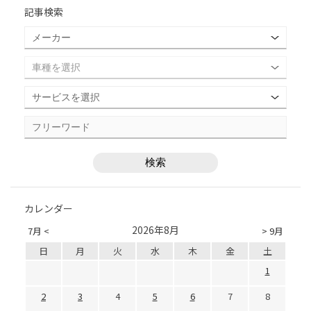
記事検索
カレンダー
2026年8月
7月 <
> 9月
日
月
火
水
木
金
土
1
2
3
4
5
6
7
8