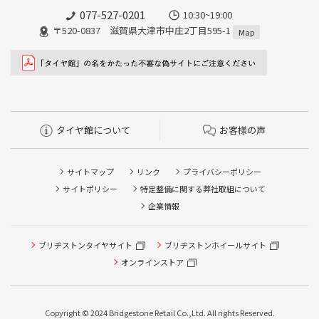
077-527-0201
10:30~19:00
〒520-0837 滋賀県大津市中庄2丁目595-1
Map
タイヤ館について
お客様の声
サイトマップ
リンク
プライバシーポリシー
サイトポリシー
特定整備に関する弊社取組について
企業情報
ブリヂストンタイヤサイト
ブリヂストンホイールサイト
タイヤ点検・安全点検/タイヤ履き替え/オイル交換/その他
ピット作業の予約
オンラインストア
クローク契約会員専用タイヤ履き替え※タイヤ履き替えを
希望のクローク契約会員の方はこちらを選択ください
Copyright © 2024 Bridgestone Retail Co.,Ltd. All rights Reserved.
本日のタイヤ履き替え順番待ち予約 ※クローク契約会員の