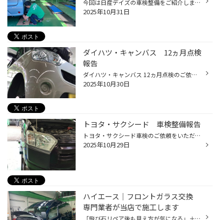
今回は日産デイズの車検整備をご紹介します。 作業の流れから、車検当日に必要な持ち物までまとめました。 車検整備の中でも特に大切なのが ブレーキの点検。 リフトアップしてホイールを外し、ブレーキの状態を確認します。次に ブレーキフルード（ブレーキオイル）の交換 。 専用の「ブレーキフル...
2025年10月31日
ダイハツ・キャンバス 12ヵ月点検
報告
ダイハツ・キャンバス 12ヵ月点検のご依頼をいただきました。 ありがとうございますm(_ _)m 普段の気づきにくい細かな部分までしっかりチェックします(｀・ω・´)ゞ 大きな不具合が出る前に予防整備できるので安心につながります|ω・) 追加ではエンジンオイル交換とリヤワイパー交換をさせていただき...
2025年10月30日
トヨタ・サクシード 車検整備報告
トヨタ・サクシード車検のご依頼をいただきました。 ありがとうございますm(_ _)m いつも通り24ヶ月点検をしていく中（清掃・整備・グリスアップ・点検）で交換しなくてはならない部品がでてきてしまいましたΣ(ﾟДﾟ) 事前見積りでは、タイヤ２本交換・スタビリンク交換の準備はできていましたが やは...
2025年10月29日
ハイエース｜フロントガラス交換
専門業者が当店で施工します
「飛び石リペア後も見え方が気になる」＋「新車から約20年で白ボケ・ワイパー傷が増えた」 この2点から、交換を実施しました。フロントガラスは“視界そのもの”。劣化が進むと、特に夜間・雨天・逆光で見づらさが一気に増します。 フロントガラス交換は特殊作業のため、専門のガラス業者が当店で施工...