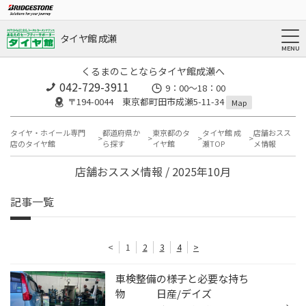
タイヤ館 成瀬
くるまのことならタイヤ館成瀬へ
042-729-3911
9：00～18：00
〒194-0044 東京都町田市成瀬5-11-34
Map
タイヤ・ホイール専門
都道府県か
東京都のタ
タイヤ館 成
店舗おスス
店のタイヤ館
ら探す
イヤ館
瀬TOP
メ情報
店舗おススメ情報 / 2025年10月
記事一覧
<
1
2
3
4
>
車検整備の様子と必要な持ち
物 日産/デイズ