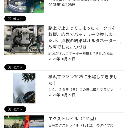
2025年10月28日
路上で止まってしまったマークⅡを
救援、応急でバッテリー交換しまし
たが、点検の結果はオルタネーター
故障でした。つづき
原因がオルタネーター故障と判明したため、今回は リビルト品のオルタネーター を使用して交換作業を行いました。 補機ベルトを外し、故障したオルタネーターを取り外します。 配線や取り付けボルトを外す際も、周辺部品を傷めないよう丁寧に進めます。 取り外したオルタネーターとリビルト品を並べ...
2025年10月27日
横浜マラソン2025に出場してきまし
た！
１０月２６日（日）この日は横浜マラソンに出場しており、お店を留守にしてしまいました。 ご不便をおかけして申し訳ありませんでした。 あいにくの雨でしたが、霧に包まれたランドマークタワーや、みなとみらいの街並みの中を走ってきました。 沿道からの温かい応援にも支えられ、無事に完走できま...
2025年10月27日
エクストレイル（T31型）
日産エクストレイル（T31型） のタイヤ交換をご依頼いただきました。 お選びいただいたのは、 REGNO GR-XIII TYPE RV。 REGNOならではの静かで上質な乗り心地に加え、SUVに合わせた安定感もバッチリ これで街乗りから高速ドライブまで、さらに快適に楽しんでいただけます