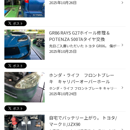
2025年10月26日
GR86 RAYS G27ホイール修理 &
POTENZA S007Aタイヤ交換
先日ご入庫いただいた トヨタ GR86。 傷がついてしまった RAYS G27ホイールを修理し、仕上がりと同時に ブリヂストン POTENZA S007A を組み込みました。 まずは修理から戻ってきたG27ホイール。 深みのあるガンメタカラーが美しく復活しました 今回はタイヤもリフレッシュ。 選んでいただいたのは ...
2025年10月25日
ホンダ・ライフ フロントブレー
キ キャリパーオーバーホール
ホンダ・ライフ フロントブレーキ キャリパーオーバーホールのご依頼をいただきました。 ありがとうございますm(_ _)m 先日、最近ブレーキの効きが悪いというご相談で、点検をしたところ・・・ フロントブレーキピストン部分に付いてるゴムのブーツが切れてました(ﾟДﾟ;) ここから水分が入ってしまう...
2025年10月24日
自宅でバッテリー上がり。 トヨタ/
マークⅡ/JZX90