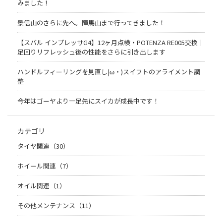
みました！
景信山のさらに先へ。陣馬山まで行ってきました！
【スバル インプレッサG4】12ヶ月点検・POTENZA RE005交換｜
足回りリフレッシュ後の性能をさらに引き出します
ハンドルフィーリングを見直し|ω・)スイフトのアライメント調
整
今年はゴーヤより一足先にスイカが成長中です！
カテゴリ
タイヤ関連（30）
ホイール関連（7）
オイル関連（1）
その他メンテナンス（11）