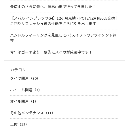
景信山のさらに先へ。陣馬山まで行ってきました！
【スバル インプレッサG4】12ヶ月点検・POTENZA RE005交換｜
足回りリフレッシュ後の性能をさらに引き出します
ハンドルフィーリングを見直し|ω・)スイフトのアライメント調
整
今年はゴーヤより一足先にスイカが成長中です！
カテゴリ
タイヤ関連（30）
ホイール関連（7）
オイル関連（1）
その他メンテナンス（11）
点検（18）