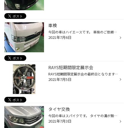
車検
今回の車はハイエースです。 車検のご依頼をいただきました。 ありがとうございますm(_ _)m キッチリ車検整備させていただきました！ ご依頼ありがとうございましたm(_ _)m
2021年7月6日
RAYS短期間限定展示会
RAYS短期間限定展示会の最終日となります。 ホイールがいろいろある中でRAYSさんのホイールは色・デザイン・軽さなど こだわりがスゴイです。 RAYSさんオススメです。宜しくお願いしますm(_ _)m
2021年7月5日
タイヤ交換
今回の車はスパイクです。 タイヤの溝が無くなっているのと年数がたっているので交換のご依頼をいただきました。 ありがとうございますm(_ _)m タイヤはエコピアNH100です。 前回履いていただいてたのがエコピアEX20なのでエコピアシリーズの後継版になります。 よく見てみるとヒビもはいってますね...
2021年7月3日