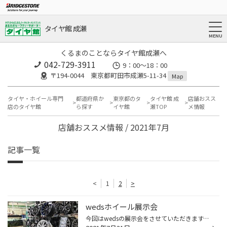
タイヤ館 成瀬
くるまのことならタイヤ館成瀬へ
042-729-3911
9：00～18：00
〒194-0044 東京都町田市成瀬5-11-34
Map
タイヤ・ホイール専門
都道府県か
東京都のタ
タイヤ館 成
店舗おスス
店のタイヤ館
ら探す
イヤ館
瀬TOP
メ情報
店舗おススメ情報 / 2021年7月
記事一覧
<
1
2
>
wedsホイール展示会
今回はwedsの展示会をさせていただきます。 またこれでwedsさんのイイところだったりデザインが目の前で見れるので 想像がふくらみ楽しくなれるはずです！ 見に来ませんか！？ ２週間ぐらい展示をしていますので、宜しくお願いしますm(_ _)m