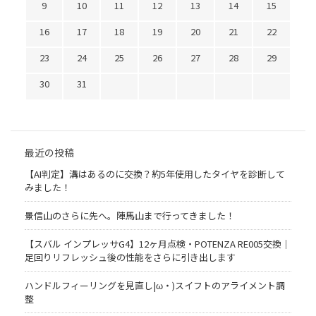
9
10
11
12
13
14
15
16
17
18
19
20
21
22
23
24
25
26
27
28
29
30
31
最近の投稿
【AI判定】溝はあるのに交換？約5年使用したタイヤを診断して
みました！
景信山のさらに先へ。陣馬山まで行ってきました！
【スバル インプレッサG4】12ヶ月点検・POTENZA RE005交換｜
足回りリフレッシュ後の性能をさらに引き出します
ハンドルフィーリングを見直し|ω・)スイフトのアライメント調
整