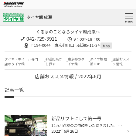
タイヤ館 成瀬
くるまのことならタイヤ館成瀬へ
042-729-3911
9：00～18：00
〒194-0044 東京都町田市成瀬5-11-34
Map
タイヤ・ホイール専門
都道府県か
東京都のタ
タイヤ館 成
店舗おスス
店のタイヤ館
ら探す
イヤ館
瀬TOP
メ情報
店舗おススメ情報 / 2022年6月
記事一覧
新品リフトにして第一号
12ヵ月点検のご依頼をいただきました。 ありがとうございますm(_ _)m そして、 リフトアップをする、第一号様になります。 キッチリ点検させていただきました。 ご依頼ありがとうございましたm(_ _)m
2022年6月26日