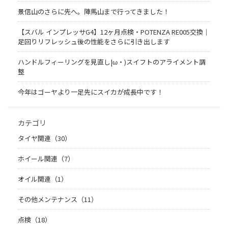
景信山のさらに先へ。陣馬山まで行ってきました！
【スバル インプレッサG4】12ヶ月点検・POTENZA RE005交換｜
足回りリフレッシュ後の性能をさらに引き出します
ハンドルフィーリングを見直し|ω・)スイフトのアライメント調
整
今年はゴーヤより一足先にスイカが成長中です！
カテゴリ
タイヤ関連（30）
ホイール関連（7）
オイル関連（1）
その他メンテナンス（11）
点検（18）