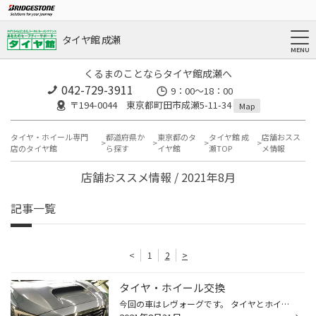
タイヤ館 成瀬
くるまのことならタイヤ館成瀬へ
042-729-3911
9：00～18：00
〒194-0044 東京都町田市成瀬5-11-34
Map
タイヤ・ホイール専門
都道府県か
東京都のタ
タイヤ館 成
店舗おスス
店のタイヤ館
ら探す
イヤ館
瀬TOP
メ情報
店舗おススメ情報 / 2021年8月
記事一覧
<
1
2
>
タイヤ・ホイール交換
今回の車はレヴォーグです。 タイヤとホイール交換のご依頼をいただきました。 ありがとうございますm(_ _)m ホイールはRAYS VOLKRACING G025。 タイヤはREGNO GR-XⅡです。 純正ホイールとくらべて、かなりホイール軽いです！ キッチリ交換させていただきました。 ホイールがスッキリしてイイ感じで...