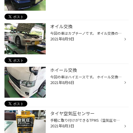
オイル交換
今回の車はカプチーノです。 オイル交換のご依頼をいただきました。 ありがとうございますm(_ _)m オイルはモービル１ 5W30です。 イイですね！軽スポーツカー！ キッチリ交換させていただきました！ お買い上げありがとうございましたm(_ _)m
2021年8月9日
ホイール交換
今回の車はハイエースです。 ホイール交換のご依頼をいただきました。 ありがとうございますm(_ _)m 今まではいていただいたホイールです。 そして、今回のホイールはRAYS gram LIGHTS 57Trans-Xです。 イメージチェンジです。 スポーティーになりました。イイ感じです。 お買い上げありがとうござ...
2021年8月6日
タイヤ空気圧センサー
手軽に取り付けができるTPMS（空気圧センサー）を入荷いたしました。 バルブに付けるキャップのかわりにセンサーをつけます。 センサーもだいぶ小っちゃくなったので、 あまり気にならない感じです。 電源もUSB電源なので簡単です。 取付て少し走り出すと空気圧・温度が表示されます。 いろいろ便利...
2021年8月3日