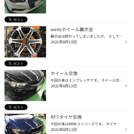
wedsホイール展示会
展示会は終わってしまいましたが、 少しでもお客様のイメージにお手伝いができたでしょうか？ wedsさんお手伝いいただきありがとうございましたm(_ _)m 各メーカーによって作りへのこだわりが違うのよくわかりました。 こんなにじっくり見れると楽しいです。 ありがとうございましたm(_ _)m
2021年8月19日
ホイール交換
今回の車はインプレッサです。 ホイール交換のご依頼をいただきました。 ありがとうございますm(_ _)m ホイールはENKEIのPF09です。 よりスポーティーになりました！ ホイールを変えるとガラッと印象が変わります！イイ感じです！ お買い上げありがとうございましたm(_ _)m
2021年8月13日
RFTタイヤ交換
今回の車はBMW３シリーズです。 タイヤ交換のご依頼をいただきました。 ありがとうございますm(_ _)m タイヤはポテンザS001RFTです。 キッチリ交換させていただきました。 雨にも強いRFTスポーツタイヤになります。力強く走れそうです！ お買い上げありがとうございましたm(_ _)m
2021年8月12日