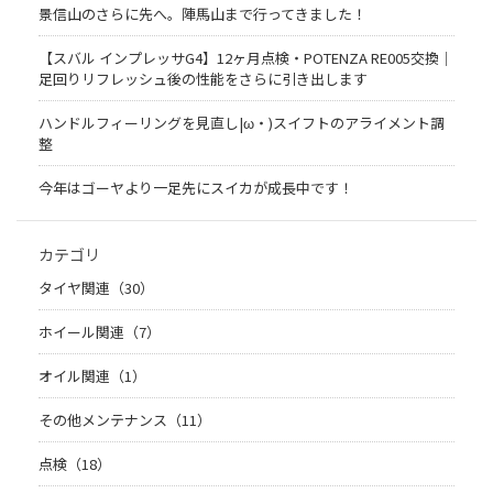
景信山のさらに先へ。陣馬山まで行ってきました！
【スバル インプレッサG4】12ヶ月点検・POTENZA RE005交換｜
足回りリフレッシュ後の性能をさらに引き出します
ハンドルフィーリングを見直し|ω・)スイフトのアライメント調
整
今年はゴーヤより一足先にスイカが成長中です！
カテゴリ
タイヤ関連（30）
ホイール関連（7）
オイル関連（1）
その他メンテナンス（11）
点検（18）