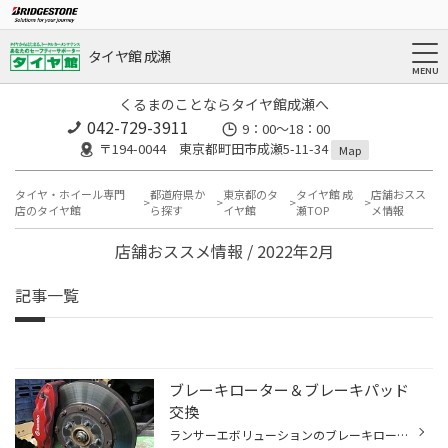
タイヤ館 成瀬
くるまのことならタイヤ館成瀬へ
042-729-3911
9：00～18：00
〒194-0044 東京都町田市成瀬5-11-34
Map
タイヤ・ホイール専門
都道府県か
東京都のタ
タイヤ館 成
店舗おスス
店のタイヤ館
ら探す
イヤ館
瀬TOP
メ情報
店舗おススメ情報 / 2022年2月
記事一覧
ブレーキローター＆ブレーキパッド
交換
ランサーエボリューションのブレーキローター＆ブレーキパッド交換依頼をいただきました。 ありがとうございますm(_ _)m ローター＆パッドともにヘッテいます。 キッチリ交換させていただきます。 最後にブレーキの動作を確認して終わりです。 ご依頼ありがとうございましたm(_ _)m